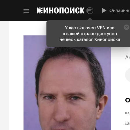
Онлайн-к
У вас включен VPN или
в вашей стране доступен
не весь каталог Кинопоиска
A
О
Ка
Да