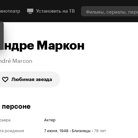
инотеатр
Установить на ТВ
Андре Маркон
ndré Marcon
Любимая звезда
 персоне
рьера
Актер
та рождения
7 июня
,
1948
•
Близнецы
•
78 лет