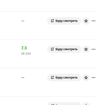
—
Буду смотреть
Рейтинг
26
7.3
Буду смотреть
26 324
Кинопоиска
324
7.3
оценки
—
Буду смотреть