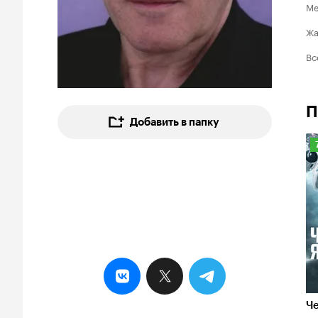
Ме
Ж
Вс
П
Добавить в папку
7
Ч