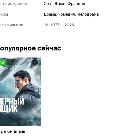
сто рождения
Сент-Этьен
,
Франция
анры
драма
,
комедия
,
мелодрама
его фильмов
96
,
1977
—
2026
опулярное сейчас
Рейтинг
7.6
Кинопоиска
.6
ерный ящик