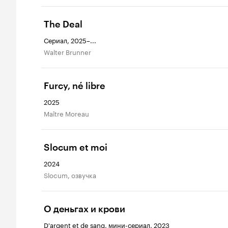
The Deal
Сериал, 2025–...
Walter Brunner
Furcy, né libre
2025
Maître Moreau
Slocum et moi
2024
Slocum, озвучка
О деньгах и крови
D'argent et de sang, мини-сериал, 2023