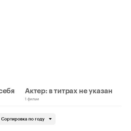
 себя
Актер: в титрах не указан
1 фильм
Сортировка по году