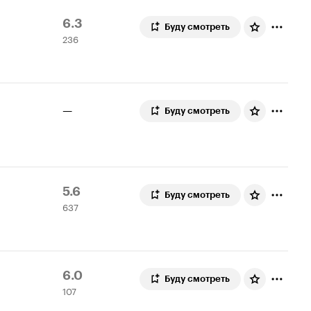
Рейтинг
236
6.3
Буду смотреть
236
Кинопоиска
оценок
6.3
—
Буду смотреть
Рейтинг
637
5.6
Буду смотреть
637
Кинопоиска
оценок
5.6
Рейтинг
107
6.0
Буду смотреть
107
Кинопоиска
оценок
6.0