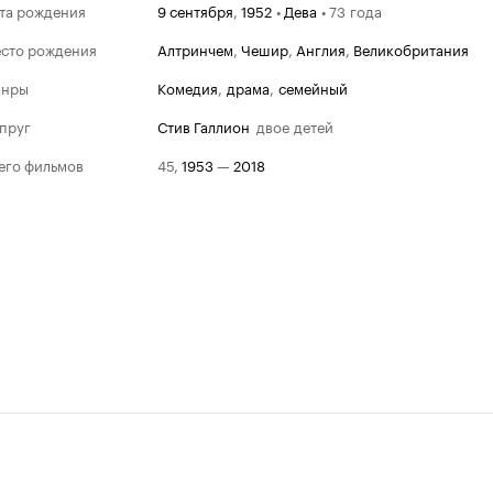
та рождения
9 сентября
,
1952
•
Дева
•
73 года
сто рождения
Алтринчем
,
Чешир
,
Англия
,
Великобритания
анры
комедия
,
драма
,
семейный
пруг
Стив Галлион
двое детей
его фильмов
45
,
1953
—
2018