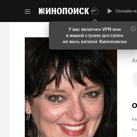
Онлайн-к
У вас включен VPN или
в вашей стране доступен
не весь каталог Кинопоиска
A
О
Ка
Ро