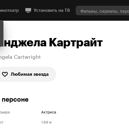
инотеатр
Установить на ТВ
Анджела Картрайт
ngela Cartwright
Любимая звезда
 персоне
рьера
Актриса
ст
1.69 м