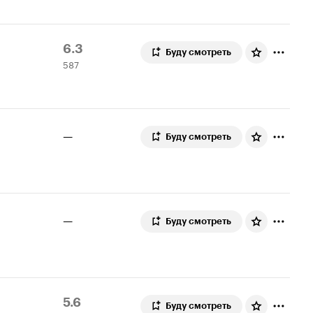
Рейтинг
587
6.3
Буду смотреть
587
Кинопоиска
оценок
6.3
—
Буду смотреть
—
Буду смотреть
Рейтинг
125
5.6
Буду смотреть