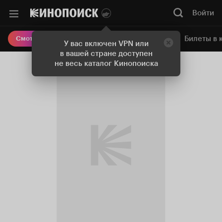
Войти
Онлайн-кинотеатр
Билеты в 
Смотреть кино
У вас включен VPN или
в вашей стране доступен
не весь каталог Кинопоиска