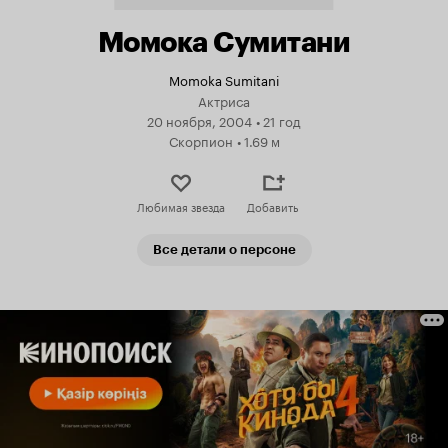
Момока Сумитани
Momoka Sumitani
Актриса
20 ноября, 2004
•
21 год
Скорпион
•
1.69 м
Любимая звезда
Добавить
Все детали о персоне