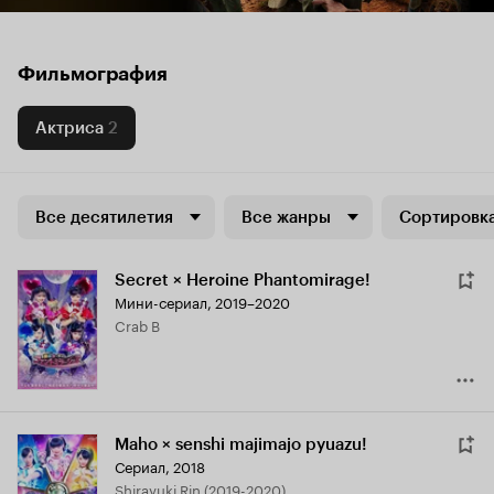
Фильмография
Актриса
2
Все десятилетия
Все жанры
Сортировка
Secret × Heroine Phantomirage!
Мини-сериал, 2019–2020
Crab B
Maho × senshi majimajo pyuazu!
Сериал, 2018
Shirayuki Rin (2019-2020)