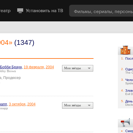
театр
Установить на ТВ
004»
(1347)
1.
Посл
Бобби Браун
,
19 февраля
,
2004
Мои звёзды
2.
Одис
Bobby Brown
The 
а, Продюсер
3.
Чело
а
Spid
4.
Злов
Evil 
5.
День
напп
,
3 октября
,
2004
Discl
Мои звёзды
hnapp
Смер