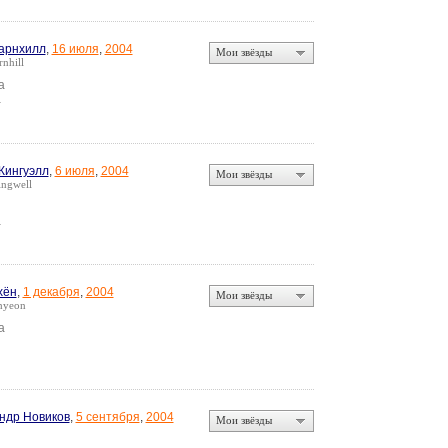
арнхилл
,
16 июля
,
2004
Мои звёзды
nhill
а
а
Кингуэлл
,
6 июля
,
2004
Мои звёзды
ingwell
а
хён
,
1 декабря
,
2004
Мои звёзды
hyeon
а
ндр Новиков
,
5 сентября
,
2004
Мои звёзды