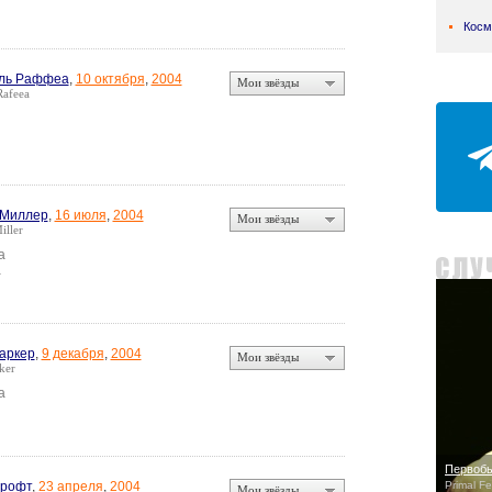
Косм
Аль Раффеа
,
10 октября
,
2004
Мои звёзды
Rafeea
 Миллер
,
16 июля
,
2004
Мои звёзды
ller
а
а
аркер
,
9 декабря
,
2004
Мои звёзды
ker
а
Первобы
Крофт
,
23 апреля
,
2004
Primal Fe
Мои звёзды