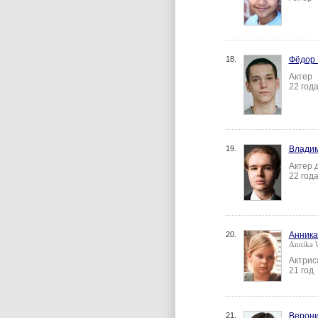
18.
Фёдор
Актер
22 год
19.
Владим
Актер 
22 год
20.
Анника
Annika 
Актрис
21 год
21.
Верони