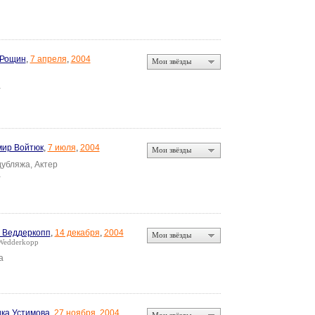
 Рощин
,
7 апреля
,
2004
Мои звёзды
а
ир Войтюк
,
7 июля
,
2004
Мои звёзды
дубляжа, Актер
а
 Веддеркопп
,
14 декабря
,
2004
Мои звёзды
Wedderkopp
а
ка Устимова
,
27 ноября
,
2004