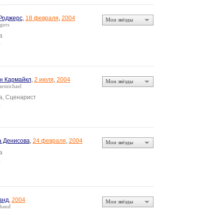
Роджерс
,
18 февраля
,
2004
Мои звёзды
gers
а
а
н Кармайкл
,
2 июля
,
2004
Мои звёзды
Carmichael
а, Сценарист
а
 Денисова
,
24 февраля
,
2004
Мои звёзды
а
а
анд
,
2004
Мои звёзды
hand