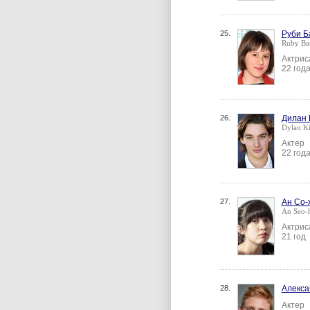
25.
Руби Б
Ruby Bar
Актрис
22 год
26.
Дилан 
Dylan K
Актер
22 год
27.
Ан Со-
An Seo-
Актрис
21 год
28.
Алекса
Актер