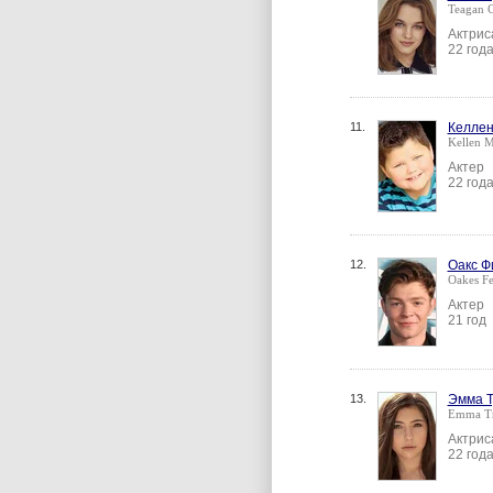
Teagan C
Актрис
22 год
11.
Келлен
Kellen M
Актер
22 год
12.
Оакс Ф
Oakes Fe
Актер
21 год
13.
Эмма 
Emma T
Актрис
22 год