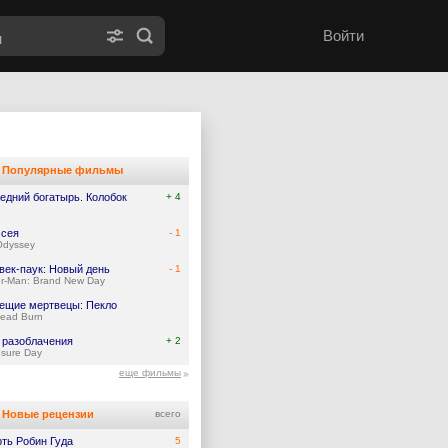
Войти
Популярные фильмы
едний богатырь. Колобок
+ 4
сея
- 1
Odyssey
век-паук: Новый день
- 1
er-Man: Brand New Day
ещие мертвецы: Пекло
Dead Burn
 разоблачения
+ 2
osure Day
еще фильмы
Новые рецензии
всего
ть Робин Гуда
5