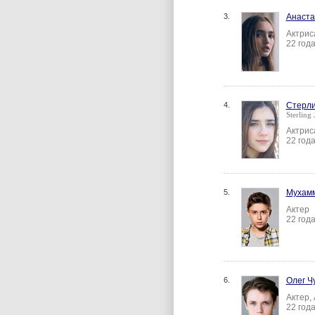
3.
Анаста
Актрис
22 год
4.
Стерли
Sterling 
Актрис
22 год
5.
Мухамм
Актер
22 год
6.
Олег Ч
Актер,
22 год