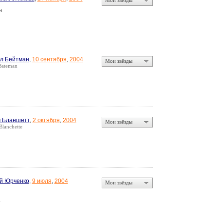
Мои звёзды
а
л Бейтман
,
10 сентября
,
2004
Мои звёзды
Bateman
 Бланшетт
,
2 октября
,
2004
Мои звёзды
Blanchette
й Юрченко
,
9 июля
,
2004
Мои звёзды
а