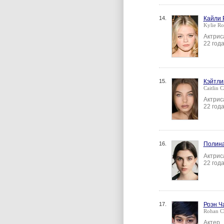
14.
Кайли 
Kylie Ro
Актрис
22 год
15.
Кэйтли
Caitlin 
Актрис
22 год
16.
Полина
Актрис
22 год
17.
Роэн Ч
Rohan C
Актер