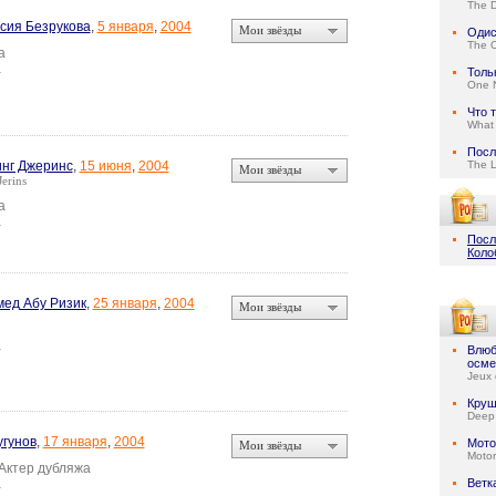
The D
сия Безрукова
,
5 января
,
2004
Мои звёзды
Одис
The 
а
а
Толь
One N
Что 
What 
Посл
нг Джеринс
,
15 июня
,
2004
The 
Мои звёзды
Jerins
а
а
Посл
Коло
ед Абу Ризик
,
25 января
,
2004
Мои звёзды
а
Влюб
осме
Jeux 
Круш
Deep
угунов
,
17 января
,
2004
Мото
Мои звёзды
Motor
 Актер дубляжа
а
Ветк