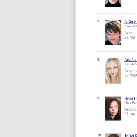
7.
Зейн 
Zain Al 
Актер
21 год
8.
Амайя
Amiah Mi
Актрис
22 год
9.
Нико П
Nico Par
Актрис
21 год
10.
Тиган 