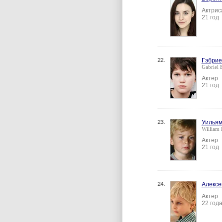
Актрис
21 год
22.
Гэбрие
Gabriel 
Актер
21 год
23.
Уильям
William 
Актер
21 год
24.
Алексе
Актер
22 год