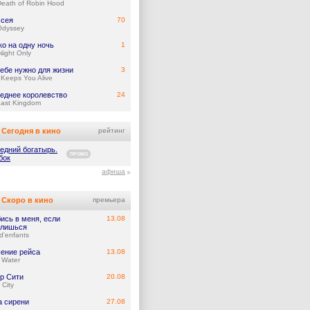
eath of Robin Hood
сея
70
Odyssey
ко на одну ночь
1
ight Only
тебе нужно для жизни
3
Keeps You Alive
еднее королевство
24
Last Kingdom
Сегодня в кино
рейтинг
едний богатырь.
ПРОМО
бок
афиша
Скоро в кино
премьера
ись в меня, если
13.08
лишься
d'enfants
ение рейса
13.08
 Water
р Сити
20.08
 City
а сирени
27.08