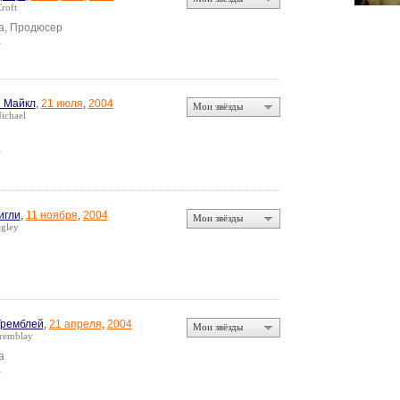
roft
а, Продюсер
а
 Майкл
,
21 июля
,
2004
Мои звёзды
ichael
а
игли
,
11 ноября
,
2004
Мои звёзды
gley
Тремблей
,
21 апреля
,
2004
Мои звёзды
remblay
а
а