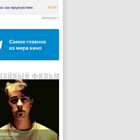
ос как предчувствие
03.09
премьеры
тный страх
ar, 1996