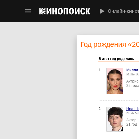
Онлайн-кино
Год рождения
«2
В этот год родились
1.
Милли 
Millie 
Актрис
22 год
2.
Ноа Ш
Noah Sc
Актер
21 год