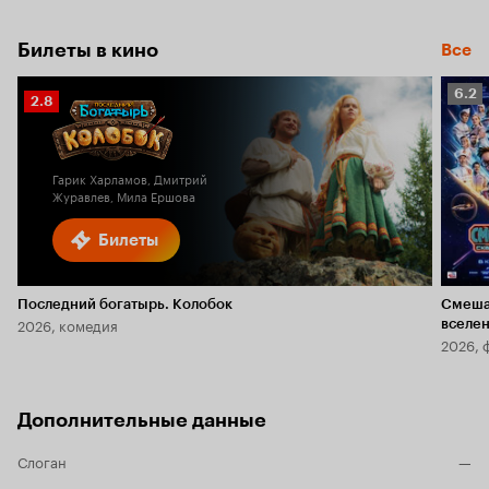
Билеты в кино
Все
Рейт
6.2
Рейтинг
2.8
Кино
Кинопоиска
6.2
2.8
Гарик Харламов, Дмитрий
Журавлев, Мила Ершова
Билеты
Последний богатырь. Колобок
Смеша
2026, комедия
вселе
2026, 
Дополнительные данные
Слоган
—