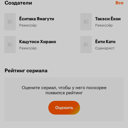
Создатели
Все
Ёситака Ямагути
Такэси Ёкои
Режиссёр
Режиссёр
Кацутоси Хирано
Ёити Като
Режиссёр
Сценарист
Рейтинг сериала
Оцените сериал, чтобы у него поскорее
появился рейтинг
Оценить