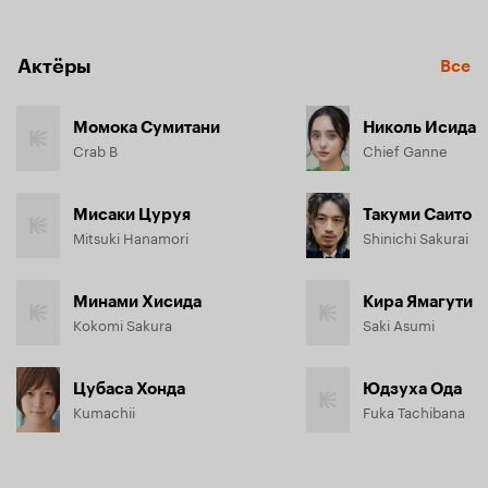
Актёры
Все
Момока Сумитани
Николь Исида
Crab B
Chief Ganne
Мисаки Цуруя
Такуми Саито
Mitsuki Hanamori
Shinichi Sakurai
Минами Хисида
Кира Ямагути
Kokomi Sakura
Saki Asumi
Цубаса Хонда
Юдзуха Ода
Kumachii
Fuka Tachibana