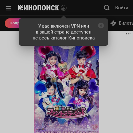
Войти
Онлайн-кинотеатр
Билет
Попробовать Плюс
У вас включен VPN или
в вашей стране доступен
не весь каталог Кинопоиска