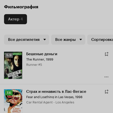
Фильмография
Актер
4
Все десятилетия
Все жанры
Сортировка
Бешеные деньги
Рейтинг
5.9
The Runner
,
1999
Кинопоиска
Runner #5
5.9
Страх и ненависть в Лас-Вегасе
Рейтинг
7.6
Fear and Loathing in Las Vegas
,
1998
Кинопоиска
Car Rental Agent - Los Angeles
7.6