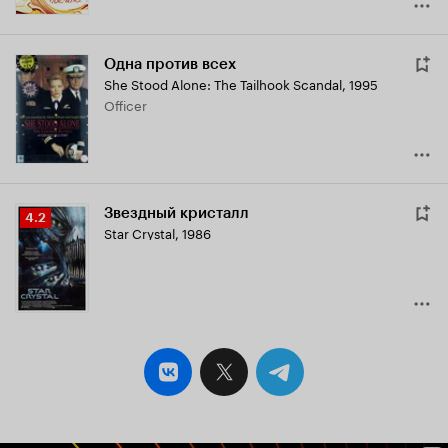
Одна против всех
She Stood Alone: The Tailhook Scandal
,
1995
Officer
Звездный кристалл
Рейтинг
4.2
Star Crystal
,
1986
Кинопоиска
4.2