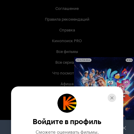
Соглашение
Правила рекомендаций
Справка
Кинопоиск PRO
Все фильмы
Все сериалы
РЕКЛАМА
Что посмотреть
Афиша
Музыка
Телепрограмма
Книги
Войдите в профиль
Служба поддержки
Сможете оценивать фильмы,
