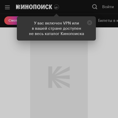
Войти
Онлайн-кинотеатр
Билеты в 
Смотреть кино
У вас включен VPN или
в вашей стране доступен
не весь каталог Кинопоиска