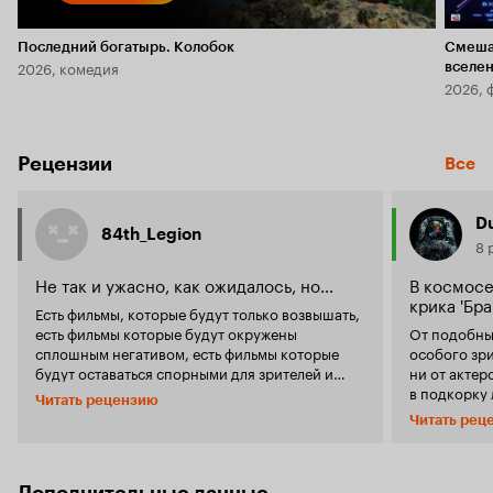
Последний богатырь. Колобок
Смеша
2026, комедия
вселе
2026, 
Рецензии
Все
D
84th_Legion
8 
Не так и ужасно, как ожидалось, но…
В космосе
крика 'Бра
Есть фильмы, которые будут только возвышать,
есть фильмы которые будут окружены
От подобны
сплошным негативом, есть фильмы которые
особого зри
будут оставаться спорными для зрителей и
ни от актер
критиков, но еще есть те фильмы которые
в подкорку
Читать рецензию
попадают в разряд забытых и которые пылятся
эталон подобного
Читать рец
где нибудь на темных уголках кинематографа.
взгляд, каз
Данный фильм попадает именно в четвертую
второй пол
категорию. Но заслужил ли он такую участь,
такой повор
попробуем с этим разобраться. По сюжету
надолго. Этому способствуют и добротные
Дополнительные данные