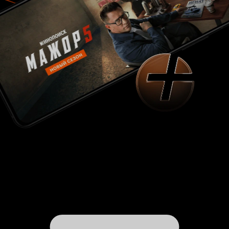
еще и краткий курс истории земной
цивилизации. Но и еще напоследок, в первой
сцене с монстром, можно заметить как
железный пол (по фильму) дергается. Хотя
возникнет не маловажный вопрос, почему
бортовой компьютер не сразу заметил
присутствие внеземной формы жизни на борту
космического корабля, ответ оказался очень
прост, после того как дали ему образцы для
сканирования что дало возможность
бортовому компьютеру, вывести его на экран
передвижения, с этим казусом авторы смогли
выкрутиться, то почему он опять пропадал с
этого экрана монитора и никто из членов
экипажа не придал этому значения, так
загадкой и осталось. Теперь попробуем
рассмотреть такой вопрос: А был ли у фильма
шанс выкрутится из сложившийся ситуации и
не оказаться в такой творческой пропасти ?.
Ответ - да, был хоть и не большой, но шанс
был. Допустим весь съёмочный и актерский
состав тот же. Что можно в первую очередь
сделать, так это сменить некоторые роли
актеров. Например актрис Тейлор Кингсли и
Марсия Линн в роли Шерри и лейтенанта