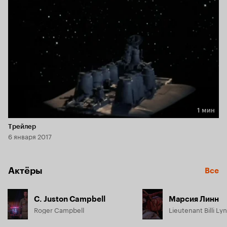
тайну, пульсирующую глубоко в Звездном Кристалле.
1 мин
Длительность 1 мин
Трейлер
6 января 2017
Актёры
Все
C. Juston Campbell
Марсия Линн
Roger Campbell
Lieutenant Billi Ly