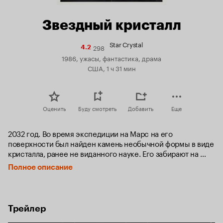
Звездный кристалл
Star Crystal
298
Рейтинг
4.2
Кинопоиска
1986, ужасы, фантастика, драма
4.2
США, 1 ч 31 мин
Оценить
Буду смотреть
Добавить
Еще
2032 год. Во время экспедиции на Марс на его 
поверхности был найден камень необычной формы в виде 
кристалла, ранее не виданного науке. Его забирают на 
космическую станцию и помещают в лабораторию для 
Полное описание
изучения, но камень исчезает. Члены экипажа 
космической станции начинают пропадать один за 
другим… Оставшиеся в живых пытаются восстановить 
контроль над космическим кораблем и избавиться от 
Трейлер
чужеземной твари, которая становится умнее и умнее с 
каждым днем и пытается уничтожить всех, сохранив 