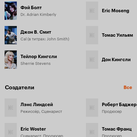
Фэй Болт
Eric Moseng
Dr. Adrian Kimberly
Джон В. Смит
Томас Уильям
Cal (в титрах: John Smith)
Тейлор Кингсли
Дон Кингсли
Sherrie Stevens
Создатели
Все
Лэнс Линдсей
Роберт Баджер
Режиссёр, Сценарист
Продюсер
Eric Woster
Томас Франц
Сценарист, Продюсер
Продюсер