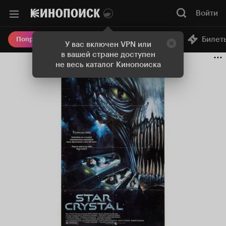
Войти
Онлайн-кинотеатр
Билет
Попробовать Плюс
У вас включен VPN или
в вашей стране доступен
не весь каталог Кинопоиска