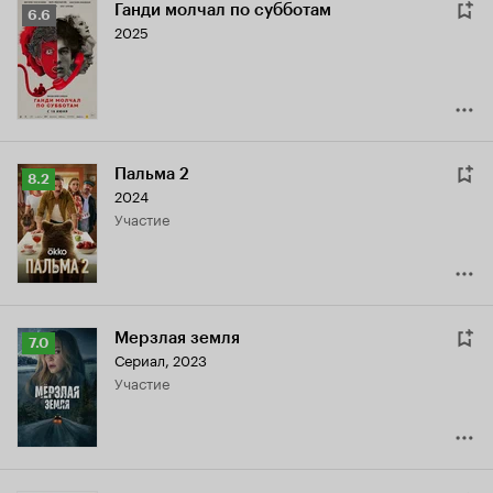
Ганди молчал по субботам
Рейтинг
6.6
2025
Кинопоиска
6.6
Пальма 2
Рейтинг
8.2
2024
Кинопоиска
участие
8.2
Мерзлая земля
Рейтинг
7.0
Сериал, 2023
Кинопоиска
участие
7.0