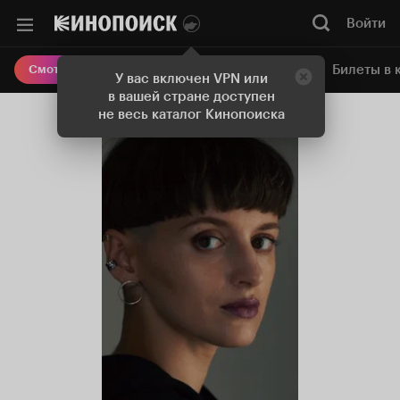
Войти
Онлайн-кинотеатр
Билеты в 
Смотреть кино
У вас включен VPN или
в вашей стране доступен
не весь каталог Кинопоиска