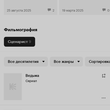
фестиваля «Короче»
человека и собаки
25 августа 2025
2
19 марта 2025
0
Фильмография
Сценарист
9
Все десятилетия
Все жанры
Сортировка
Ведьма
Сериал