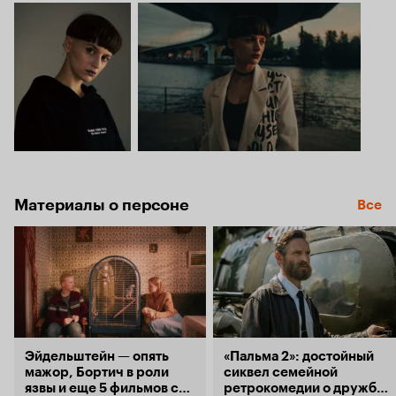
Материалы о персоне
Все
Эйдельштейн — опять
«Пальма 2»: достойный
мажор, Бортич в роли
сиквел семейной
язвы и еще 5 фильмов с
ретрокомедии о дружбе