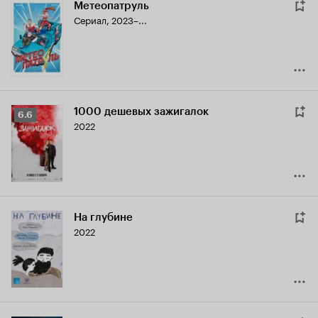
Метеопатруль
Сериал, 2023–...
1000 дешевых зажигалок
Рейтинг
6.6
2022
Кинопоиска
6.6
На глубине
2022