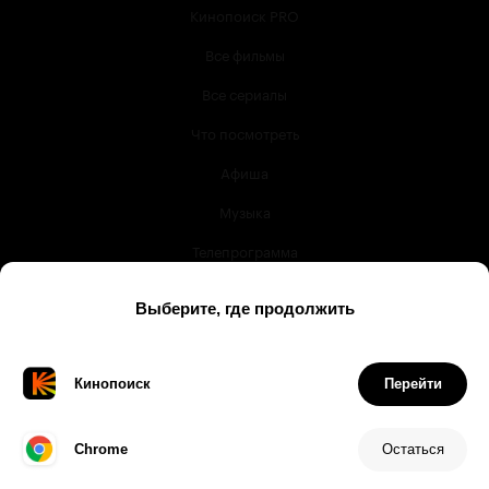
Кинопоиск PRO
Все фильмы
Все сериалы
Что посмотреть
Афиша
Музыка
Телепрограмма
Книги
Служба поддержки
© 2003 —
2026
,
Кинопоиск
18
+
Проект компании