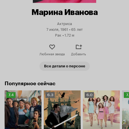
Марина Иванова
Актриса
7 июля, 1961
•
65 лет
Рак
•
1.72 м
Любимая звезда
Добавить
Все детали о персоне
Популярное сейчас
Рейтинг
Рейтинг
Рейтинг
Р
7.4
6.3
6.0
7
Кинопоиска
Кинопоиска
Кинопоиска
К
7.4
6.3
6.0
7.