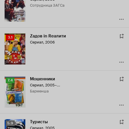
сотрудница ЗАГСа
5.1
Zадов in Rеалити
Рейтинг
3.1
Сериал, 2006
Кинопоиска
3.1
Мошенники
Рейтинг
7.4
Сериал, 2005–...
Кинопоиска
барменша
7.4
Туристы
Рейтинг
5.9
Сериал, 2005
Кинопоиска