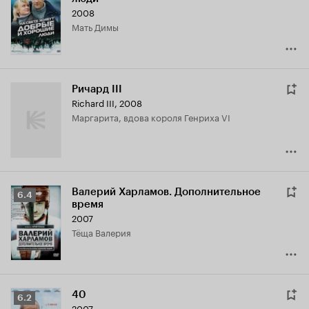
Кинопоиска
2008
5.4
мать Димы
Ричард III
Richard III
,
2008
Маргарита, вдова короля Генриха VI
Валерий Харламов. Дополнительное
Рейтинг
6.4
время
Кинопоиска
2007
6.4
тёща Валерия
40
Рейтинг
6.2
2007