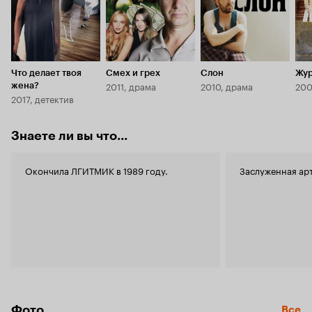
Что делает твоя
Смех и грех
Слон
Жу
2011, драма
2010, драма
200
жена?
2017, детектив
Знаете ли вы что...
Окончила ЛГИТМИК в 1989 году.
Заслуженная арт
Фото
Все