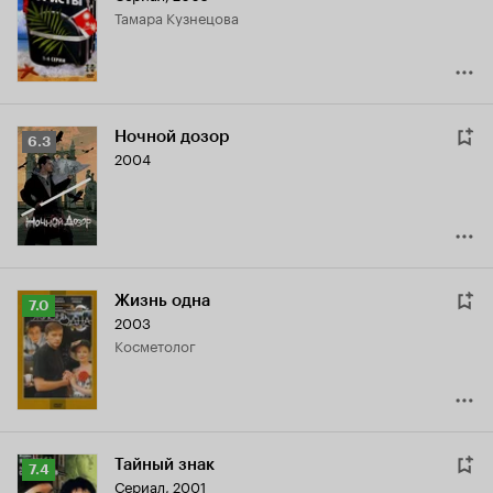
Тамара Кузнецова
5.9
Ночной дозор
Рейтинг
6.3
2004
Кинопоиска
6.3
Жизнь одна
Рейтинг
7.0
2003
Кинопоиска
косметолог
7.0
Тайный знак
Рейтинг
7.4
Сериал, 2001
Кинопоиска