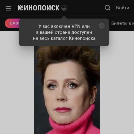
Войти
Онлайн-кинотеатр
Билеты в 
Смотреть кино
У вас включен VPN или
в вашей стране доступен
не весь каталог Кинопоиска