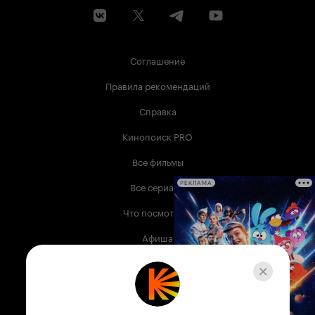
Соглашение
Правила рекомендаций
Справка
Кинопоиск PRO
Все фильмы
Все сериалы
РЕКЛАМА
Что посмотреть
Афиша
Музыка
Телепрограмма
Книги