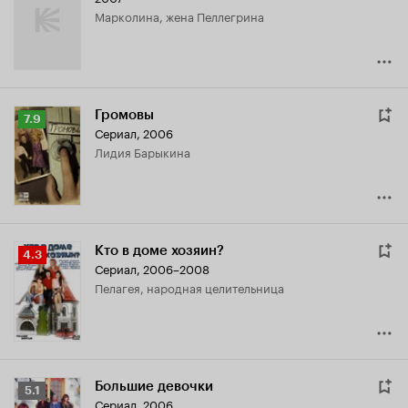
Марколина, жена Пеллегрина
Громовы
Рейтинг
7.9
Сериал, 2006
Кинопоиска
Лидия Барыкина
7.9
Кто в доме хозяин?
Рейтинг
4.3
Сериал, 2006–2008
Кинопоиска
Пелагея, народная целительница
4.3
Большие девочки
Рейтинг
5.1
Сериал, 2006
Кинопоиска