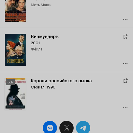
мать Маши
7.4
Вицмундиръ
2001
Фёкла
Короли российского сыска
Рейтинг
5.6
Сериал, 1996
Кинопоиска
5.6