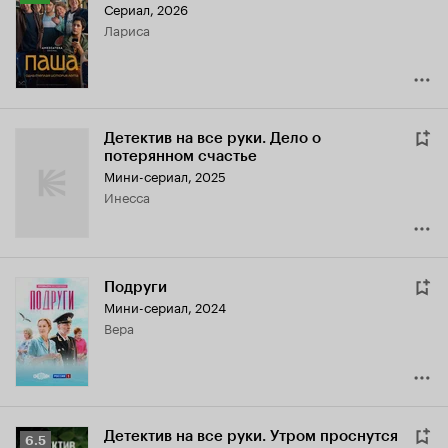
Сериал, 2026
Кинопоиска
Лариса
7.4
Детектив на все руки. Дело о
потерянном счастье
Мини-сериал, 2025
Инесса
Подруги
Мини-сериал, 2024
Вера
Детектив на все руки. Утром проснутся
Рейтинг
6.5