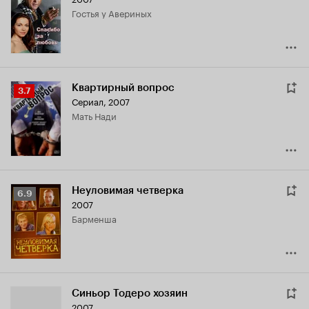
Кинопоиска
гостья у Авериных
6.4
Квартирный вопрос
Рейтинг
3.7
Сериал, 2007
Кинопоиска
мать Нади
3.7
Неуловимая четверка
Рейтинг
6.9
2007
Кинопоиска
барменша
6.9
Синьор Тодеро хозяин
2007