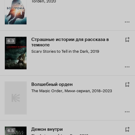
Torden
,
2020
Кинопоиска
6.2
Страшные истории для рассказа в
Рейтинг
6.3
темноте
Кинопоиска
Scary Stories to Tell in the Dark
,
2019
6.3
Волшебный орден
The Magic Order
,
Мини-сериал, 2018–2023
Демон внутри
Рейтинг
6.5