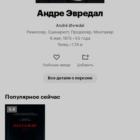
Андре Эвредал
André Øvredal
Режиссер, Сценарист, Продюсер, Монтажер
6 мая, 1973
•
53 года
Телец
•
1.74 м
Любимая звезда
Добавить
Все детали о персоне
Популярное сейчас
Рейтинг
5.8
Кинопоиска
5.8