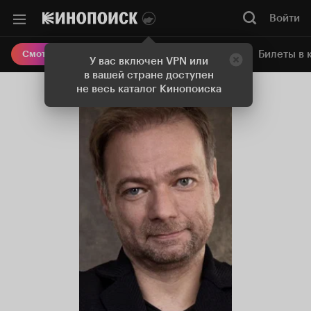
Войти
Онлайн-кинотеатр
Билеты в 
Смотреть кино
У вас включен VPN или
в вашей стране доступен
не весь каталог Кинопоиска