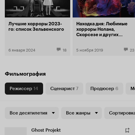
Лучшие хорроры 2023-
Находка дня: Любимые
го: список Зельвенского
хорроры Нолана,
Скорсезе и других
режиссеров
6 января 2024
18
5 ноября 2019
23
Фильмография
Режиссер
14
Сценарист
7
Продюсер
6
М
Все десятилетия
Все жанры
Сортировка
Ghost Projekt