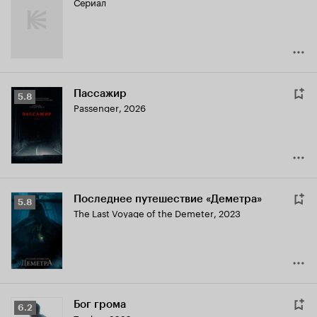
Сериал
Пассажир
Рейтинг
5.8
Passenger
,
2026
Кинопоиска
5.8
Последнее путешествие «Деметра»
Рейтинг
5.8
The Last Voyage of the Demeter
,
2023
Кинопоиска
5.8
Бог грома
Рейтинг
6.2