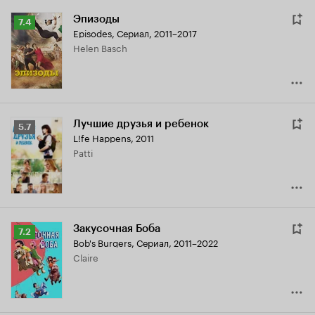
Эпизоды
Рейтинг
7.4
Episodes
,
Сериал, 2011–2017
Кинопоиска
Helen Basch
7.4
Лучшие друзья и ребенок
Рейтинг
5.7
L!fe Happens
,
2011
Кинопоиска
Patti
5.7
Закусочная Боба
Рейтинг
7.2
Bob's Burgers
,
Сериал, 2011–2022
Кинопоиска
Claire
7.2