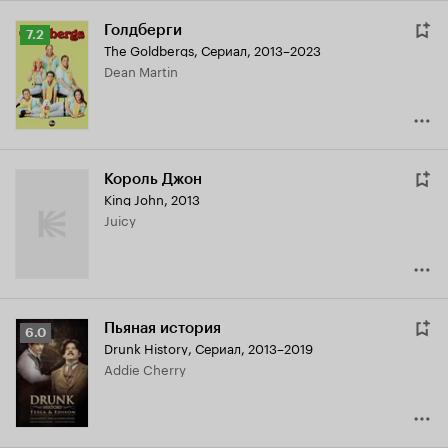
Голдберги
Рейтинг
7.2
The Goldbergs
,
Сериал, 2013–2023
Кинопоиска
Dean Martin
7.2
Король Джон
King John
,
2013
Juicy
Пьяная история
Рейтинг
6.0
Drunk History
,
Сериал, 2013–2019
Кинопоиска
Addie Cherry
6.0