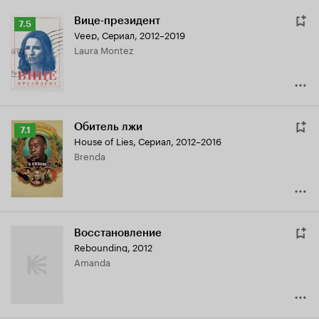
Вице-президент
Рейтинг
7.5
Veep
,
Сериал, 2012–2019
Кинопоиска
Laura Montez
7.5
Обитель лжи
Рейтинг
7.1
House of Lies
,
Сериал, 2012–2016
Кинопоиска
Brenda
7.1
Восстановление
Rebounding
,
2012
Amanda