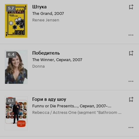
Штука
Рейтинг
5.7
The Grand
,
2007
Кинопоиска
Renee Jensen
5.7
Победитель
Рейтинг
6.4
The Winner
,
Сериал, 2007
Кинопоиска
Donna
6.4
Гори в аду шоу
Рейтинг
6.1
Funny or Die Presents...
,
Сериал, 2007–...
Кинопоиска
Rebecca / Actress One (segment "Bathroom Conversations") / Ball Girl (segment "Bathroom Conversations") / Nerdy Crew Girl (segment "Bathroom Conversations") / Silver Lake Chick One (segment "Bathroom Conversations")
6.1