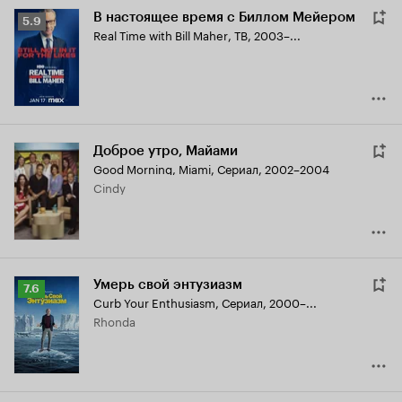
В настоящее время с Биллом Мейером
Рейтинг
5.9
Real Time with Bill Maher
,
ТВ, 2003–...
Кинопоиска
5.9
Доброе утро, Майами
Good Morning, Miami
,
Сериал, 2002–2004
Cindy
Умерь свой энтузиазм
Рейтинг
7.6
Curb Your Enthusiasm
,
Сериал, 2000–...
Кинопоиска
Rhonda
7.6