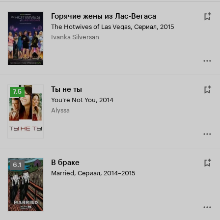
Горячие жены из Лас-Вегаса
The Hotwives of Las Vegas
,
Сериал, 2015
Ivanka Silversan
Ты не ты
Рейтинг
7.5
You're Not You
,
2014
Кинопоиска
Alyssa
7.5
В браке
Рейтинг
6.1
Married
,
Сериал, 2014–2015
Кинопоиска
6.1