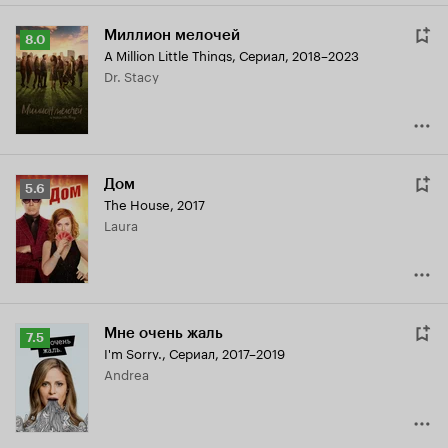
Миллион мелочей
Рейтинг
8.0
A Million Little Things
,
Сериал, 2018–2023
Кинопоиска
Dr. Stacy
8.0
Дом
Рейтинг
5.6
The House
,
2017
Кинопоиска
Laura
5.6
Мне очень жаль
Рейтинг
7.5
I'm Sorry.
,
Сериал, 2017–2019
Кинопоиска
Andrea
7.5