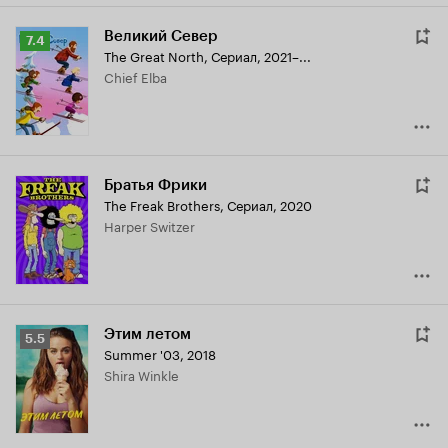
Великий Север
Рейтинг
7.4
The Great North
,
Сериал, 2021–...
Кинопоиска
Chief Elba
7.4
Братья Фрики
The Freak Brothers
,
Сериал, 2020
Harper Switzer
Этим летом
Рейтинг
5.5
Summer '03
,
2018
Кинопоиска
Shira Winkle
5.5