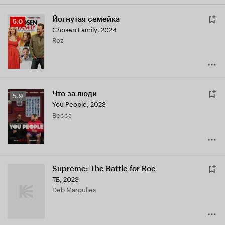
Йогнутая семейка
Рейтинг
5.0
Chosen Family
,
2024
Кинопоиска
Roz
5.0
Что за люди
Рейтинг
5.9
You People
,
2023
Кинопоиска
Becca
5.9
Supreme: The Battle for Roe
ТВ, 2023
Deb Margulies