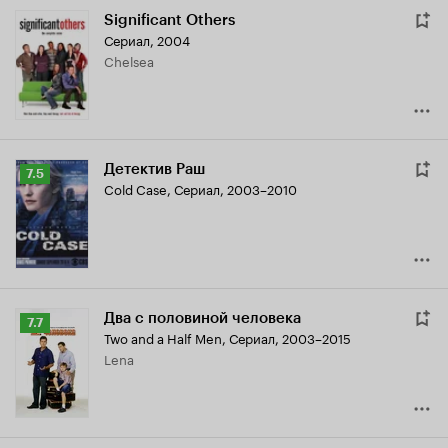
Significant Others
Сериал, 2004
Chelsea
Детектив Раш
Рейтинг
7.5
Cold Case
,
Сериал, 2003–2010
Кинопоиска
7.5
Два с половиной человека
Рейтинг
7.7
Two and a Half Men
,
Сериал, 2003–2015
Кинопоиска
Lena
7.7