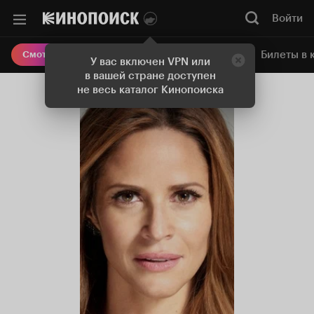
Войти
Онлайн-кинотеатр
Билеты в 
Смотреть кино
У вас включен VPN или
в вашей стране доступен
не весь каталог Кинопоиска