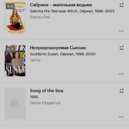
Сабрина – маленькая ведьма
Рейтинг
6.5
Sabrina the Teenage Witch
,
Сериал, 1996–2003
Кинопоиска
Stacey Fink
6.5
Непредсказуемая Сьюзан
Рейтинг
6.3
Suddenly Susan
,
Сериал, 1996–2000
Кинопоиска
Jenny
6.3
Song of the Sea
1995
Gertie Fitzpatrick