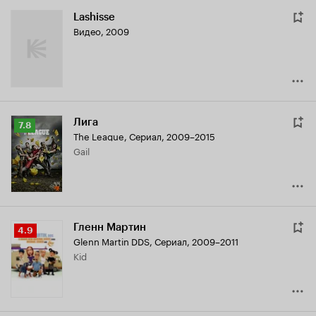
Lashisse
Видео, 2009
Лига
Рейтинг
7.8
The League
,
Сериал, 2009–2015
Кинопоиска
Gail
7.8
Гленн Мартин
Рейтинг
4.9
Glenn Martin DDS
,
Сериал, 2009–2011
Кинопоиска
Kid
4.9