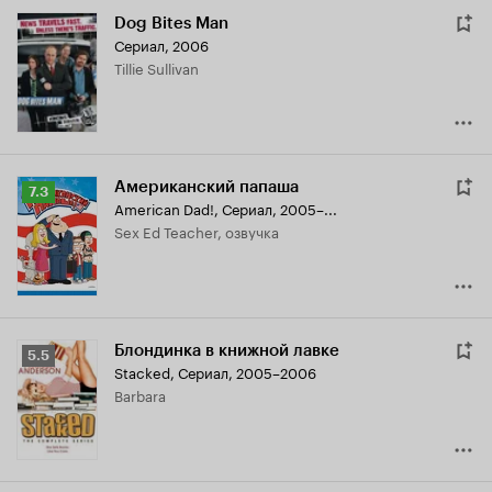
Dog Bites Man
Сериал, 2006
Tillie Sullivan
Американский папаша
Рейтинг
7.3
American Dad!
,
Сериал, 2005–...
Кинопоиска
Sex Ed Teacher, озвучка
7.3
Блондинка в книжной лавке
Рейтинг
5.5
Stacked
,
Сериал, 2005–2006
Кинопоиска
Barbara
5.5