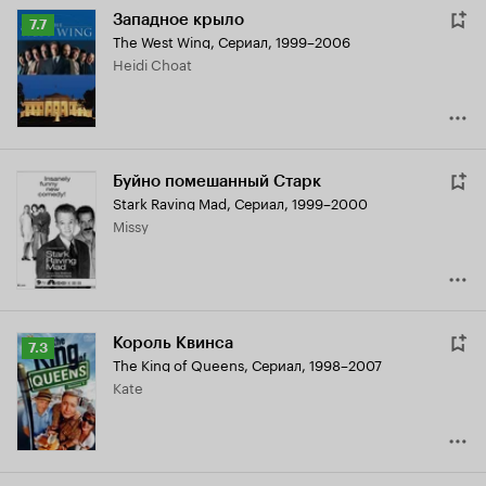
Западное крыло
Рейтинг
7.7
The West Wing
,
Сериал, 1999–2006
Кинопоиска
Heidi Choat
7.7
Буйно помешанный Старк
Stark Raving Mad
,
Сериал, 1999–2000
Missy
Король Квинса
Рейтинг
7.3
The King of Queens
,
Сериал, 1998–2007
Кинопоиска
Kate
7.3