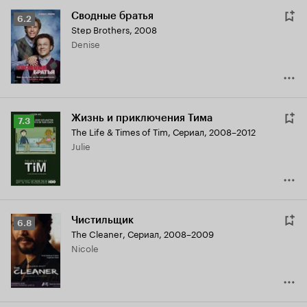
Сводные братья
Рейтинг
6.2
Step Brothers
,
2008
Кинопоиска
Denise
6.2
Жизнь и приключения Тима
Рейтинг
7.3
The Life & Times of Tim
,
Сериал, 2008–2012
Кинопоиска
Julie
7.3
Чистильщик
Рейтинг
6.8
The Cleaner
,
Сериал, 2008–2009
Кинопоиска
Nicole
6.8