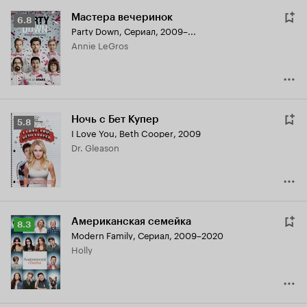
Мастера вечеринок
Рейтинг
6.8
Party Down
,
Сериал, 2009–...
Кинопоиска
Annie LeGros
6.8
Ночь с Бет Купер
Рейтинг
5.8
I Love You, Beth Cooper
,
2009
Кинопоиска
Dr. Gleason
5.8
Американская семейка
Рейтинг
8.3
Modern Family
,
Сериал, 2009–2020
Кинопоиска
Holly
8.3