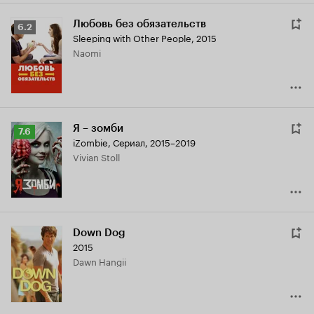
Любовь без обязательств
Рейтинг
6.2
Sleeping with Other People
,
2015
Кинопоиска
Naomi
6.2
Я – зомби
Рейтинг
7.6
iZombie
,
Сериал, 2015–2019
Кинопоиска
Vivian Stoll
7.6
Down Dog
2015
Dawn Hangii