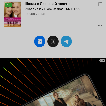
Школа в Ласковой долине
Рейтинг
7.9
Sweet Valley High
,
Сериал, 1994–1998
Кинопоиска
Renata Vargas
7.9