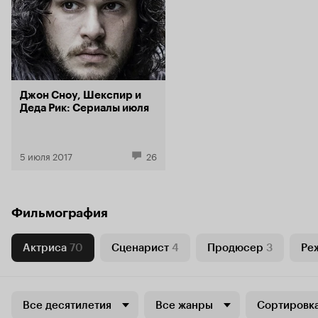
Джон Сноу, Шекспир и
Деда Рик: Сериалы июля
5 июля 2017
26
Фильмография
Актриса
70
Сценарист
4
Продюсер
3
Ре
Все десятилетия
Все жанры
Сортировка