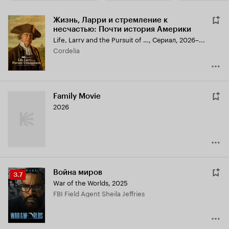
Жизнь, Ларри и стремление к
несчастью: Почти история Америки
Life, Larry and the Pursuit of Unhappiness: An Almost History of America
,
Сериал, 2026–...
Cordelia
Family Movie
2026
Война миров
Рейтинг
3.7
War of the Worlds
,
2025
Кинопоиска
FBI Field Agent Sheila Jeffries
3.7