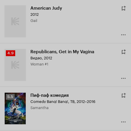
American Judy
2012
Gail
Republicans, Get in My Vagina
Рейтинг
4.9
Видео, 2012
Кинопоиска
Woman #1
4.9
Пиф-паф комедия
Рейтинг
5.5
Comedy Bang! Bang!
,
ТВ, 2012–2016
Кинопоиска
Samantha
5.5