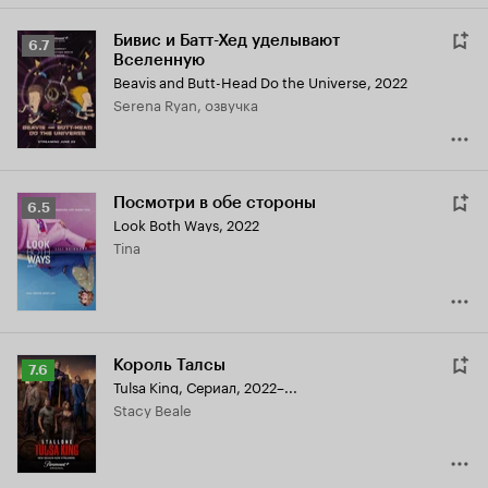
Бивис и Батт-Хед уделывают
Рейтинг
6.7
Вселенную
Кинопоиска
Beavis and Butt-Head Do the Universe
,
2022
6.7
Serena Ryan, озвучка
Посмотри в обе стороны
Рейтинг
6.5
Look Both Ways
,
2022
Кинопоиска
Tina
6.5
Король Талсы
Рейтинг
7.6
Tulsa King
,
Сериал, 2022–...
Кинопоиска
Stacy Beale
7.6