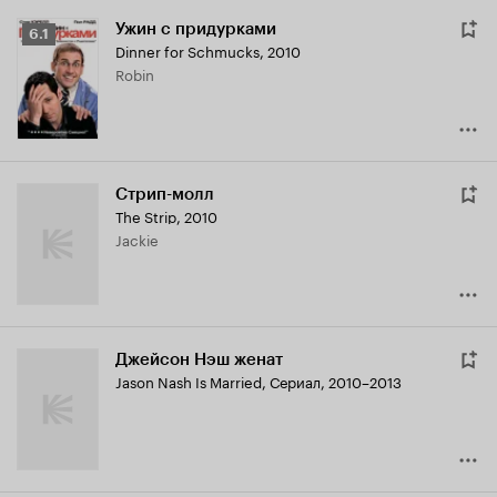
Ужин с придурками
Рейтинг
6.1
Dinner for Schmucks
,
2010
Кинопоиска
Robin
6.1
Стрип-молл
The Strip
,
2010
Jackie
Джейсон Нэш женат
Jason Nash Is Married
,
Сериал, 2010–2013