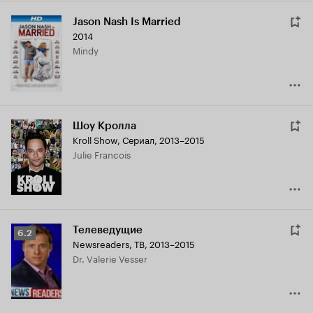
Jason Nash Is Married
2014
Mindy
Шоу Кролла
Kroll Show
,
Сериал, 2013–2015
Julie Francois
Телеведущие
Рейтинг
6.2
Newsreaders
,
ТВ, 2013–2015
Кинопоиска
Dr. Valerie Vesser
6.2