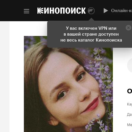
Онлайн-к
У вас включен VPN или
в вашей стране доступен
не весь каталог Кинопоиска
О
Ка
Да
Ме