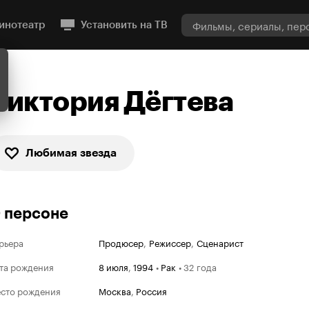
инотеатр
Установить на ТВ
Виктория Дёгтева
Любимая звезда
 персоне
рьера
Продюсер
,
Режиссер
,
Сценарист
та рождения
8 июля
,
1994
•
Рак
•
32 года
сто рождения
Москва
,
Россия