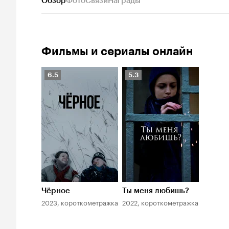
Обзор
Фото
Связи
Награды
Фильмы и сериалы онлайн
Рейтинг
Рейтинг
6.5
5.3
Кинопоиска
Кинопоиска
6.5
5.3
Чёрное
Ты меня любишь?
2023, короткометражка
2022, короткометражка