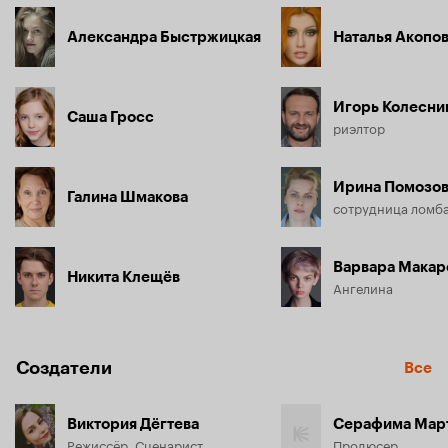
Александра Быстржицкая
Наталья Акопо
Игорь Колесни
Саша Гросс
риэлтор
Ирина Помозо
Галина Шмакова
сотрудница ломб
Варвара Макар
Никита Клещёв
Ангелина
Создатели
Все
Виктория Дёгтева
Серафима Мар
Режиссёр, Сценарист
Продюсер