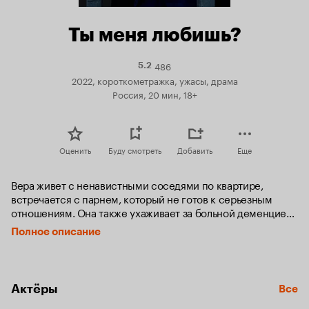
Ты меня любишь?
486
Рейтинг
5.2
Кинопоиска
2022, короткометражка, ужасы, драма
5.2
Россия, 20 мин, 18+
Оценить
Буду смотреть
Добавить
Еще
Вера живет с ненавистными соседями по квартире, 
встречается с парнем, который не готов к серьезным 
отношениям. Она также ухаживает за больной деменцией 
бабушкой. Чтобы снять отдельную квартиру, Вера 
Полное описание
задумывает украсть у нее дорогое кольцо.
Актёры
Все