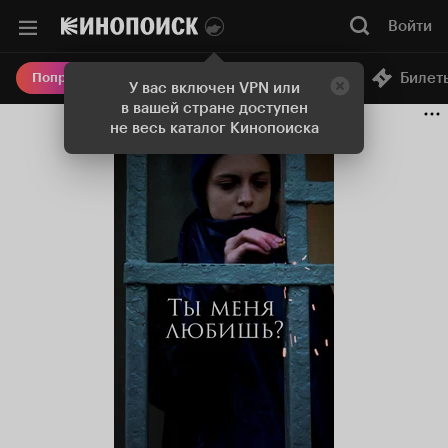
Войти
Онлайн-кинотеатр
Билет
Попробовать Плюс
У вас включен VPN или
в вашей стране доступен
не весь каталог Кинопоиска