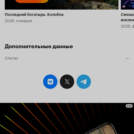
Последний богатырь. Колобок
Смеша
2026, комедия
вселе
2026, 
Дополнительные данные
Слоган
—