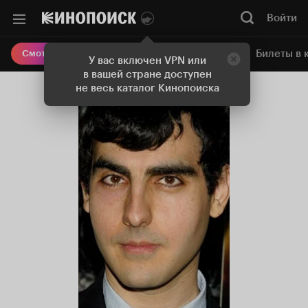
Войти
Онлайн-кинотеатр
Билеты в 
Смотреть кино
У вас включен VPN или
в вашей стране доступен
не весь каталог Кинопоиска