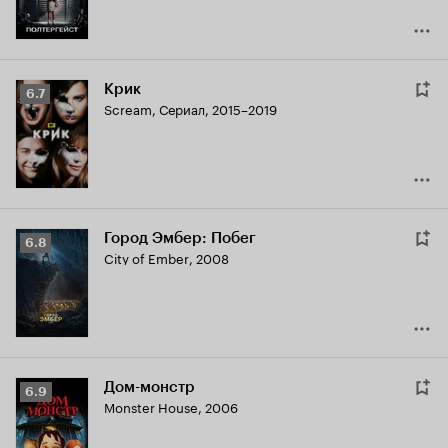
Крик
Рейтинг
6.7
Scream
,
Сериал, 2015–2019
Кинопоиска
6.7
Город Эмбер: Побег
Рейтинг
6.8
City of Ember
,
2008
Кинопоиска
6.8
Дом-монстр
Рейтинг
6.9
Monster House
,
2006
Кинопоиска
6.9