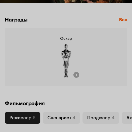
Награды
Все
Оскар
1
Фильмография
Режиссер
6
Сценарист
4
Продюсер
4
Ак