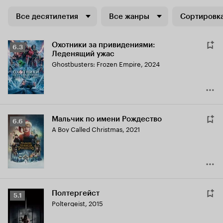
Все десятилетия
Все жанры
Сортировка
Охотники за привидениями:
Рейтинг
6.3
Леденящий ужас
Кинопоиска
Ghostbusters: Frozen Empire
,
2024
6.3
Мальчик по имени Рождество
Рейтинг
6.6
A Boy Called Christmas
,
2021
Кинопоиска
6.6
Полтергейст
Рейтинг
5.1
Poltergeist
,
2015
Кинопоиска
5.1