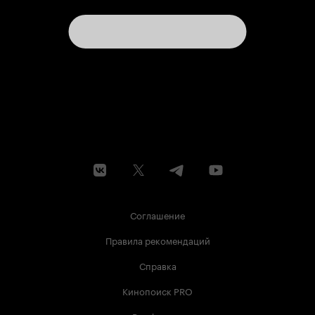
Соглашение
Правила рекомендаций
Справка
Кинопоиск PRO