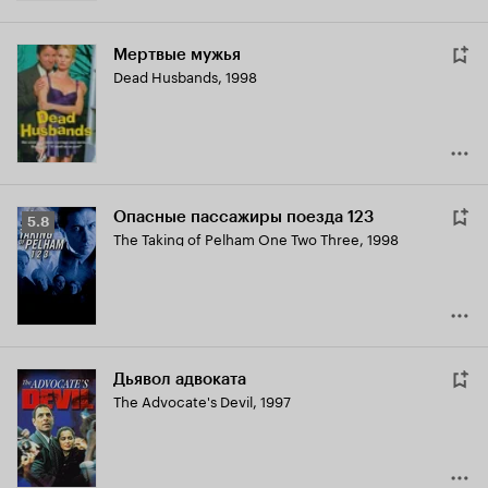
Мертвые мужья
Dead Husbands
,
1998
Опасные пассажиры поезда 123
Рейтинг
5.8
The Taking of Pelham One Two Three
,
1998
Кинопоиска
5.8
Дьявол адвоката
The Advocate's Devil
,
1997