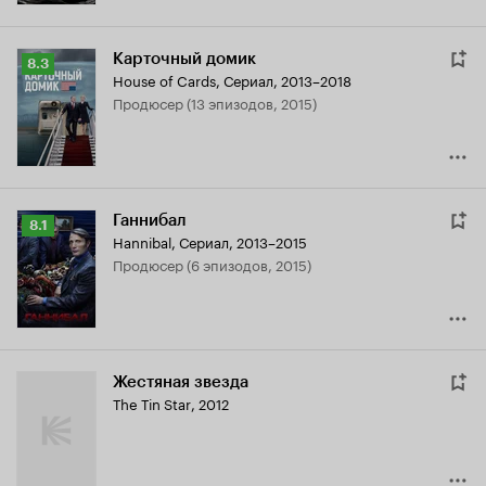
Карточный домик
Рейтинг
8.3
House of Cards
,
Сериал, 2013–2018
Кинопоиска
продюсер (13 эпизодов, 2015)
8.3
Ганнибал
Рейтинг
8.1
Hannibal
,
Сериал, 2013–2015
Кинопоиска
продюсер (6 эпизодов, 2015)
8.1
Жестяная звезда
The Tin Star
,
2012