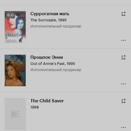
Суррогатная мать
Рейтинг
6.0
The Surrogate
,
1995
Кинопоиска
исполнительный продюсер
6.0
Прошлое Энни
Out of Annie's Past
,
1995
исполнительный продюсер
The Child Saver
1988