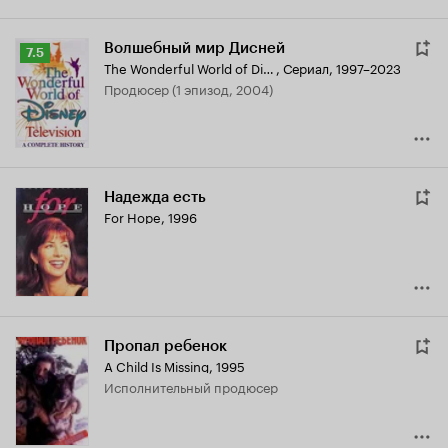
Волшебный мир Дисней
Рейтинг
7.5
The Wonderful World of Disney
,
Сериал, 1997–2023
Кинопоиска
продюсер (1 эпизод, 2004)
7.5
Надежда есть
For Hope
,
1996
Пропал ребенок
A Child Is Missing
,
1995
исполнительный продюсер