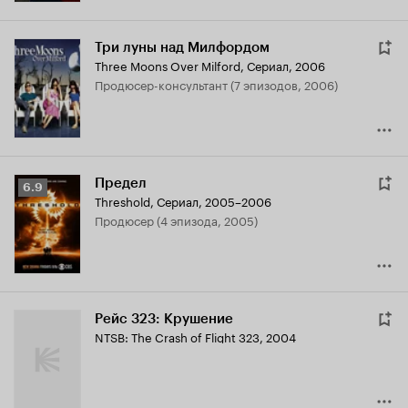
Три луны над Милфордом
Three Moons Over Milford
,
Сериал, 2006
продюсер-консультант (7 эпизодов, 2006)
Предел
Рейтинг
6.9
Threshold
,
Сериал, 2005–2006
Кинопоиска
продюсер (4 эпизода, 2005)
6.9
Рейс 323: Крушение
NTSB: The Crash of Flight 323
,
2004