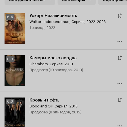
Уокер: Независимость
Рейтинг
6.5
Walker: Independence
,
Сериал, 2022–2023
Кинопоиска
1 эпизод, 2022
6.5
Камеры моего сердца
Рейтинг
6.0
Chambers
,
Сериал, 2019
Кинопоиска
продюсер (10 эпизодов, 2019)
6.0
Кровь и нефть
Рейтинг
6.6
Blood and Oil
,
Сериал, 2015
Кинопоиска
продюсер (8 эпизодов, 2015)
6.6