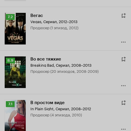
Вегас
Рейтинг
7.2
Vegas
,
Сериал, 2012–2013
Кинопоиска
продюсер (1 эпизод, 2012)
7.2
Во все тяжкие
Рейтинг
8.9
Breaking Bad
,
Сериал, 2008–2013
Кинопоиска
продюсер (20 эпизодов, 2008-2009)
8.9
В простом виде
Рейтинг
7.1
In Plain Sight
,
Сериал, 2008–2012
Кинопоиска
продюсер (4 эпизода, 2010)
7.1