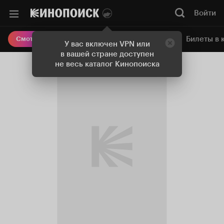
Войти
Онлайн-кинотеатр
Билеты в 
Смотреть кино
У вас включен VPN или
в вашей стране доступен
не весь каталог Кинопоиска