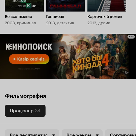
Во все тяжкие
Ганнибал
Карточный домик
2008, криминал
2013, детектив
2013, драма
Фильмография
Продюсер
34
Все десятилетия
Все жанры
Сортировка