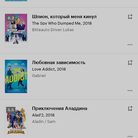
Шпион, который меня кинул
Рейтинг
6.2
The Spy Who Dumped Me
,
2018
Кинопоиска
Bitteauto Driver Lukas
6.2
Любовная зависимость
Love Addict
,
2018
Gabriel
Приключения Аладдина
Рейтинг
5.5
Alad'2
,
2018
Кинопоиска
Aladin / Sam
5.5