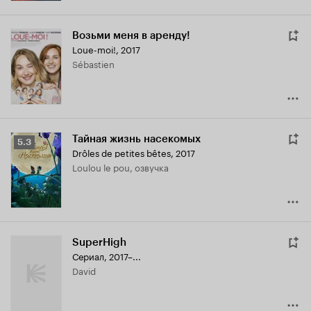
Возьми меня в аренду!
Loue-moi!
,
2017
Sébastien
Тайная жизнь насекомых
Рейтинг
5.3
Drôles de petites bêtes
,
2017
Кинопоиска
Loulou le pou, озвучка
5.3
SuperHigh
Сериал, 2017–...
David