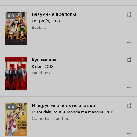
Безумные преподы
Рейтинг
6.0
Les profs
,
2013
Кинопоиска
Boulard
6.0
Кувшинчик
Kidon
,
2013
Facebook
И вдруг мне всех не хватает
Рейтинг
6.4
Et soudain, tout le monde me manque
,
2011
Кинопоиска
Comédien stand-up 2
6.4