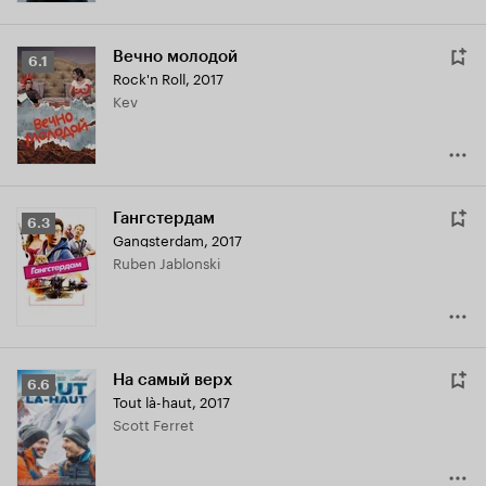
Вечно молодой
Рейтинг
6.1
Rock'n Roll
,
2017
Кинопоиска
Kev
6.1
Гангстердам
Рейтинг
6.3
Gangsterdam
,
2017
Кинопоиска
Ruben Jablonski
6.3
На самый верх
Рейтинг
6.6
Tout là-haut
,
2017
Кинопоиска
Scott Ferret
6.6