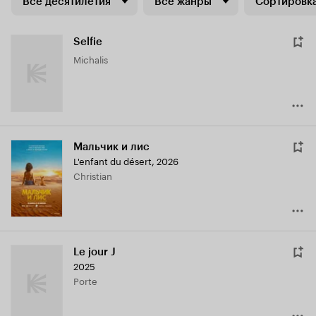
Все десятилетия
Все жанры
Сортировка
Selfie
Michalis
Мальчик и лис
L'enfant du désert
,
2026
Christian
Le jour J
2025
Porte