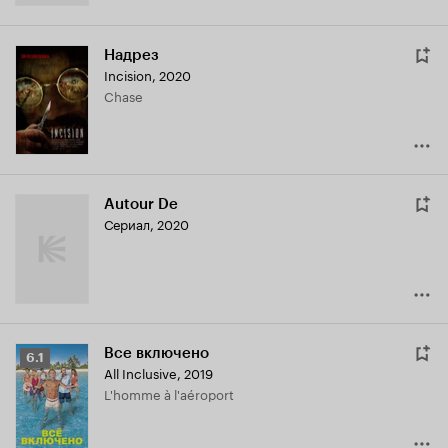
Надрез
Incision
,
2020
Chase
Autour De
Сериал, 2020
Все включено
Рейтинг
6.1
All Inclusive
,
2019
Кинопоиска
L'homme à l'aéroport
6.1