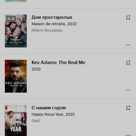
Дом престарелых
Рейтинг
6.4
Maison de retraite
,
2022
Кинопоиска
Milann Rousseau
6.4
Kev Adams: The Real Me
2022
С нашим годом
Happy Nous Year
,
2022
Gaël