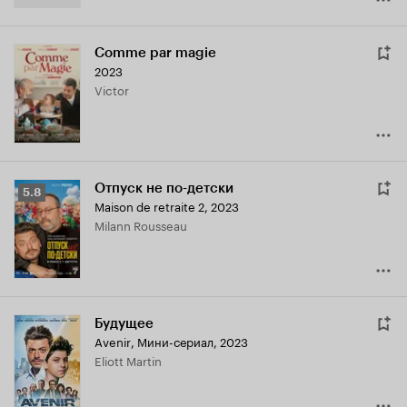
Comme par magie
2023
Victor
Отпуск не по-детски
Рейтинг
5.8
Maison de retraite 2
,
2023
Кинопоиска
Milann Rousseau
5.8
Будущее
Avenir
,
Мини-сериал, 2023
Eliott Martin