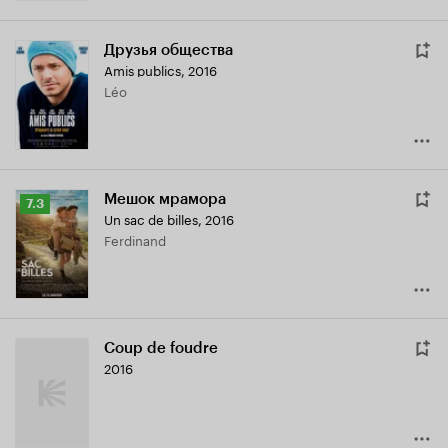
Друзья общества
Amis publics
,
2016
Léo
Мешок мрамора
Рейтинг
7.3
Un sac de billes
,
2016
Кинопоиска
Ferdinand
7.3
Coup de foudre
2016