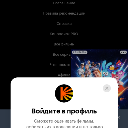
Соглашение
Правила рекомендаций
Справка
Кинопоиск PRO
Все фильмы
Все сериалы
РЕКЛАМА
Что посмотреть
Афиша
Музыка
Телепрограмма
Книги
Войдите в профиль
Служба поддержки
Сможете оценивать фильмы,

 собирать их в коллекции и не только