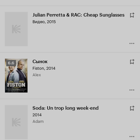
Julian Perretta & RAC: Cheap Sunglasses
Видео, 2015
Сынок
Рейтинг
6.6
Fiston
,
2014
Кинопоиска
Alex
6.6
Soda: Un trop long week-end
2014
Adam