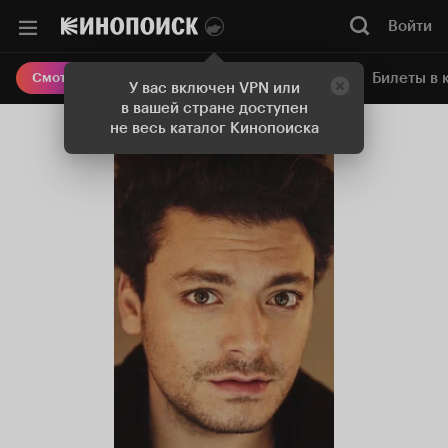
Войти
Онлайн-кинотеатр
Билеты в 
Смотреть кино
У вас включен VPN или
в вашей стране доступен
не весь каталог Кинопоиска