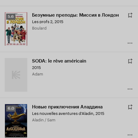
Безумные преподы: Миссия в Лондон
Рейтинг
5.6
Les profs 2
,
2015
Кинопоиска
Boulard
5.6
SODA: le rêve américain
2015
Adam
Новые приключения Аладдина
Рейтинг
6.0
Les nouvelles aventures d'Aladin
,
2015
Кинопоиска
Aladin / Sam
6.0