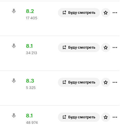
Рейтинг
17
8.2
Буду смотреть
17 405
Кинопоиска
405
8.2
оценок
Рейтинг
34
8.1
Буду смотреть
34 213
Кинопоиска
213
8.1
оценок
Рейтинг
5
8.3
Буду смотреть
5 325
Кинопоиска
325
8.3
оценок
Рейтинг
48
8.1
Буду смотреть
48 974
Кинопоиска
974