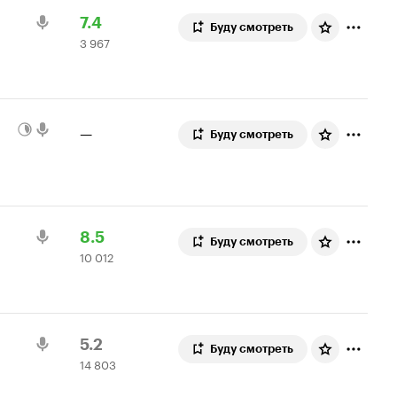
Рейтинг
3
7.4
Буду смотреть
3 967
Кинопоиска
967
7.4
оценок
—
Буду смотреть
Рейтинг
10
8.5
Буду смотреть
10 012
Кинопоиска
012
8.5
оценок
Рейтинг
14
5.2
Буду смотреть
14 803
Кинопоиска
803
5.2
оценки