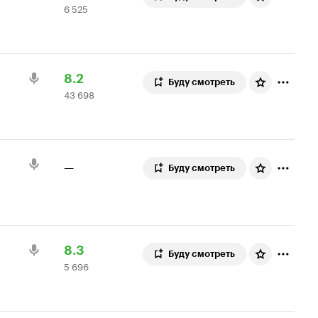
6 525
Кинопоиска
525
8.3
оценок
Рейтинг
43
8.2
Буду смотреть
43 698
Кинопоиска
698
8.2
оценок
—
Буду смотреть
Рейтинг
5
8.3
Буду смотреть
5 696
Кинопоиска
696
8.3
оценок