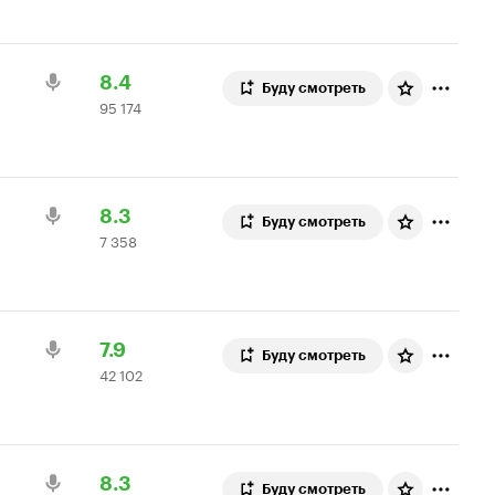
8.1
оценки
Рейтинг
95
8.4
Буду смотреть
95 174
Кинопоиска
174
8.4
оценки
Рейтинг
7
8.3
Буду смотреть
7 358
Кинопоиска
358
8.3
оценок
Рейтинг
42
7.9
Буду смотреть
42 102
Кинопоиска
102
7.9
оценки
Рейтинг
6
8.3
Буду смотреть