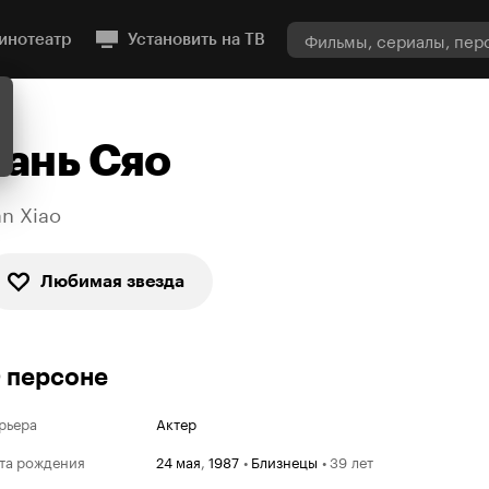
инотеатр
Установить на ТВ
Тань Сяо
an Xiao
Любимая звезда
 персоне
рьера
Актер
та рождения
24 мая
,
1987
•
Близнецы
•
39 лет