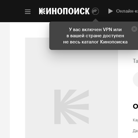
Онлайн-к
У вас включен VPN или
в вашей стране доступен
не весь каталог Кинопоиска
T
О
Ка
Да