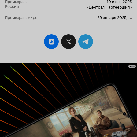
Премьера в
10 июля 2025
мультика сделан профессионально, как у
России
«Централ Партнершип»
голливудских суперпроектов. Мне мультик
очень понравился. Понравился своей моралью
Премьера в мире
29 января 2025
,
...
про будущее и настоящее. Это экомультик от
китайских продюсеров. Это блокбастер лета
2025-го года на российском кинорынке.