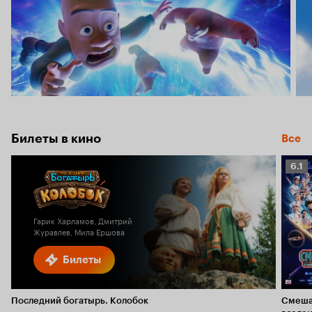
Билеты в кино
Все
Рейт
6.1
Кино
6.1
Гарик Харламов, Дмитрий
Журавлев, Мила Ершова
Билеты
Последний богатырь. Колобок
Смеша