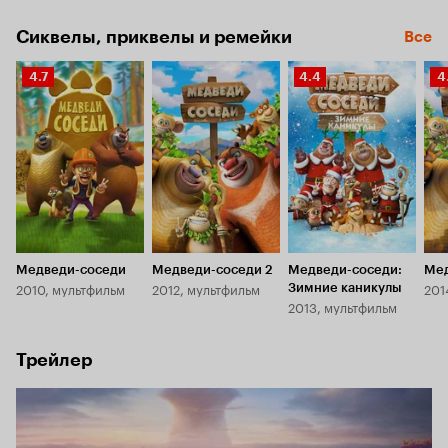
и найти путь домой.
Сиквелы, приквелы и ремейки
Все
Рейтинг
Рейтинг
Р
4.7
4.4
4
Кинопоиска
Кинопоиска
К
4.7
4.4
4.
Медведи-соседи
Медведи-соседи 2
Медведи-соседи:
Мед
2010, мультфильм
2012, мультфильм
201
Зимние каникулы
2013, мультфильм
Трейлер