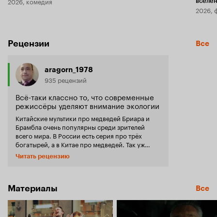
2026, комедия
вселе
2026, 
Рецензии
Все
aragorn_1978
935 рецензий
Всё-таки классно то, что современные
режиссёры уделяют внимание экологии
Китайские мультики про медведей Бриара и
Брамбла очень популярны среди зрителей
всего мира. В России есть серия про трёх
богатырей, а в Китае про медведей. Так уж
получилось, что в мире актуальна экоповестка.
Читать рецензию
Вот режиссёр Линь Юнчан посвятил мультик
экологической катастрофе. Медведи Бриар и
Брамбл – это самые настоящие друзья. Я
вспоминаю прошлые проекты про медведей, и
Материалы
Все
сразу приходит на ум, как они генерируют
мощный командный дух. Сценаристы Течжи,
Чжэньцзэ, Сюй посвятили сюжет будущему.