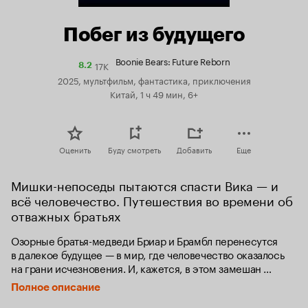
Побег из будущего
Boonie Bears: Future Reborn
17K
Рейтинг
8.2
Кинопоиска
2025, мультфильм, фантастика, приключения
8.2
Китай, 1 ч 49 мин, 6+
Оценить
Буду смотреть
Добавить
Еще
Мишки-непоседы пытаются спасти Вика — и 
всё человечество. Путешествия во времени об 
отважных братьях
Озорные братья-медведи Бриар и Брамбл перенесутся 
в далекое будущее — в мир, где человечество оказалось 
на грани исчезновения. И, кажется, в этом замешан 
их старый приятель Вик. Отважным братьям и их друзьям 
Полное описание
предстоит раскрыть правду, предотвратить катастрофу 