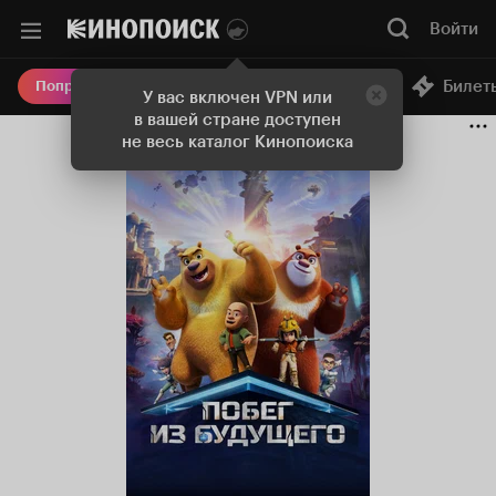
Войти
Онлайн-кинотеатр
Билет
Попробовать Плюс
У вас включен VPN или
в вашей стране доступен
не весь каталог Кинопоиска