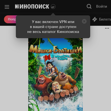
Войти
Онлайн-кинотеатр
Билет
Попробовать Плюс
У вас включен VPN или
в вашей стране доступен
не весь каталог Кинопоиска