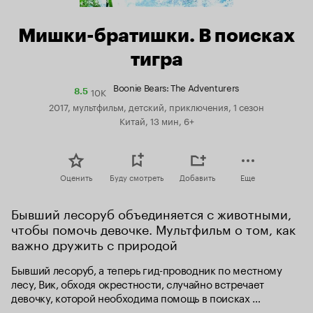
Мишки-братишки. В поисках
тигра
Boonie Bears: The Adventurers
10K
Рейтинг
8.5
Кинопоиска
2017, мультфильм, детский, приключения, 1 сезон
8.5
Китай, 13 мин, 6+
Оценить
Буду смотреть
Добавить
Еще
Бывший лесоруб объединяется с животными, 
чтобы помочь девочке. Мультфильм о том, как 
важно дружить с природой
Бывший лесоруб, а теперь гид-проводник по местному 
лесу, Вик, обходя окрестности, случайно встречает 
девочку, которой необходима помощь в поисках 
пропавшего друга детства. Этим другом оказывается 