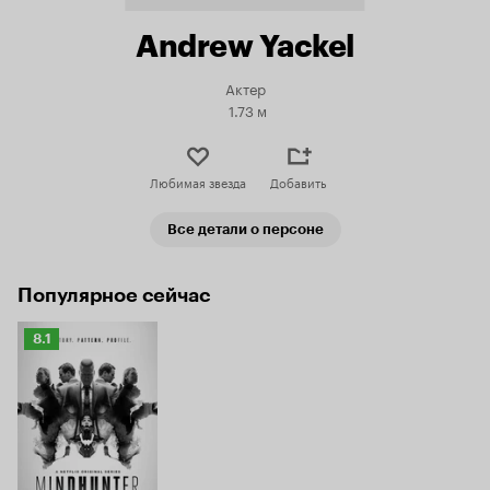
Andrew Yackel
Актер
1.73 м
Любимая звезда
Добавить
Все детали о персоне
Популярное сейчас
Рейтинг
8.1
Кинопоиска
8.1