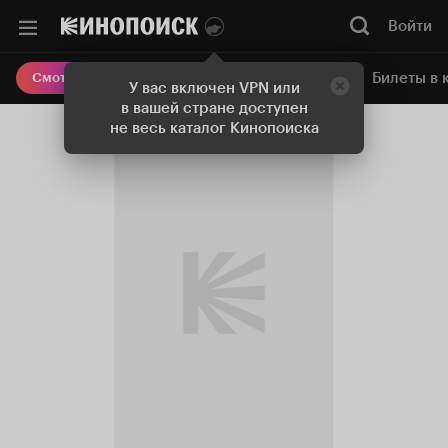
Войти
Онлайн-кинотеатр
Билеты в 
Смотреть кино
У вас включен VPN или
в вашей стране доступен
не весь каталог Кинопоиска