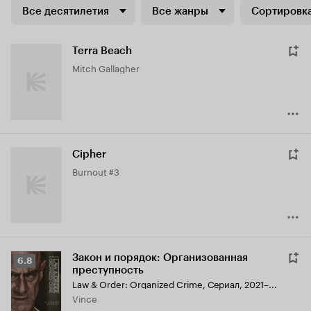
Все десятилетия
Все жанры
Сортировка
Terra Beach
Mitch Gallagher
Cipher
Burnout #3
Закон и порядок: Организованная
Рейтинг
6.8
преступность
Кинопоиска
Law & Order: Organized Crime
,
Сериал, 2021–...
6.8
Vince