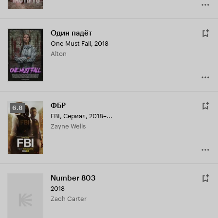
Один падёт
One Must Fall
,
2018
Alton
ФБР
Рейтинг
6.8
FBI
,
Сериал, 2018–...
Кинопоиска
Zayne Wells
6.8
Number 803
2018
Zach Carter