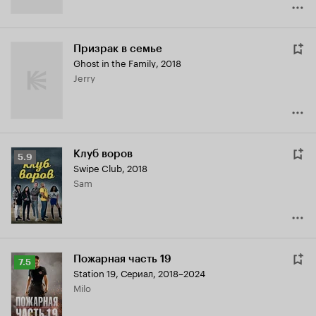
Призрак в семье
Ghost in the Family
,
2018
Jerry
Клуб воров
Рейтинг
5.9
Swipe Club
,
2018
Кинопоиска
Sam
5.9
Пожарная часть 19
Рейтинг
7.5
Station 19
,
Сериал, 2018–2024
Кинопоиска
Milo
7.5