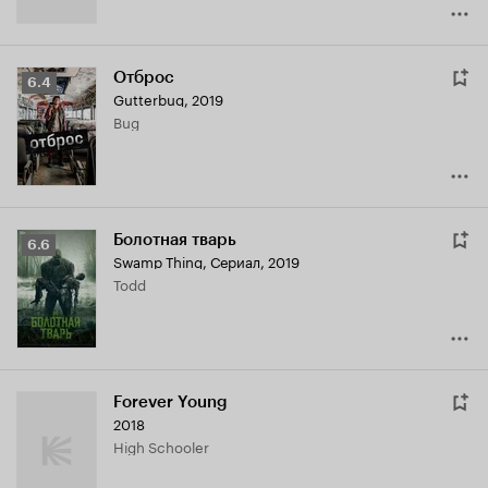
Отброс
Рейтинг
6.4
Gutterbug
,
2019
Кинопоиска
Bug
6.4
Болотная тварь
Рейтинг
6.6
Swamp Thing
,
Сериал, 2019
Кинопоиска
Todd
6.6
Forever Young
2018
High Schooler