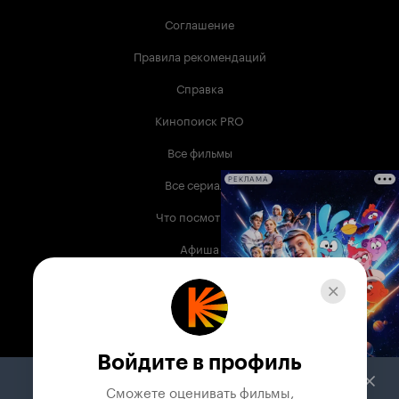
Соглашение
Правила рекомендаций
Справка
Кинопоиск PRO
Все фильмы
Все сериалы
РЕКЛАМА
Что посмотреть
Афиша
Музыка
Телепрограмма
Книги
Войдите в профиль
Служба поддержки
Сможете оценивать фильмы,
