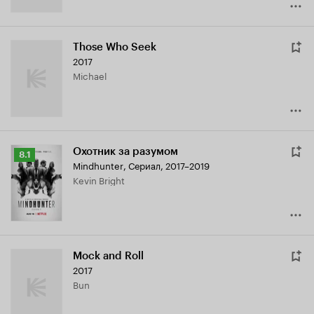
Those Who Seek
2017
Michael
Охотник за разумом
Рейтинг
8.1
Mindhunter
,
Сериал, 2017–2019
Кинопоиска
Kevin Bright
8.1
Mock and Roll
2017
Bun