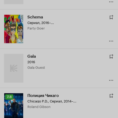
Schema
Сериал, 2016–...
Party Goer
Gala
2016
Gala Guest
Полиция Чикаго
Рейтинг
7.8
Chicago P.D.
,
Сериал, 2014–...
Кинопоиска
Roland Gibson
7.8