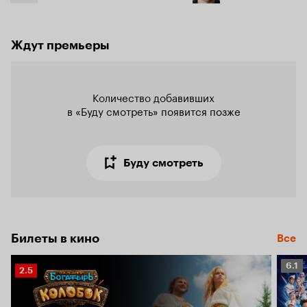
Ждут премьеры
Количество добавивших

в «Буду смотреть» появится позже
Буду смотреть
Билеты в кино
Все
Рейт
6.1
Рейтинг
2.5
Кино
Кинопоиска
6.1
2.5