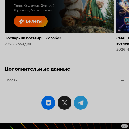
Гарик Харламов, Дмитрий
Журавлев, Мила Ершова
Билеты
Последний богатырь. Колобок
Смеша
2026, комедия
вселе
2026, 
Дополнительные данные
Слоган
—