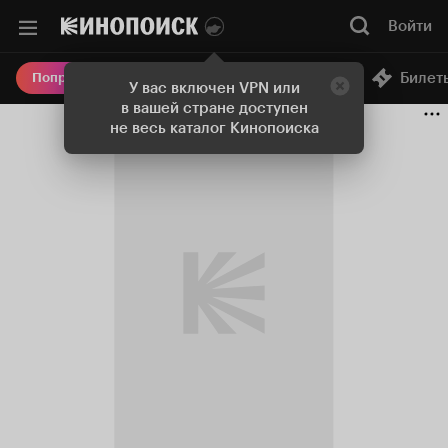
Войти
Онлайн-кинотеатр
Билет
Попробовать Плюс
У вас включен VPN или
в вашей стране доступен
не весь каталог Кинопоиска