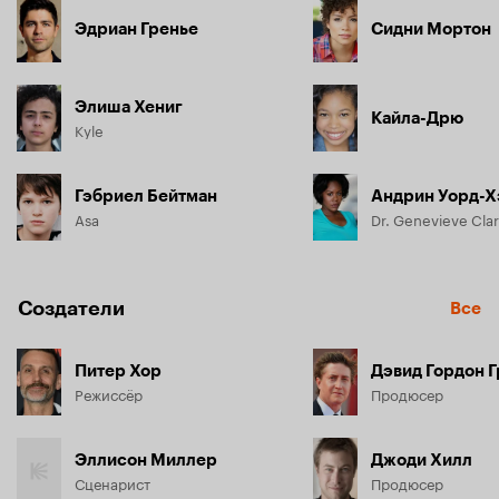
Эдриан Гренье
Сидни Мортон
Элиша Хениг
Кайла-Дрю
Kyle
Гэбриел Бейтман
Андрин Уорд-
Asa
Dr. Genevieve Cla
Создатели
Все
Питер Хор
Дэвид Гордон 
Режиссёр
Продюсер
Эллисон Миллер
Джоди Хилл
Сценарист
Продюсер