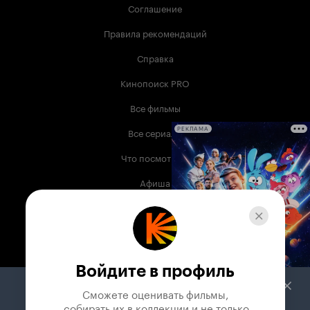
Соглашение
Правила рекомендаций
Справка
Кинопоиск PRO
Все фильмы
Все сериалы
РЕКЛАМА
Что посмотреть
Афиша
Музыка
Телепрограмма
Книги
Войдите в профиль
Служба поддержки
Сможете оценивать фильмы,

 собирать их в коллекции и не только