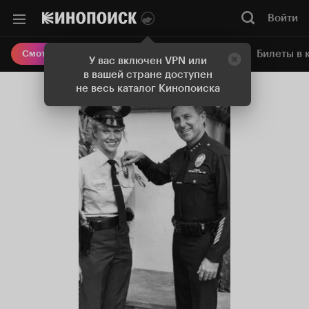
Войти
Онлайн-кинотеатр
Билеты в 
Смотреть кино
У вас включен VPN или
в вашей стране доступен
не весь каталог Кинопоиска