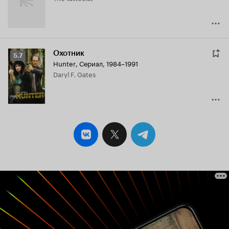
Охотник
Рейтинг
5.7
Hunter
,
Сериал, 1984–1991
Кинопоиска
Daryl F. Gates
5.7