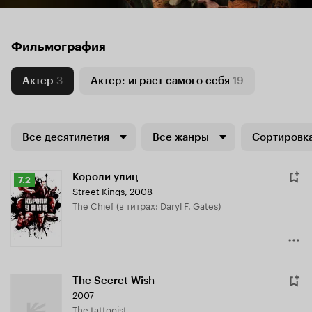
Фильмография
Актер
3
Актер: играет самого себя
19
Все десятилетия
Все жанры
Сортировка
Короли улиц
Рейтинг
7.2
Street Kings
,
2008
Кинопоиска
The Chief (в титрах: Daryl F. Gates)
7.2
The Secret Wish
2007
The tattooist