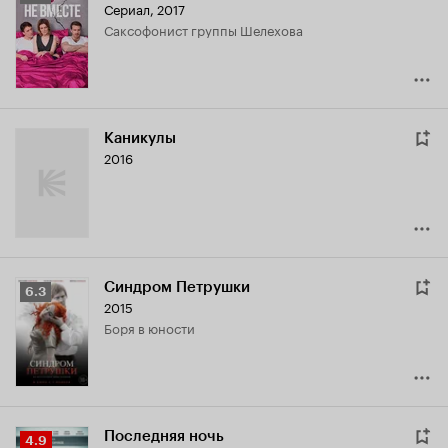
Сериал, 2017
Кинопоиска
саксофонист группы Шелехова
6.8
Каникулы
2016
Синдром Петрушки
Рейтинг
6.3
2015
Кинопоиска
Боря в юности
6.3
Последняя ночь
Рейтинг
4.9