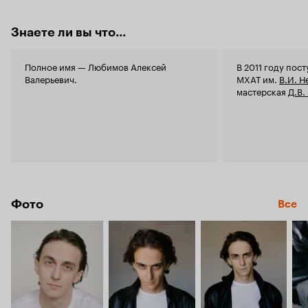
Знаете ли вы что...
Полное имя — Любимов Алексей
В 2011 году пос
Валерьевич.
МХАТ им.
В.И. 
мастерская
Д.В.
Фото
Все