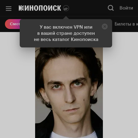
Войти
Онлайн-кинотеатр
Билеты в 
Смотреть кино
У вас включен VPN или
в вашей стране доступен
не весь каталог Кинопоиска