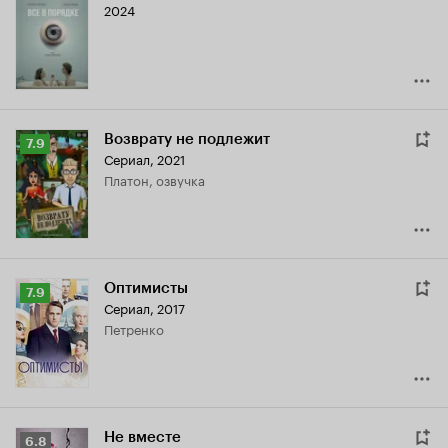
2024
Возврату не подлежит
Рейтинг
7.9
Сериал, 2021
Кинопоиска
Платон, озвучка
7.9
Оптимисты
Рейтинг
7.9
Сериал, 2017
Кинопоиска
Петренко
7.9
Не вместе
Рейтинг
6.8