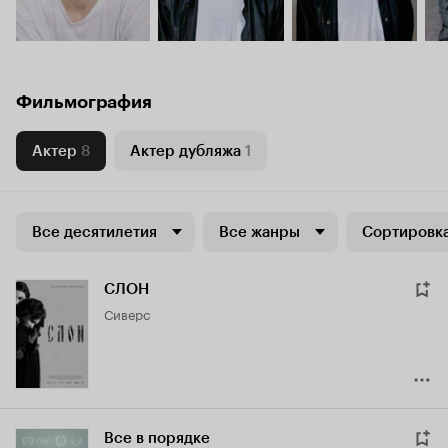
Фильмография
Актер
8
Актер дубляжа
1
Все десятилетия
Все жанры
Сортировка
СЛОН
Сиверс
Все в порядке