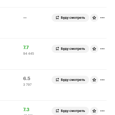
—
Буду смотреть
Рейтинг
94
7.7
Буду смотреть
94 445
Кинопоиска
445
7.7
оценок
Рейтинг
3
6.5
Буду смотреть
3 797
Кинопоиска
797
6.5
оценок
Рейтинг
45
7.3
Буду смотреть