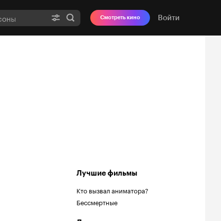
Войти
Смотреть кино
Лучшие фильмы
Кто вызвал аниматора?
Бессмертные