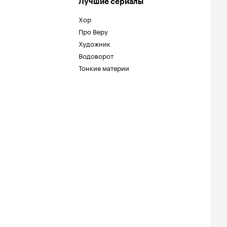
Лучшие сериалы
Хор
Про Веру
Художник
Водоворот
Тонкие материи