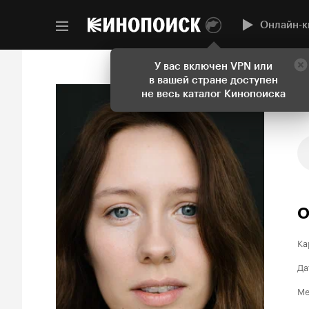
Онлайн-к
У вас включен VPN или
в вашей стране доступен
не весь каталог Кинопоиска
О
Ка
Да
Ме