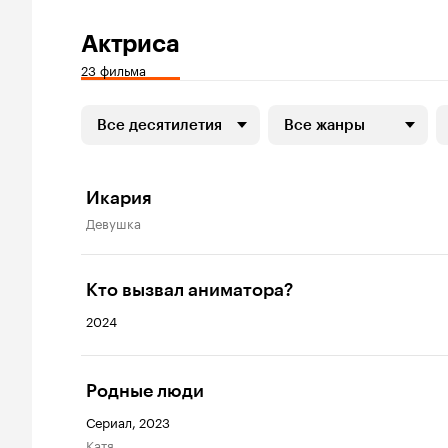
Актриса
23 фильма
Все десятилетия
Все жанры
Икария
девушка
Кто вызвал аниматора?
2024
Родные люди
Сериал, 2023
Катя