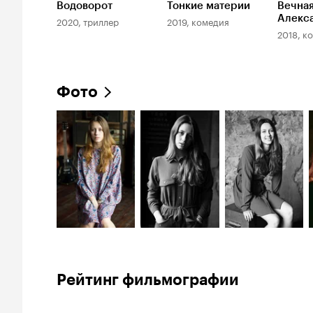
Водоворот
Тонкие материи
Вечная
Алекс
2020, триллер
2019, комедия
Христ
2018, к
Фото
Рейтинг фильмографии