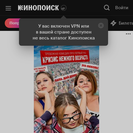
Войти
Онлайн-кинотеатр
Билет
Попробовать Плюс
У вас включен VPN или
в вашей стране доступен
не весь каталог Кинопоиска