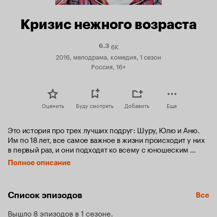
Кризис нежного возраста
6K
Рейтинг
6.3
Кинопоиска
2016, мелодрама, комедия, 1 сезон
6.3
Россия, 16+
Оценить
Буду смотреть
Добавить
Еще
Это история про трех лучших подруг: Шуру, Юлю и Аню. 
Им по 18 лет, все самое важное в жизни происходит у них 
в первый раз, и они подходят ко всему с юношеским 
рвением и максимализмом. Шура Ермакова влюбляется в 
Полное описание
преподавателя и в тот же день узнает, что в ее семью 
вернулась мама, которая бросила ее в детстве. Юля 
Кузьмина никак не может разорвать отношения со своим 
Список эпизодов
Все
парнем-полицейским, который ей постоянно изменяет, а 
Аня Силкина, используя связи своего папы-продюсера, 
Вышло 8 эпизодов в 1 сезоне
раз в неделю придумывает себе новую карьеру.