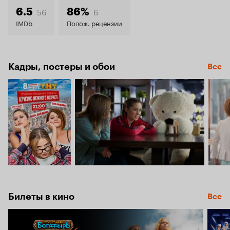
6.3
56
6
6.5
86%
IMDb
Полож. рецензии
Кадры, постеры и обои
Все
Билеты в кино
Все