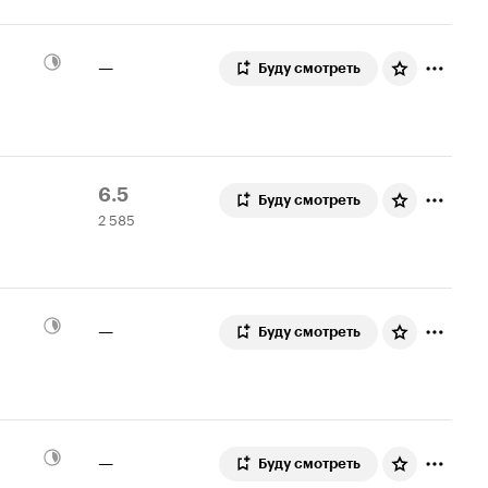
—
Буду смотреть
Рейтинг
2
6.5
Буду смотреть
2 585
Кинопоиска
585
6.5
оценок
—
Буду смотреть
—
Буду смотреть