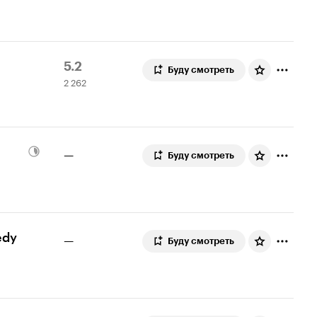
Рейтинг
2
5.2
Буду смотреть
2 262
Кинопоиска
262
5.2
оценки
—
Буду смотреть
edy
—
Буду смотреть