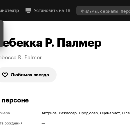
инотеатр
Установить на ТВ
Ребекка Р. Палмер
ebecca R. Palmer
Любимая звезда
 персоне
рьера
Актриса
,
Режиссер
,
Продюсер
,
Сценарист
,
Опе
та рождения
—