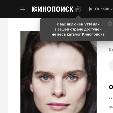
Онлайн-к
У вас включен VPN или
в вашей стране доступен
не весь каталог Кинопоиска
R
О
Ка
Да