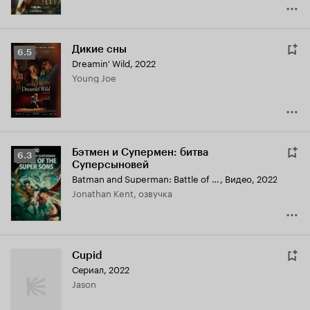
Дикие сны
Рейтинг
6.5
Dreamin' Wild
,
2022
Кинопоиска
Young Joe
6.5
Бэтмен и Супермен: битва
Рейтинг
6.3
Суперсыновей
Кинопоиска
Batman and Superman: Battle of the Super Sons
,
Видео, 2022
6.3
Jonathan Kent, озвучка
Cupid
Сериал, 2022
Jason