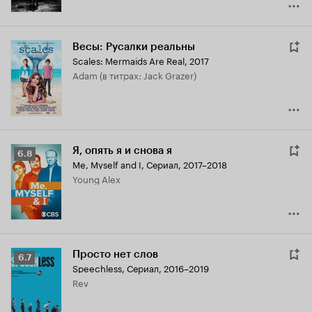
Весы: Русалки реальны
Scales: Mermaids Are Real
,
2017
Adam (в титрах: Jack Grazer)
Я, опять я и снова я
Рейтинг
6.8
Me, Myself and I
,
Сериал, 2017–2018
Кинопоиска
Young Alex
6.8
Просто нет слов
Рейтинг
6.7
Speechless
,
Сериал, 2016–2019
Кинопоиска
Rev
6.7