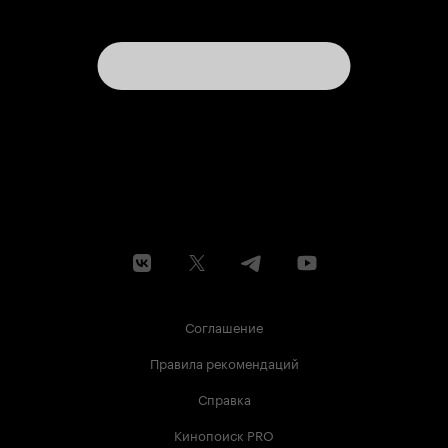
Соглашение
Правила рекомендаций
Справка
Кинопоиск PRO