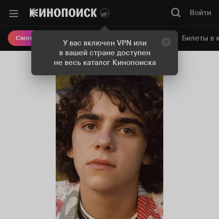
Войти
Онлайн-кинотеатр
Билеты в 
Смотреть кино
У вас включен VPN или
в вашей стране доступен
не весь каталог Кинопоиска