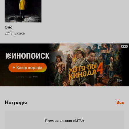
Оно
2017, ужасы
Награды
Все
Премия канала «MTV»