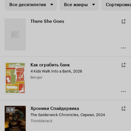
Все десятилетия
Все жанры
Сортировка
There She Goes
Как ограбить банк
4 Kids Walk Into a Bank
,
2026
Berger
Хроники Спайдервика
Рейтинг
5.9
The Spiderwick Chronicles
,
Сериал, 2024
Кинопоиска
Thimbletack
5.9