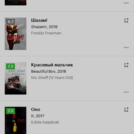
Шазам!
Рейтинг
6.7
Shazam!
,
2019
Кинопоиска
Freddy Freeman
6.7
Красивый мальчик
Рейтинг
7.3
Beautiful Boy
,
2018
Кинопоиска
Nic Sheff (12 Years Old)
7.3
Оно
Рейтинг
7.3
It
,
2017
Кинопоиска
Eddie Kaspbrak
7.3