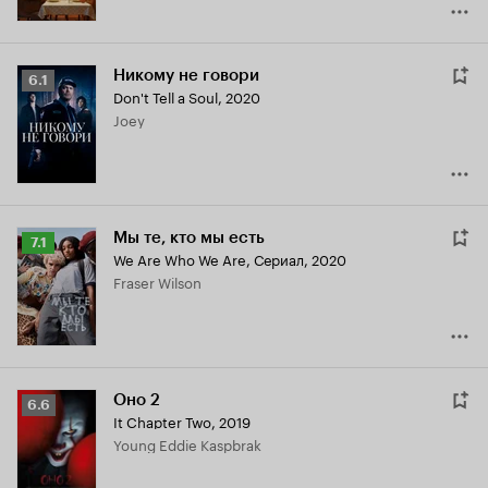
Никому не говори
Рейтинг
6.1
Don't Tell a Soul
,
2020
Кинопоиска
Joey
6.1
Мы те, кто мы есть
Рейтинг
7.1
We Are Who We Are
,
Сериал, 2020
Кинопоиска
Fraser Wilson
7.1
Оно 2
Рейтинг
6.6
It Chapter Two
,
2019
Кинопоиска
Young Eddie Kaspbrak
6.6