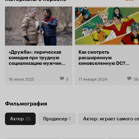
«Дружба»: лирическая
Как смотреть
комедия про трудную
расширенную
социализацию мужчин
киновселенную DC?
среднего возраста
Путеводитель по
экранизациям комиксов о
16 июня 2025
5
17 января 2024
38
Бэтмене, Супермене и их
коллегах
Фильмография
Актер
25
Продюсер
1
Актер: играет самого с