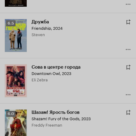
Дружба
Рейтинг
6.5
Friendship
,
2024
Кинопоиска
Steven
6.5
Сова в центре города
Downtown Owl
,
2023
Eli Zebra
Шазам! Ярость богов
Рейтинг
6.0
Shazam! Fury of the Gods
,
2023
Кинопоиска
Freddy Freeman
6.0