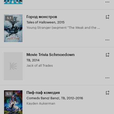
Город монстров
Рейтинг
5.1
Tales of Halloween
,
2015
Кинопоиска
Young Stranger (segment "The Weak and the Wicked")
5.1
Movie Trivia Schmoedown
ТВ, 2014
Jack of all Trades
Пиф-паф комедия
Рейтинг
5.5
Comedy Bang! Bang!
,
ТВ, 2012–2016
Кинопоиска
Kayden Aukerman
5.5