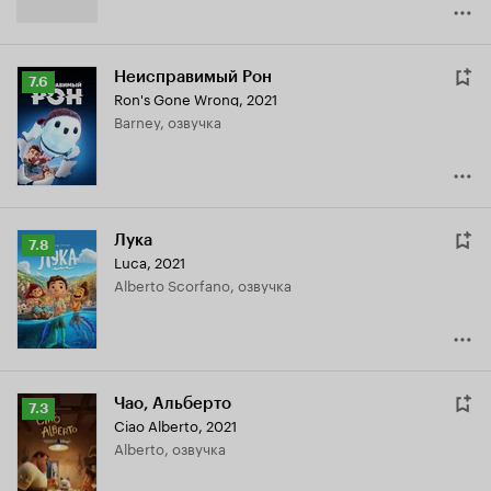
Неисправимый Рон
Рейтинг
7.6
Ron's Gone Wrong
,
2021
Кинопоиска
Barney, озвучка
7.6
Лука
Рейтинг
7.8
Luca
,
2021
Кинопоиска
Alberto Scorfano, озвучка
7.8
Чао, Альберто
Рейтинг
7.3
Ciao Alberto
,
2021
Кинопоиска
Alberto, озвучка
7.3