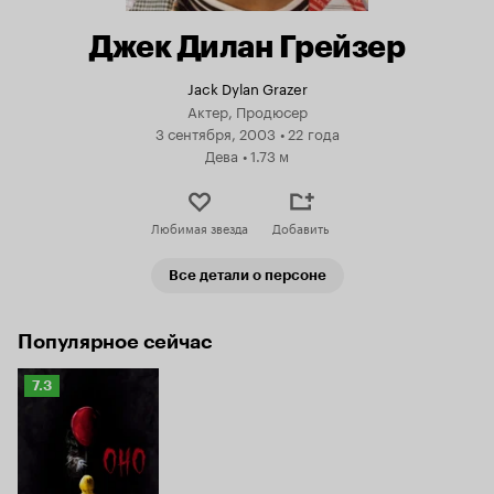
Джек Дилан Грейзер
Jack Dylan Grazer
Актер, Продюсер
3 сентября, 2003
•
22 года
Дева
•
1.73 м
Любимая звезда
Добавить
Все детали о персоне
Популярное сейчас
Рейтинг
7.3
Кинопоиска
7.3