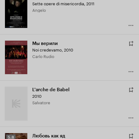
Sette opere di misericordia
,
2011
Angelo
Мы верили
Noi credevamo
,
2010
Carlo Rudio
L'arche de Babel
2010
Salvatore
Любовь как яд
Рейтинг
5.8