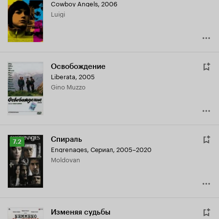
Cowboy Angels
,
2006
Luigi
Освобождение
Liberata
,
2005
Gino Muzzo
Спираль
Рейтинг
7.2
Engrenages
,
Сериал, 2005–2020
Кинопоиска
Moldovan
7.2
Изменяя судьбы