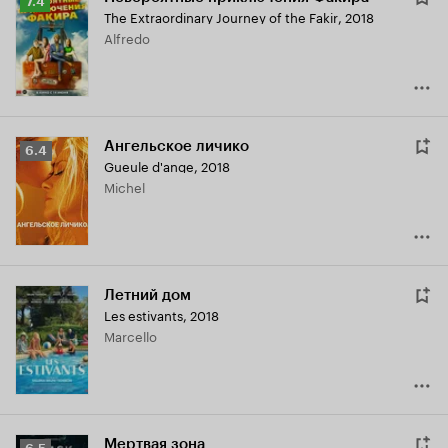
Рейтинг
7.4
The Extraordinary Journey of the Fakir
,
2018
Кинопоиска
Alfredo
7.4
Ангельское личико
Рейтинг
6.4
Gueule d'ange
,
2018
Кинопоиска
Michel
6.4
Летний дом
Les estivants
,
2018
Marcello
Мертвая зона
Рейтинг