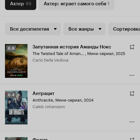
Актер
48
Актер: играет самого себя
1
Все десятилетия
Все жанры
Сортировка
Запутанная история Аманды Нокс
Рейтинг
6.8
The Twisted Tale of Amanda Knox
,
Мини-сериал, 2025
Кинопоиска
Carlo Della Vedova
6.8
Антрацит
Рейтинг
6.4
Anthracite
,
Мини-сериал, 2024
Кинопоиска
Caleb Johansson
6.4