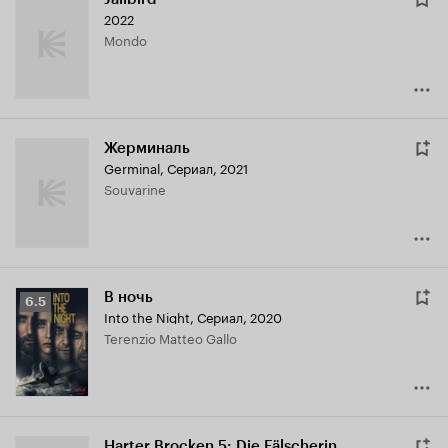
2022
Mondo
Жерминаль
Germinal
,
Сериал, 2021
Souvarine
В ночь
Рейтинг
6.5
Into the Night
,
Сериал, 2020
Кинопоиска
Terenzio Matteo Gallo
6.5
Harter Brocken 5: Die Fälscherin