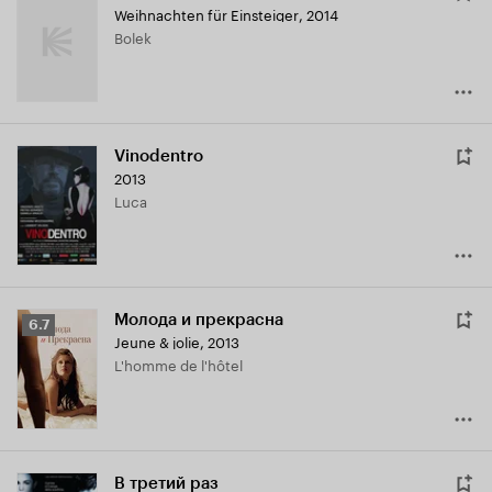
Weihnachten für Einsteiger
,
2014
Bolek
Vinodentro
2013
Luca
Молода и прекрасна
Рейтинг
6.7
Jeune & jolie
,
2013
Кинопоиска
L'homme de l'hôtel
6.7
В третий раз