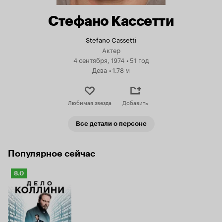
Стефано Кассетти
Stefano Cassetti
Актер
4 сентября, 1974
•
51 год
Дева
•
1.78 м
Любимая звезда
Добавить
Все детали о персоне
Популярное сейчас
Рейтинг
8.0
Кинопоиска
8.0