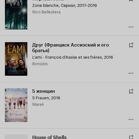
6.5
Zone blanche
,
Сериал, 2017–2019
Кинопоиска
Rico Bellestera
6.5
Друг (Франциск Ассизский и его
братья)
L'ami - François d'Assise et ses frères
,
2016
Bonizzio
5 женщин
5 Frauen
,
2016
Marek
House of Shells