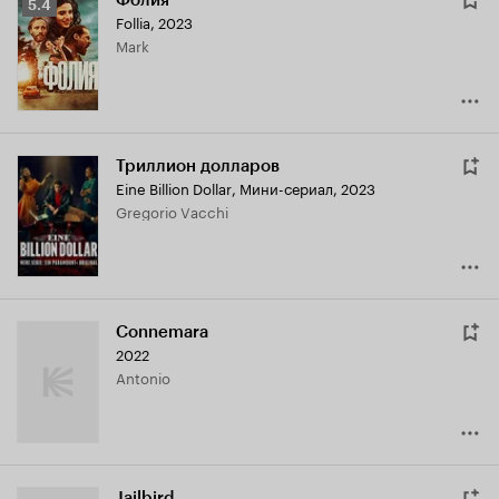
Фолия
Рейтинг
5.4
Follia
,
2023
Кинопоиска
Mark
5.4
Триллион долларов
Eine Billion Dollar
,
Мини-сериал, 2023
Gregorio Vacchi
Connemara
2022
Antonio
Jailbird