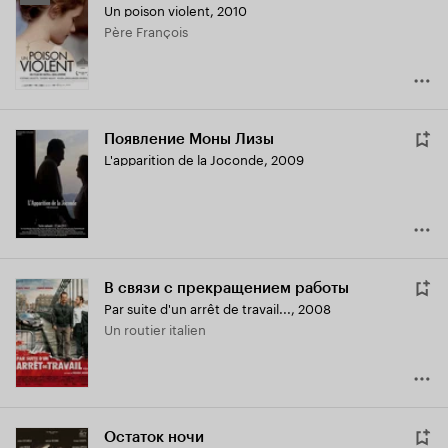
Un poison violent
,
2010
Кинопоиска
Père François
5.8
Появление Моны Лизы
L'apparition de la Joconde
,
2009
В связи с прекращением работы
Par suite d'un arrêt de travail...
,
2008
Un routier italien
Остаток ночи