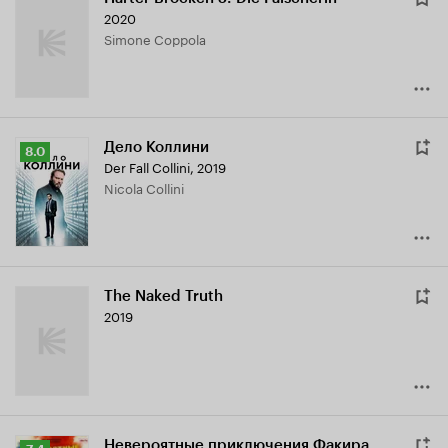
2020
Simone Coppola
Дело Коллини
Рейтинг
8.0
Der Fall Collini
,
2019
Кинопоиска
Nicola Collini
8.0
The Naked Truth
2019
Невероятные приключения Факира