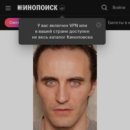
Войти
Онлайн-кинотеатр
Билеты в 
Смотреть кино
У вас включен VPN или
в вашей стране доступен
не весь каталог Кинопоиска