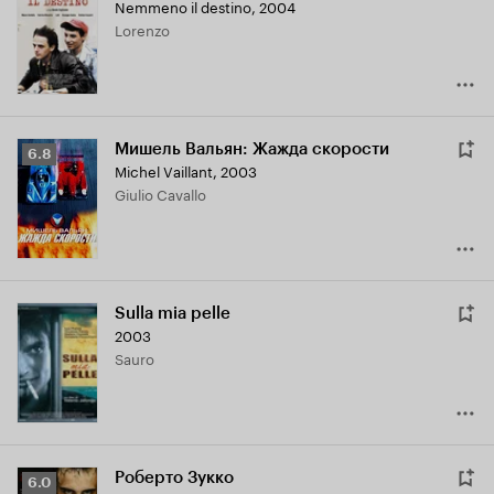
Nemmeno il destino
,
2004
Lorenzo
Мишель Вальян: Жажда скорости
Рейтинг
6.8
Michel Vaillant
,
2003
Кинопоиска
Giulio Cavallo
6.8
Sulla mia pelle
2003
Sauro
Роберто Зукко
Рейтинг
6.0