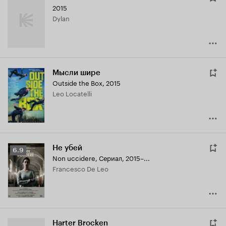
2015
Dylan
Мысли шире
Outside the Box
,
2015
Leo Locatelli
Не убей
Рейтинг
6.9
Non uccidere
,
Сериал, 2015–...
Кинопоиска
Francesco De Leo
6.9
Harter Brocken