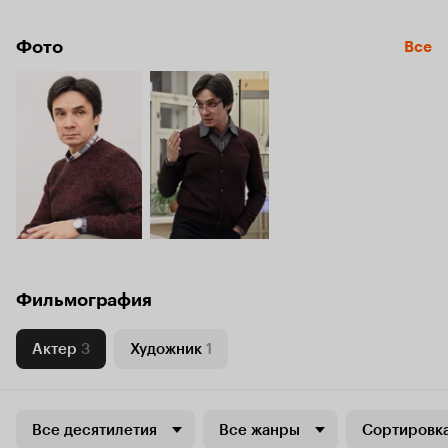
Фото
Все
Фильмография
Актер
3
Художник
1
Все десятилетия
Все жанры
Сортировка