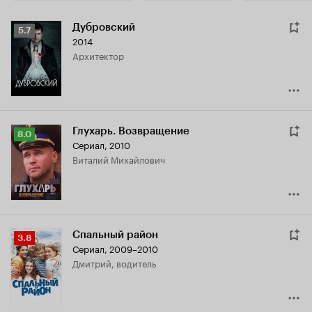
Дубровский
Рейтинг
5.7
2014
Кинопоиска
архитектор
5.7
Глухарь. Возвращение
Рейтинг
8.0
Сериал, 2010
Кинопоиска
Виталий Михайлович
8.0
Спальный район
Рейтинг
3.8
Сериал, 2009–2010
Кинопоиска
Дмитрий, водитель
3.8