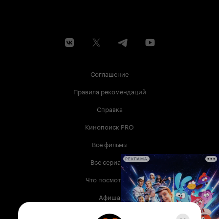
Соглашение
Правила рекомендаций
Справка
Кинопоиск PRO
Все фильмы
Все сериалы
РЕКЛАМА
Что посмотреть
Афиша
Музыка