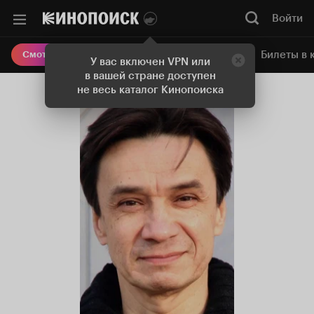
Войти
Онлайн-кинотеатр
Билеты в 
Смотреть кино
У вас включен VPN или
в вашей стране доступен
не весь каталог Кинопоиска