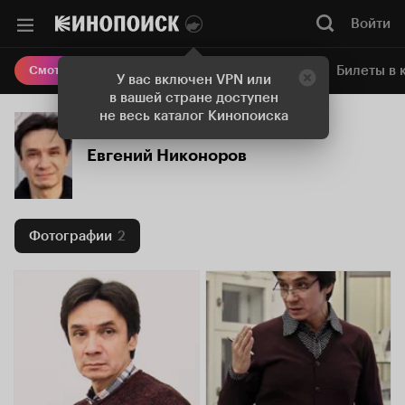
Войти
Онлайн-кинотеатр
Билеты в 
Смотреть кино
У вас включен VPN или
в вашей стране доступен
не весь каталог Кинопоиска
Евгений Никоноров
Фотографии
2