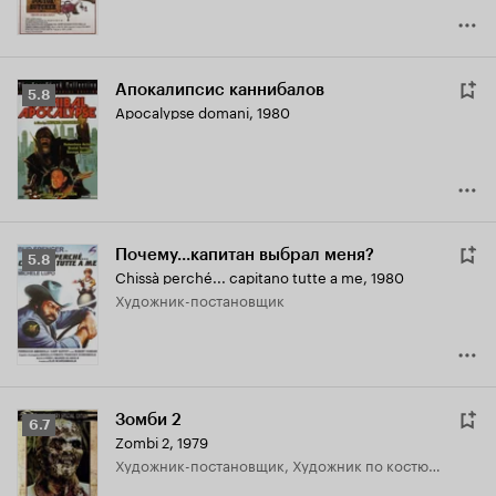
Апокалипсис каннибалов
Рейтинг
5.8
Apocalypse domani
,
1980
Кинопоиска
5.8
Почему...капитан выбрал меня?
Рейтинг
5.8
Chissà perché... capitano tutte a me
,
1980
Кинопоиска
Художник-постановщик
5.8
Зомби 2
Рейтинг
6.7
Zombi 2
,
1979
Кинопоиска
Художник-постановщик, Художник по костюмам
6.7