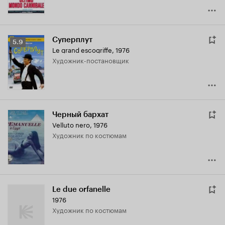
Суперплут
Рейтинг
5.9
Le grand escogriffe
,
1976
Кинопоиска
Художник-постановщик
5.9
Черный бархат
Velluto nero
,
1976
Художник по костюмам
Le due orfanelle
1976
Художник по костюмам