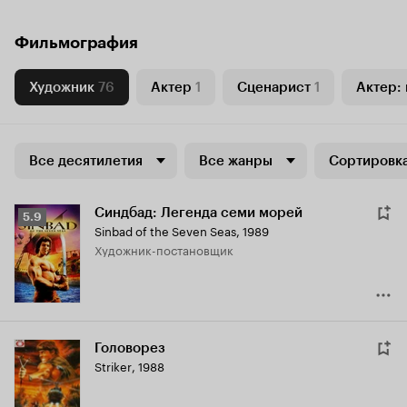
Фильмография
Художник
76
Актер
1
Сценарист
1
Актер: 
Все десятилетия
Все жанры
Сортировка
Синдбад: Легенда семи морей
Рейтинг
5.9
Sinbad of the Seven Seas
,
1989
Кинопоиска
Художник-постановщик
5.9
Головорез
Striker
,
1988