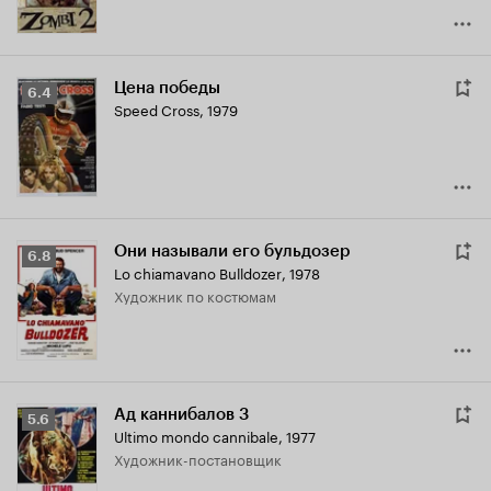
Цена победы
Рейтинг
6.4
Speed Cross
,
1979
Кинопоиска
6.4
Они называли его бульдозер
Рейтинг
6.8
Lo chiamavano Bulldozer
,
1978
Кинопоиска
Художник по костюмам
6.8
Ад каннибалов 3
Рейтинг
5.6
Ultimo mondo cannibale
,
1977
Кинопоиска
Художник-постановщик
5.6