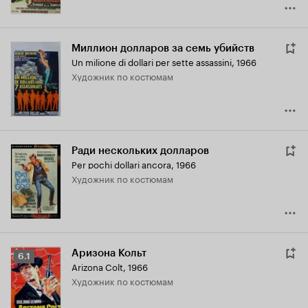
Миллион долларов за семь убийств
Un milione di dollari per sette assassini
,
1966
Художник по костюмам
Ради нескольких долларов
Per pochi dollari ancora
,
1966
Художник по костюмам
Аризона Кольт
Рейтинг
6.1
Arizona Colt
,
1966
Кинопоиска
Художник по костюмам
6.1