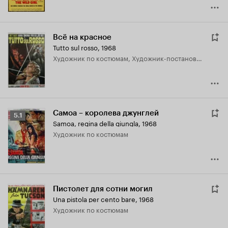
Всё на красное
Tutto sul rosso
,
1968
Художник по костюмам, Художник-постановщик
Самоа – королева джунглей
Рейтинг
5.1
Samoa, regina della giungla
,
1968
Кинопоиска
Художник по костюмам
5.1
Пистолет для сотни могил
Una pistola per cento bare
,
1968
Художник по костюмам