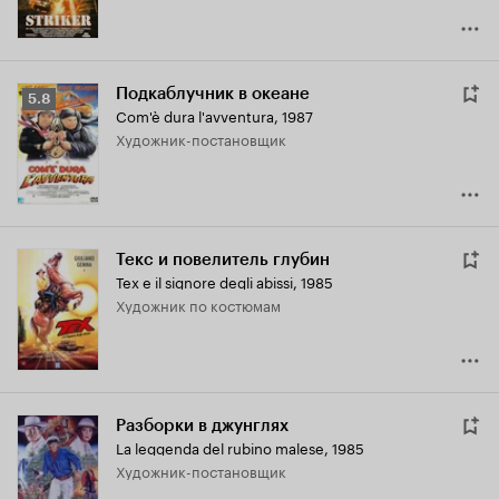
Подкаблучник в океане
Рейтинг
5.8
Com'è dura l'avventura
,
1987
Кинопоиска
Художник-постановщик
5.8
Текс и повелитель глубин
Tex e il signore degli abissi
,
1985
Художник по костюмам
Разборки в джунглях
La leggenda del rubino malese
,
1985
Художник-постановщик