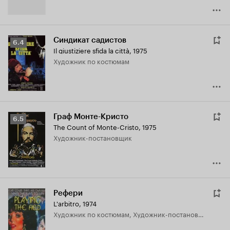
Синдикат садистов
Рейтинг
6.4
Il giustiziere sfida la città
,
1975
Кинопоиска
Художник по костюмам
6.4
Граф Монте-Кристо
Рейтинг
6.5
The Count of Monte-Cristo
,
1975
Кинопоиска
Художник-постановщик
6.5
Рефери
L'arbitro
,
1974
Художник по костюмам, Художник-постановщик