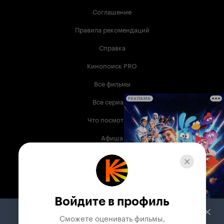
Соглашение
Правила рекомендаций
Справка
Кинопоиск PRO
Все фильмы
Все сериалы
РЕКЛАМА
Что посмотреть
Афиша
Музыка
Телепрограмма
Книги
Войдите в профиль
Служба поддержки
Сможете оценивать фильмы,
