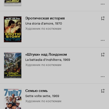
Эротическая история
Una storia d'amore
,
1970
Художник по костюмам
«Штуки» над Лондоном
Рейтинг
5.3
La battaglia d'Inghilterra
,
1969
Кинопоиска
Художник по костюмам
5.3
Семью семь
Sette volte sette
,
1969
Художник по костюмам