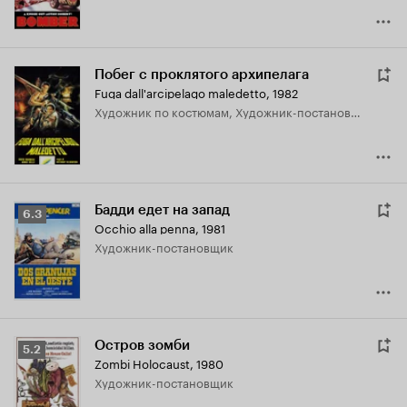
Побег с проклятого архипелага
Fuga dall'arcipelago maledetto
,
1982
Художник по костюмам, Художник-постановщик
Бадди едет на запад
Рейтинг
6.3
Occhio alla penna
,
1981
Кинопоиска
Художник-постановщик
6.3
Остров зомби
Рейтинг
5.2
Zombi Holocaust
,
1980
Кинопоиска
Художник-постановщик
5.2