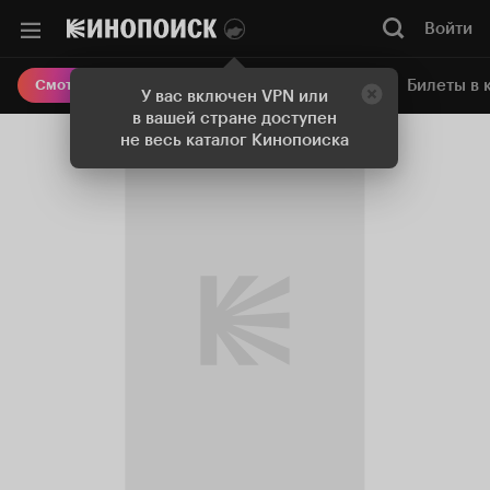
Войти
Онлайн-кинотеатр
Билеты в 
Смотреть кино
У вас включен VPN или
в вашей стране доступен
не весь каталог Кинопоиска