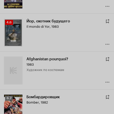
Йор, охотник будущего
Рейтинг
4.6
Il mondo di Yor
,
1983
Кинопоиска
4.6
Afghanistan pourquoi?
1983
Художник по костюмам
Бомбардировщик
Рейтинг
6.7
Bomber
,
1982
Кинопоиска
6.7