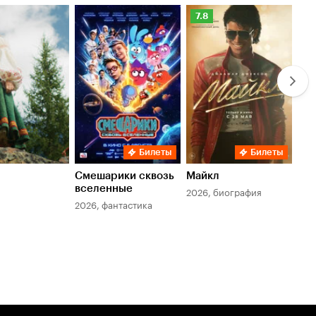
Рейтинг
Ре
7.8
6.
Кинопоиска
Ки
7.8
6.
Билеты
Билеты
Смешарики сквозь
Майкл
Зл
вселенные
мер
2026, биография
2026, фантастика
202