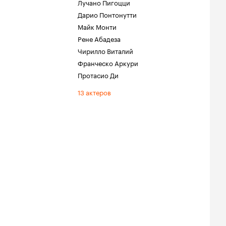
Лучано Пигоцци
Дарио Понтонутти
Майк Монти
Рене Абадеза
Чирилло Виталий
Франческо Аркури
Протасио Ди
13 актеров