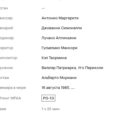
оган
—
жиссер
Антонио Маргерити
енарий
Джованни Симонелли
одюсер
Лучано Аппиньяни
ератор
Гульельмо Манкори
мпозитор
Кэл Таормина
дожник
Вальтер Патриарка
,
Уго Периколи
нтаж
Альберто Мориани
емьера в мире
16 августа 1985
,
...
йтинг MPAA
PG-13
емя
1 ч 35 мин