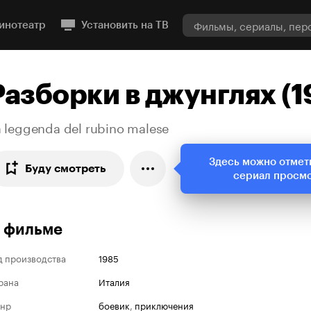
инотеатр
Установить на ТВ
Разборки в джунглях (1
a leggenda del rubino malese
Здесь можно отмет
Буду смотреть
сериал просм
 фильме
д производства
1985
рана
Италия
нр
боевик
,
приключения