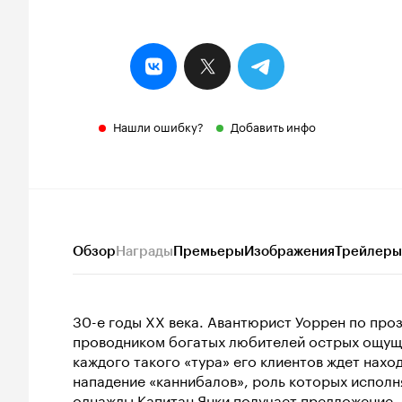
Нашли ошибку?
Добавить инфо
Обзор
Награды
Премьеры
Изображения
Трейлеры
30-е годы XX века. Авантюрист Уоррен по про
проводником богатых любителей острых ощуще
каждого такого «тура» его клиентов ждет нахо
нападение «каннибалов», роль которых исполн
однажды Капитан Янки получает предложение, 