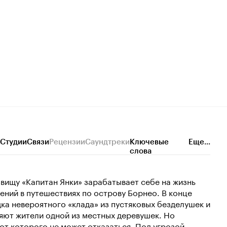
Студии
Связи
Рецензии
Саундтреки
Ключевые
Еще...
слова
звищу «Капитан Янки» зарабатывает себе на жизнь
ний в путешествиях по острову Борнео. В конце
дка невероятного «клада» из пустяковых безделушек и
яют жители одной из местных деревушек. Но
от которого не может отказаться. Под угрозой