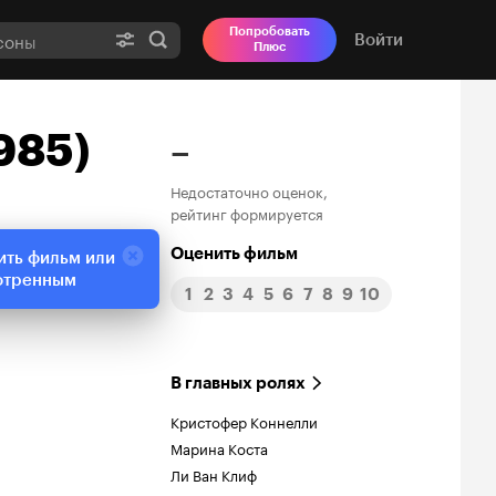
Попробовать
Войти
Плюс
985)
–
Недостаточно оценок,
рейтинг формируется
Оценить фильм
ить фильм или
отренным
1
2
3
4
5
6
7
8
9
10
В главных ролях
Кристофер Коннелли
Марина Коста
Ли Ван Клиф