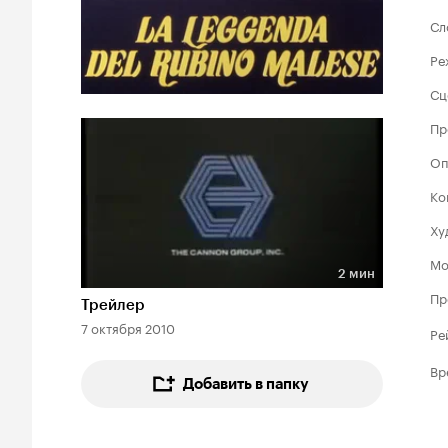
Сл
Ре
Сц
Пр
Оп
Ко
Ху
Мо
2 мин
Длительность 2 мин
Пр
Трейлер
7 октября 2010
Ре
Вр
Добавить в папку