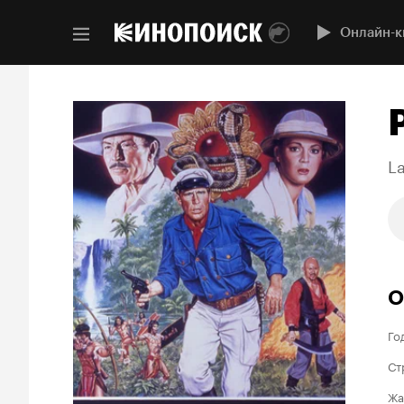
Онлайн-к
L
О
Го
Ст
Жа