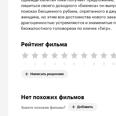
лишиться своего доходного «бизнеса» он выну
поисках бесценного рубина, спрятанного в дж
женщина, но этим все достоинства нового зака
драгоценностью устремляются и знаменитые п
безжалостного головореза по кличке «Тигр».
Рейтинг фильма
1
2
3
4
5
6
7
8
9
10
Написать рецензию
Нет похожих фильмов
Знаете похожие фильмы?
Добавить