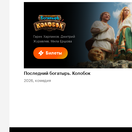
Гарик Харламов, Дмитрий
Журавлев, Мила Ершова
Билеты
Последний богатырь. Колобок
2026, комедия