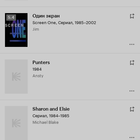
Один экран
Рейтинг
5.4
Screen One
,
Сериал, 1985–2002
Кинопоиска
Jim
5.4
Punters
1984
Ansty
Sharon and Elsie
Сериал, 1984–1985
Michael Blake