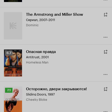
The Armstrong and Miller Show
Сериал, 2007–2011
Dominic
Опасная правда
Рейтинг
6.7
Antitrust
,
2001
Кинопоиска
Homeless Man
6.7
Осторожно, двери закрываются!
Рейтинг
7.1
Sliding Doors
,
1997
Кинопоиска
Cheeky Bloke
7.1