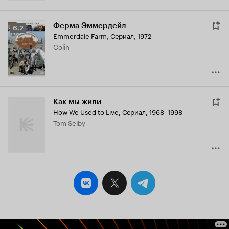
Ферма Эммердейл
Рейтинг
6.2
Emmerdale Farm
,
Сериал, 1972
Кинопоиска
Colin
6.2
Как мы жили
How We Used to Live
,
Сериал, 1968–1998
Tom Selby