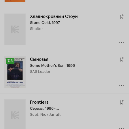
Хладнокровный Стоун
Stone Cold
,
1997
Shelter
Сыновья
Рейтинг
7.3
Some Mother's Son
,
1996
Кинопоиска
SAS Leader
7.3
Frontiers
Сериал, 1996–...
Supt. Nick Jarratt