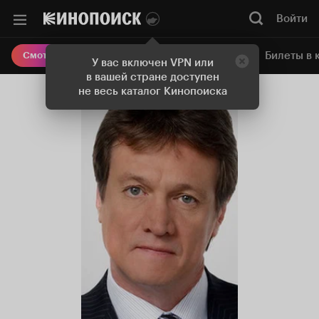
Войти
Онлайн-кинотеатр
Билеты в 
Смотреть кино
У вас включен VPN или
в вашей стране доступен
не весь каталог Кинопоиска