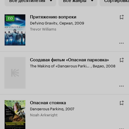
Все десятилетия
Все жанры
Сортировка
Притяжению вопреки
Рейтинг
7.0
Defying Gravity
,
Сериал, 2009
Кинопоиска
Trevor Williams
7.0
Создавая фильм «Опасная парковка»
The Making of «Dangerous Parking»
,
Видео, 2008
Опасная стоянка
Dangerous Parking
,
2007
Noah Arkwright