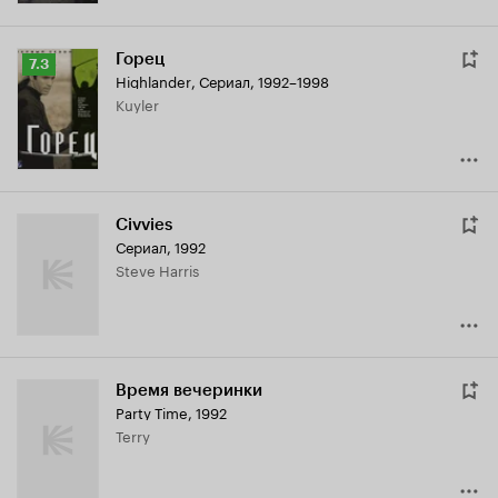
Горец
Рейтинг
7.3
Highlander
,
Сериал, 1992–1998
Кинопоиска
Kuyler
7.3
Civvies
Сериал, 1992
Steve Harris
Время вечеринки
Party Time
,
1992
Terry