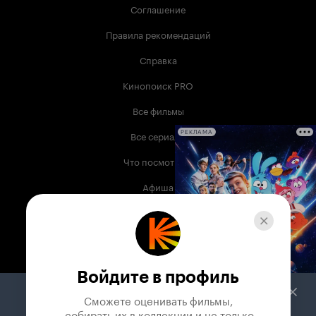
Соглашение
Правила рекомендаций
Справка
Кинопоиск PRO
Все фильмы
Все сериалы
РЕКЛАМА
Что посмотреть
Афиша
Музыка
Телепрограмма
Книги
Войдите в профиль
Служба поддержки
Сможете оценивать фильмы,

 собирать их в коллекции и не только