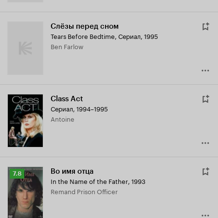
Слёзы перед сном
Tears Before Bedtime
,
Сериал, 1995
Ben Farlow
Class Act
Сериал, 1994–1995
Antoine
Во имя отца
Рейтинг
7.8
In the Name of the Father
,
1993
Кинопоиска
Remand Prison Officer
7.8