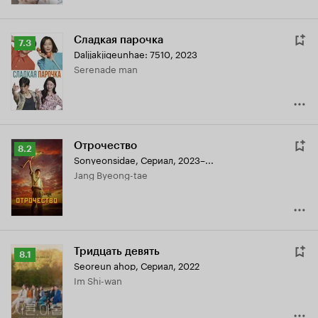
Сладкая парочка
Рейтинг
7.3
Daljjakjigeunhae: 7510
,
2023
Кинопоиска
Serenade man
7.3
Отрочество
Рейтинг
8.2
Sonyeonsidae
,
Сериал, 2023–...
Кинопоиска
Jang Byeong-tae
8.2
Тридцать девять
Рейтинг
8.1
Seoreun ahop
,
Сериал, 2022
Кинопоиска
Im Shi-wan
8.1