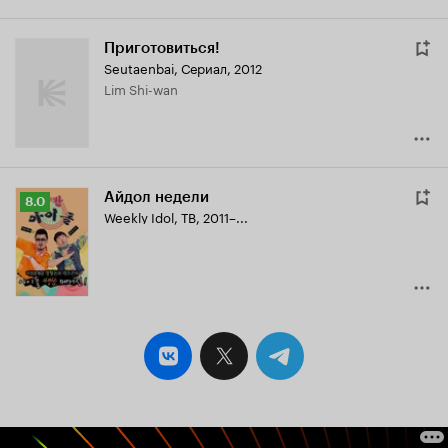
Приготовиться!
Seutaenbai
,
Сериал, 2012
Lim Shi-wan
Айдол недели
Рейтинг
8.0
Weekly Idol
,
ТВ, 2011–...
Кинопоиска
8.0