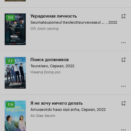
Украденная личность
Рейтинг
7.0
Seumateuponeul tteoleotteuryeosseul ppuninde
,
2022
Кинопоиска
Oh Joon-yeong
7.0
Поиск должников
Рейтинг
7.7
Teureiseo
,
Сериал, 2022
Кинопоиска
Hwang Dong-joo
7.7
Я не хочу ничего делать
Рейтинг
7.9
Amugeotdo hago sipji anha
,
Сериал, 2022
Кинопоиска
An Dae-beom
7.9