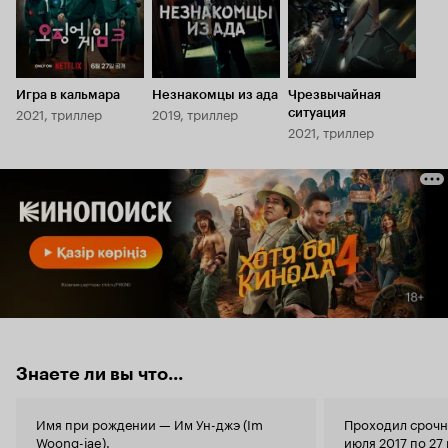
Игра в кальмара
Незнакомцы из ада
Чрезвычайная
2021, триллер
2019, триллер
ситуация
2021, триллер
Знаете ли вы что...
Имя при рождении — Им Ун-джэ (Im
Проходил срочн
Woong-jae).
июля 2017 по 27 