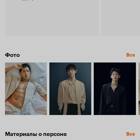
Фото
Все
Материалы о персоне
Все