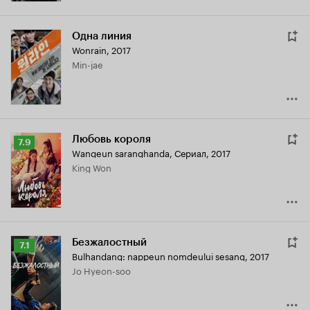
Одна линия
Wonrain
,
2017
Min-jae
Любовь короля
Рейтинг
7.9
Wangeun saranghanda
,
Сериал, 2017
Кинопоиска
King Won
7.9
Безжалостный
Рейтинг
7.1
Bulhandang: nappeun nomdeului sesang
,
2017
Кинопоиска
Jo Hyeon-soo
7.1