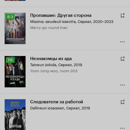
Пропавшие: Другая сторона
Рейтинг
8.3
Missing: geudeuli isseotta
,
Сериал, 2020–2023
Кинопоиска
Merry-go-round man
8.3
Незнакомцы из ада
Рейтинг
7.6
Taineun jiokida
,
Сериал, 2019
Кинопоиска
Yoon Jong-woo, room 303
7.6
Следователи за работой
Dallineun josagwan
,
Сериал, 2019