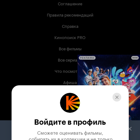
Соглашение
Правила рекомендаций
Справка
Кинопоиск PRO
Все фильмы
Все сериалы
РЕКЛАМА
Что посмотреть
Афиша
Музыка
Телепрограмма
Книги
Войдите в профиль
Служба поддержки
Сможете оценивать фильмы,

 собирать их в коллекции и не только