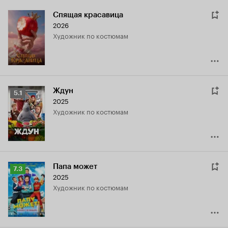
Спящая красавица
2026
Художник по костюмам
Ждун
Рейтинг
5.1
2025
Кинопоиска
Художник по костюмам
5.1
Папа может
Рейтинг
7.3
2025
Кинопоиска
Художник по костюмам
7.3