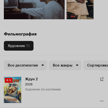
Фильмография
Художник
13
Все десятилетия
Все жанры
Сортировка
Ждун 2
Рейтинг
4.5
2026
Кинопоиска
Художник по костюмам
4.5