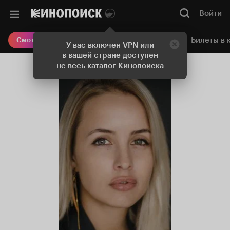
Войти
Онлайн-кинотеатр
Билеты в 
Смотреть кино
У вас включен VPN или
в вашей стране доступен
не весь каталог Кинопоиска