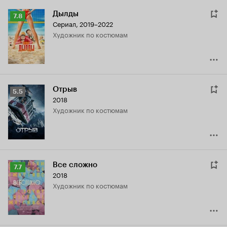
Дылды
Рейтинг
7.8
Сериал, 2019–2022
Кинопоиска
Художник по костюмам
7.8
Отрыв
Рейтинг
5.5
2018
Кинопоиска
Художник по костюмам
5.5
Все сложно
Рейтинг
7.7
2018
Кинопоиска
Художник по костюмам
7.7