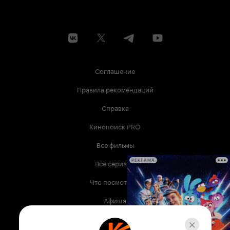
Соглашение
Правила рекомендаций
Справка
Кинопоиск PRO
Все фильмы
Все сериалы
РЕКЛАМА
Что посмотреть
Афиша
Музыка