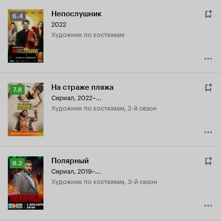
Непослушник
Рейтинг
6.4
2022
Кинопоиска
Художник по костюмам
6.4
На страже пляжа
Рейтинг
7.8
Сериал, 2022–...
Кинопоиска
Художник по костюмам, 2-й сезон
7.8
Полярный
Рейтинг
8.2
Сериал, 2019–...
Кинопоиска
Художник по костюмам, 3-й сезон
8.2