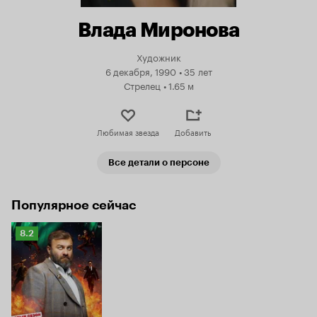
Влада Миронова
Художник
6 декабря, 1990
•
35 лет
Стрелец
•
1.65 м
Любимая звезда
Добавить
Все детали о персоне
Популярное сейчас
Рейтинг
8.2
Кинопоиска
8.2