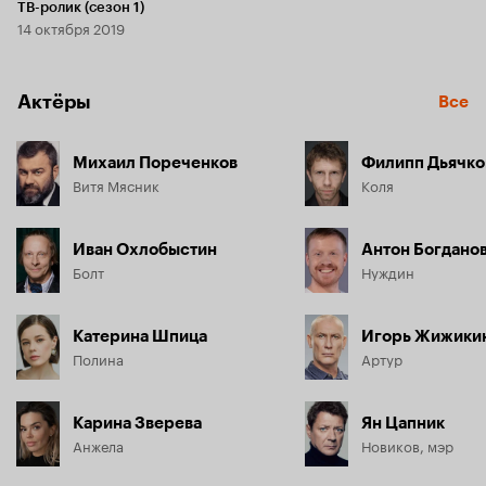
ТВ-ролик (сезон 1)
14 октября 2019
Актёры
Все
Михаил Пореченков
Филипп Дьячко
Витя Мясник
Коля
Иван Охлобыстин
Антон Богдано
Болт
Нуждин
Катерина Шпица
Игорь Жижики
Полина
Артур
Карина Зверева
Ян Цапник
Анжела
Новиков, мэр