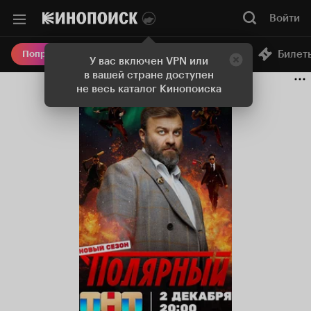
Войти
Онлайн-кинотеатр
Билет
Попробовать Плюс
У вас включен VPN или
в вашей стране доступен
не весь каталог Кинопоиска