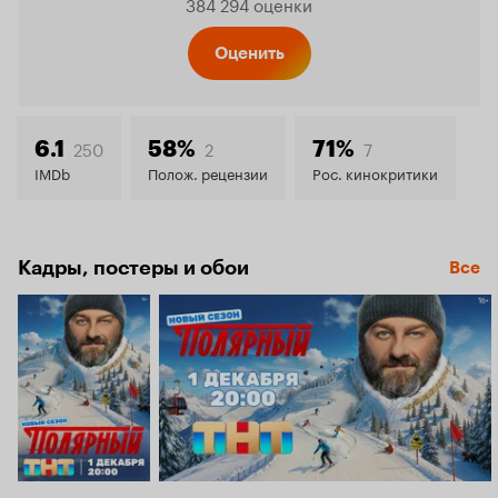
384 294 оценки
Кинопо
Оценить
8.2
250
2
7
6.1
58%
71%
IMDb
Полож. рецензии
Рос. кинокритики
Кадры, постеры и обои
Все