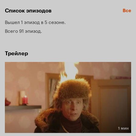
поверит, он бежит и случайно попадает в расположенный 
Список эпизодов
Все
на Севере город Полярный.
Вышел 1 эпизод в 5 сезоне
Всего 91 эпизод
Трейлер
1 мин
Длительность 1 мин