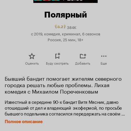
Полярный
384K
Рейтинг
8.2
Кинопоиска
с 2019, комедия, криминал, 6 сезонов
8.2.
Россия, 25 мин, 18+
топ
250
Оценить
Буду смотреть
Добавить
Еще
Бывший бандит помогает жителям северного 
городка решать любые проблемы. Лихая 
комедия с Михаилом Пореченковым
Известный в середине 90-х бандит Витя Мясник, давно 
отошедший от дел и владеющий  экофермой, по просьбе 
бывшего подельника согласился передержать на своём 
офшорном банковском счёте воровской общак. Когда же 
Полное описание
пришло время возвращать деньги, волей обстоятельств 
Витя забыл пароль от счёта. Понимая, что ему никто не 