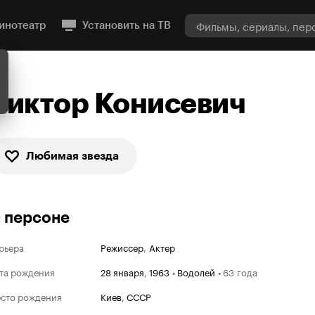
инотеатр
Установить на ТВ
Виктор Конисевич
Любимая звезда
 персоне
рьера
Режиссер
,
Актер
та рождения
28 января
,
1963
•
Водолей
•
63 года
сто рождения
Киев
,
СССР