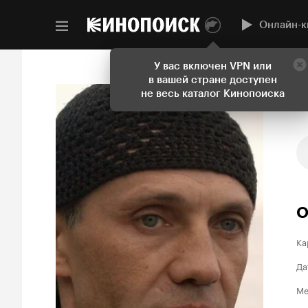
Онлайн-к
У вас включен VPN или
в вашей стране доступен
не весь каталог Кинопоиска
О
Ка
Да
Ме