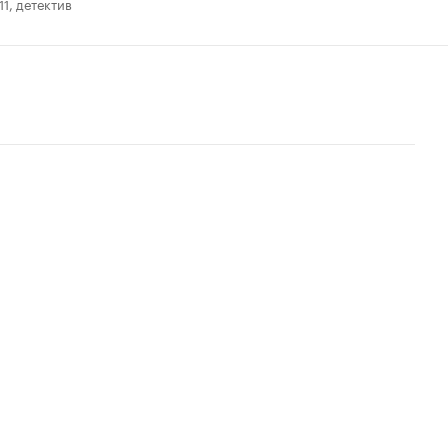
11, детектив