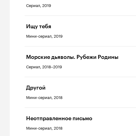
Сериал, 2019
Ищу тебя
Мини-сериал, 2019
Морские дьяволы. Рубежи Родины
Сериал, 2018–2019
Другой
Мини-сериал, 2018
Неотправленное письмо
Мини-сериал, 2018