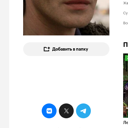
Ж
Су
Вс
П
Добавить в папку
7
Л