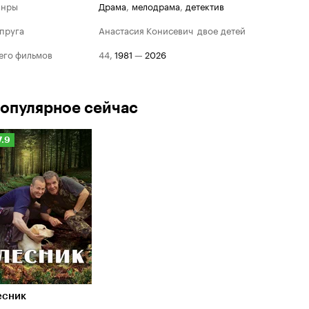
анры
драма
,
мелодрама
,
детектив
пруга
Анастасия Конисевич
двое детей
его фильмов
44
,
1981
—
2026
опулярное сейчас
Рейтинг
7.9
Кинопоиска
.9
есник