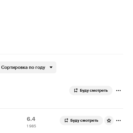
Сортировка по году
Буду смотреть
Рейтинг
1
6.4
Буду смотреть
1 985
Кинопоиска
985