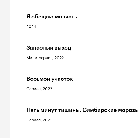
Я обещаю молчать
2024
Запасный выход
Мини-сериал, 2022–...
Восьмой участок
Сериал, 2022–...
Пять минут тишины. Симбирские мороз
Сериал, 2021