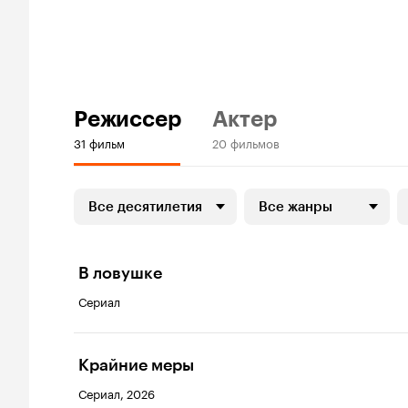
Режиссер
Актер
31 фильм
20 фильмов
Все десятилетия
Все жанры
В ловушке
Сериал
Крайние меры
Сериал, 2026