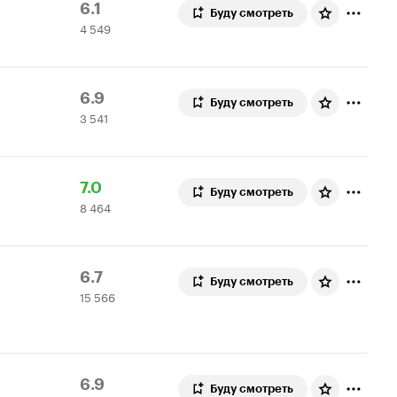
Рейтинг
4
6.1
Буду смотреть
4 549
Кинопоиска
549
6.1
оценок
Рейтинг
3
6.9
Буду смотреть
3 541
Кинопоиска
541
6.9
оценка
Рейтинг
8
7.0
Буду смотреть
8 464
Кинопоиска
464
7.0
оценки
Рейтинг
15
6.7
Буду смотреть
15 566
Кинопоиска
566
6.7
оценок
Рейтинг
7
6.9
Буду смотреть