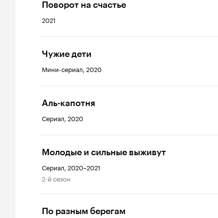
Поворот на счастье
2021
Чужие дети
Мини-сериал, 2020
Аль-капотня
Сериал, 2020
Молодые и сильные выживут
Сериал, 2020–2021
2-й сезон
По разным берегам