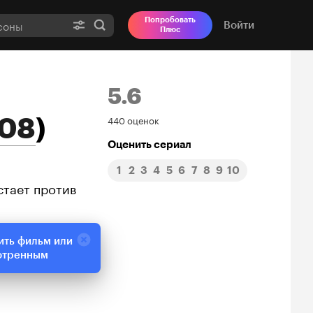
Попробовать
Войти
Плюс
5.6
Рейтинг
08
)
440 оценок
Кинопоиска
Оценить сериал
1
2
3
4
5
6
7
8
9
10
5.6
стает против
ить фильм или
отренным