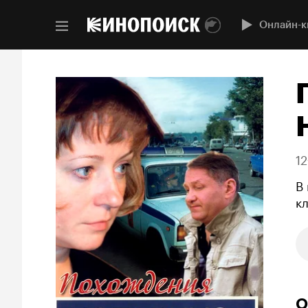
Онлайн-к
12
В
к
О