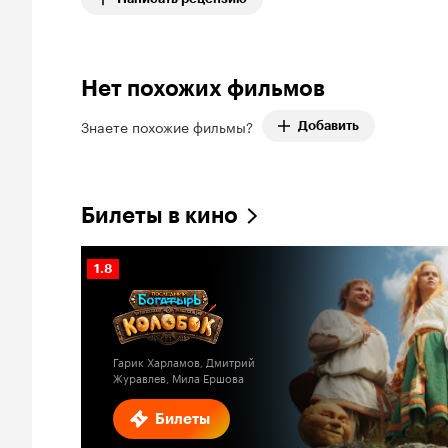
Нет похожих фильмов
Знаете похожие фильмы?
Добавить
Билеты в кино
Рейтинг
1.8
Кинопоиска
1.8
Гарик Харламов, Дмитрий
Журавлев, Мила Ершова
Билеты