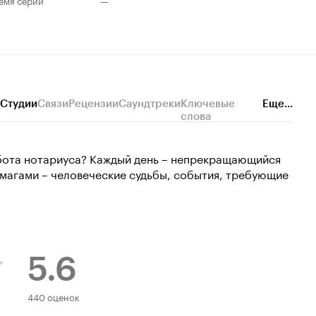
емя серии
—
Студии
Связи
Рецензии
Саундтреки
Ключевые
Еще...
слова
абота нотариуса? Каждый день – непрекращающийся
бумагами – человеческие судьбы, события, требующие
5.6
Рейтинг
440 оценок