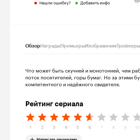
Вр
Нашли ошибку?
Добавить инфо
Обзор
Награды
Премьеры
Изображения
Трейлеры
Что может быть скучней и монотонней, чем р
поток посетителей, горы бумаг. Но за этими 
компетентного и надёжного свидетеля.
Рейтинг сериала
1
2
3
4
5
6
7
8
9
10
Написать рецензию