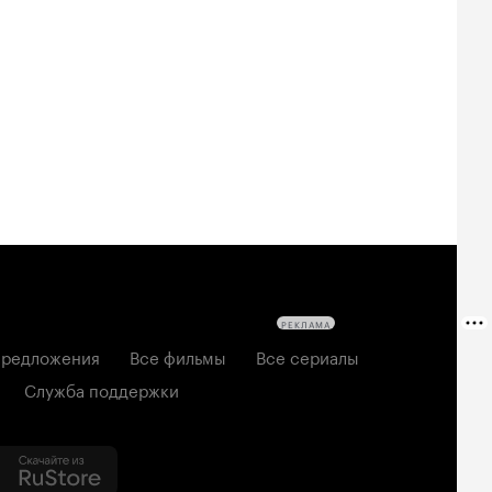
Билеты
Билеты
Билеты
овещие
На деревню
Старый орёл
твецы: Пекло
дедушке 2
2026, семейный
6, ужасы
2026, комедия
РЕКЛАМА
редложения
Все фильмы
Все сериалы
Служба поддержки