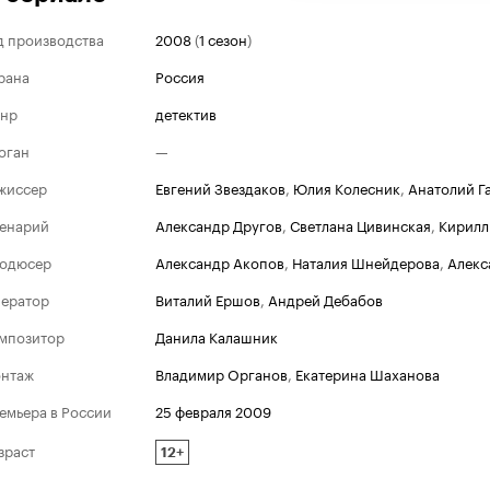
д производства
2008
(
1 сезон
)
рана
Россия
нр
детектив
оган
—
жиссер
Евгений Звездаков
,
Юлия Колесник
,
Анатолий Г
енарий
Александр Другов
,
Светлана Цивинская
,
Кирилл
одюсер
Александр Акопов
,
Наталия Шнейдерова
,
Алекс
ератор
Виталий Ершов
,
Андрей Дебабов
мпозитор
Данила Калашник
нтаж
Владимир Органов
,
Екатерина Шаханова
емьера в России
25 февраля 2009
зраст
12+