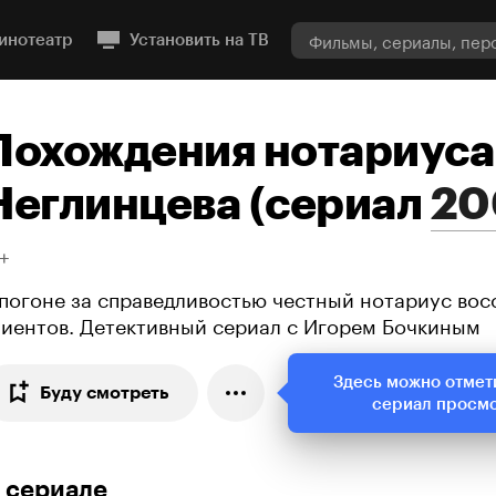
инотеатр
Установить на ТВ
Похождения нотариуса
Неглинцева
(
сериал
20
+
 погоне за справедливостью честный нотариус вос
лиентов. Детективный сериал с Игорем Бочкиным
Здесь можно отмет
Буду смотреть
сериал просм
 сериале