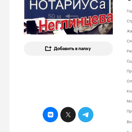
Го
Ст
Жа
Сл
Добавить в папку
Ре
Сц
Пр
Оп
Ко
Мо
Пр
Во