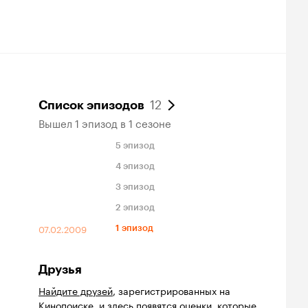
12
Список эпизодов
Вышел 1 эпизод в 1 сезоне
5 эпизод
4 эпизод
3 эпизод
2 эпизод
07.02.2009
1 эпизод
Друзья
Найдите друзей
, зарегистрированных на
Кинопоиске, и здесь появятся оценки, которые