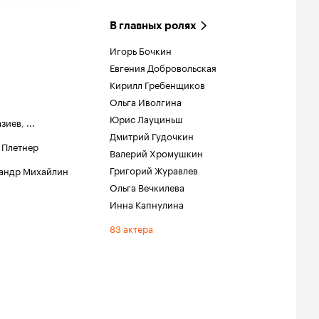
В главных ролях
Игорь Бочкин
Евгения Добровольская
Кирилл Гребенщиков
Ольга Иволгина
Юрис Лауциньш
азиев
,
...
Дмитрий Гудочкин
 Плетнер
Валерий Хромушкин
Григорий Журавлев
андр Михайлин
Ольга Вечкилева
Инна Капнулина
83 актера