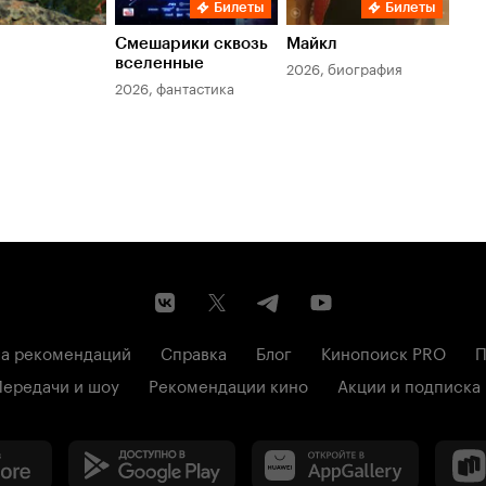
Билеты
Билеты
Смешарики сквозь
Майкл
Зл
вселенные
мер
2026, биография
2026, фантастика
202
а рекомендаций
Справка
Блог
Кинопоиск PRO
П
Передачи и шоу
Рекомендации кино
Акции и подписка