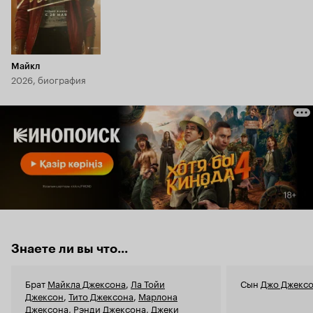
Майкл
2026, биография
Знаете ли вы что...
Брат
Майкла Джексона
,
Ла Тойи
Сын
Джо Джекс
Джексон
,
Тито Джексона
,
Марлона
Джексона
,
Рэнди Джексона
,
Джеки