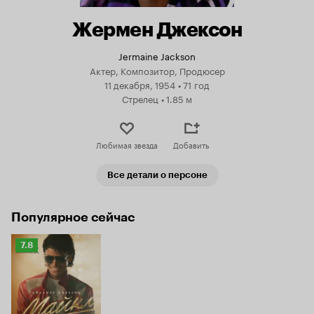
Жермен Джексон
Jermaine Jackson
Актер, Композитор, Продюсер
11 декабря, 1954
•
71 год
Стрелец
•
1.85 м
Любимая звезда
Добавить
Все детали о персоне
Популярное сейчас
Рейтинг
7.8
Кинопоиска
7.8