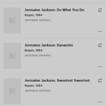
Jermaine Jackson: Do What You Do
Видео, 1984
Jermaine Jackson
Jermaine Jackson: Dynamite
Видео, 1984
Jermaine Jackson
Jermaine Jackson: Sweetest Sweetest
Видео, 1984
Jermaine Jackson