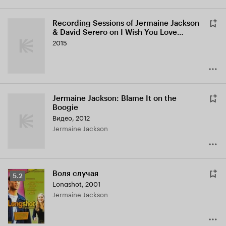
Recording Sessions of Jermaine Jackson
& David Serero on I Wish You Love
Album
2015
Jermaine Jackson: Blame It on the
Boogie
Видео, 2012
Jermaine Jackson
Воля случая
Рейтинг
5.2
Longshot
,
2001
Кинопоиска
Jermaine Jackson
5.2