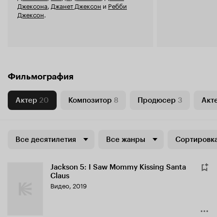
Джексона
,
Джанет Джексон
и
Ребби
Джексон
.
Фильмография
Актер
20
Композитор
8
Продюсер
3
Акте
Все десятилетия
Все жанры
Сортировка
Jackson 5: I Saw Mommy Kissing Santa
Claus
Видео, 2019