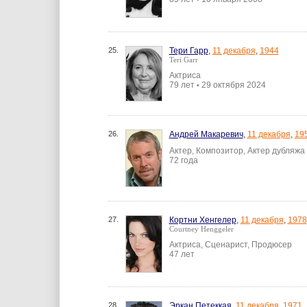
25.
Тери Гарр
,
11 декабря
,
1944
Teri Garr
Актриса
79 лет
29 октября 2024
•
26.
Андрей Макаревич
,
11 декабря
,
19
Актер, Композитор, Актер дубляжа
72 года
27.
Кортни Хенгелер
,
11 декабря
,
1978
Courtney Henggeler
Актриса, Сценарист, Продюсер
47 лет
28.
Эркан Петеккая
,
11 декабря
,
1971