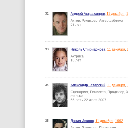
32.
Андрей Астраханцев
,
11 декабря
,
Актер, Режиссер, Актер дубляжа
58 лет
33.
Николь Спиридонова
,
11 декабря
,
Актриса
18 лет
34.
Александр Татарский
,
11 декабря
,
Сценарист, Режиссер, Продюсер, 
фильма
56 лет
22 июля 2007
•
35.
Данил Иванов
,
11 декабря
,
1992
Актер, Режиссер, Продюсер