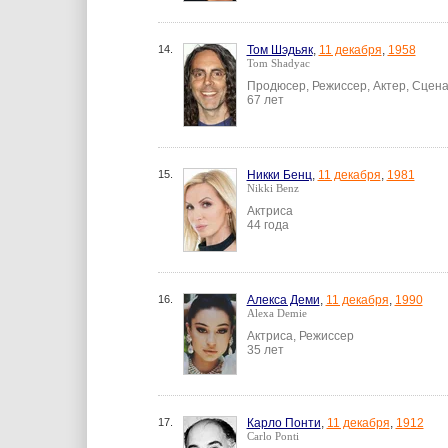
14.
Том Шэдьяк
,
11 декабря
,
1958
Tom Shadyac
Продюсер, Режиссер, Актер, Сцен
67 лет
15.
Никки Бенц
,
11 декабря
,
1981
Nikki Benz
Актриса
44 года
16.
Алекса Деми
,
11 декабря
,
1990
Alexa Demie
Актриса, Режиссер
35 лет
17.
Карло Понти
,
11 декабря
,
1912
Carlo Ponti