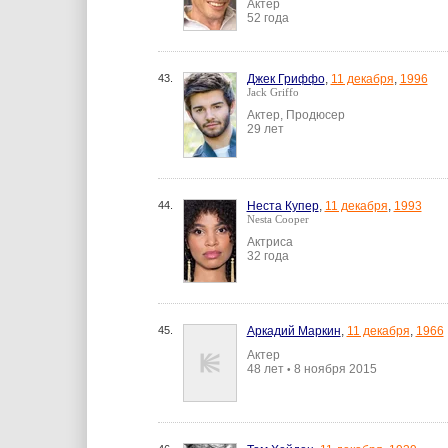
Актер
52 года
43.
Джек Гриффо
,
11 декабря
,
1996
Jack Griffo
Актер, Продюсер
29 лет
44.
Неста Купер
,
11 декабря
,
1993
Nesta Cooper
Актриса
32 года
45.
Аркадий Маркин
,
11 декабря
,
1966
Актер
48 лет
8 ноября 2015
•