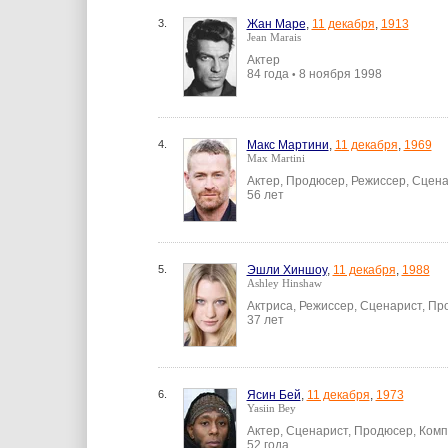
3.
Жан Маре
,
11 декабря
,
1913
Jean Marais
Актер
84 года
8 ноября 1998
•
4.
Макс Мартини
,
11 декабря
,
1969
Max Martini
Актер, Продюсер, Режиссер, Сцен
56 лет
5.
Эшли Хиншоу
,
11 декабря
,
1988
Ashley Hinshaw
Актриса, Режиссер, Сценарист, П
37 лет
6.
Ясин Бей
,
11 декабря
,
1973
Yasiin Bey
Актер, Сценарист, Продюсер, Ком
52 года