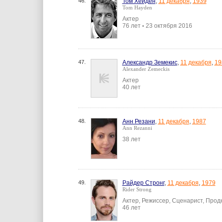
46.
Том Хейден
,
11 декабря
,
1939
Tom Hayden
Актер
76 лет
23 октября 2016
•
47.
Александр Земекис
,
11 декабря
,
19
Alexander Zemeckis
Актер
40 лет
48.
Анн Резани
,
11 декабря
,
1987
Ann Rezanni
38 лет
49.
Райдер Стронг
,
11 декабря
,
1979
Rider Strong
Актер, Режиссер, Сценарист, Про
46 лет