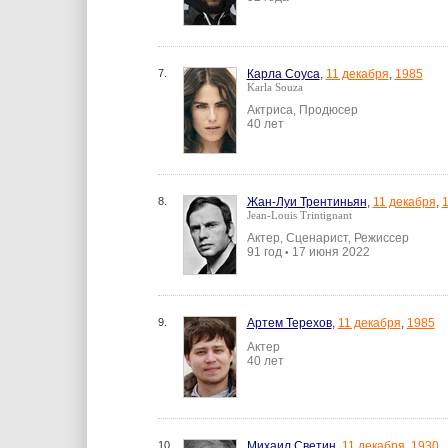
7.
Карла Соуса
,
11 декабря
,
1985
Karla Souza
Актриса, Продюсер
40 лет
8.
Жан-Луи Трентиньян
,
11 декабря
,
Jean-Louis Trintignant
Актер, Сценарист, Режиссер
91 год
17 июня 2022
•
9.
Артем Терехов
,
11 декабря
,
1985
Актер
40 лет
10.
Михаил Светин
,
11 декабря
,
1930