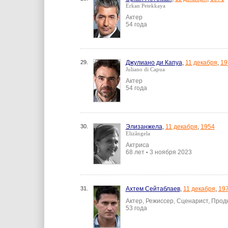
Erkan Petekkaya
Актер
54 года
29.
Джулиано ди Капуа
,
11 декабря
,
19
Juliano di Capua
Актер
54 года
30.
Элизанжела
,
11 декабря
,
1954
Elizângela
Актриса
68 лет
3 ноября 2023
•
31.
Ахтем Сейтаблаев
,
11 декабря
,
19
Актер, Режиссер, Сценарист, Про
53 года