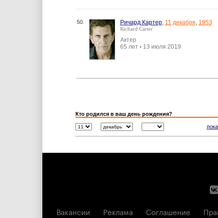
50.
Ричард Картер
,
11 декабря
,
1953
Richard Carter
Актер
65 лет
13 июля 2019
•
Кто родился в ваш день рождения?
пока
Вакансии
Реклама
Соглашение
Пра