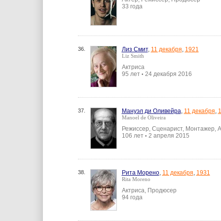
33 года
36.
Лиз Смит
,
11 декабря
,
1921
Liz Smith
Актриса
95 лет
24 декабря 2016
•
37.
Мануэл ди Оливейра
,
11 декабря
,
Manoel de Oliveira
Режиссер, Сценарист, Монтажер, 
106 лет
2 апреля 2015
•
38.
Рита Морено
,
11 декабря
,
1931
Rita Moreno
Актриса, Продюсер
94 года