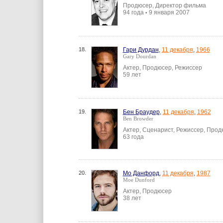
Продюсер, Директор фильма
94 года
9 января 2007
•
18.
Гари Дурдан
,
11 декабря
,
1966
Gary Dourdan
Актер, Продюсер, Режиссер
59 лет
19.
Бен Браудер
,
11 декабря
,
1962
Ben Browder
Актер, Сценарист, Режиссер, Про
63 года
20.
Мо Данфорд
,
11 декабря
,
1987
Moe Dunford
Актер, Продюсер
38 лет