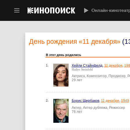
Онлайн-кинотеат
День рождения
«11 декабря»
(1
В этот день родились
1.
Хейли Стайнфелд
,
11 декабря
,
19
Hailee Steinfeld
Актриса, Композитор, Продюсер, 
29 лет
2.
Борис Щербаков
,
11 декабря
,
1949
Актер, Актер дубляжа, Режиссер
76 лет