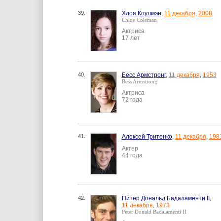
39.
Хлоя Коулмэн
,
11 декабря
,
2008
Chloe Coleman
Актриса
17 лет
40.
Бесс Армстронг
,
11 декабря
,
1953
Bess Armstrong
Актриса
72 года
41.
Алексей Тритенко
,
11 декабря
,
198
Актер
44 года
42.
Питер Дональд Бадаламенти II
,
11 декабря
,
1973
Peter Donald Badalamenti II