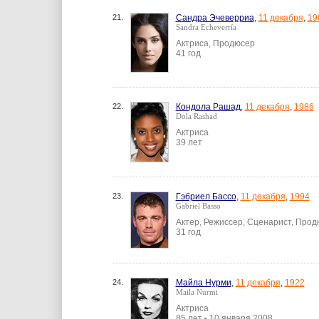
21.
Сандра Эчеверриа
,
11 декабря
,
19
Sandra Echeverría
Актриса, Продюсер
41 год
22.
Кондола Рашад
,
11 декабря
,
1986
Dola Rashad
Актриса
39 лет
23.
Гэбриел Бассо
,
11 декабря
,
1994
Gabriel Basso
Актер, Режиссер, Сценарист, Про
31 год
24.
Майла Нурми
,
11 декабря
,
1922
Maila Nurmi
Актриса
85 лет
10 января 2008
•