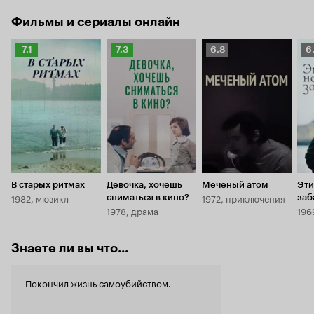
Фильмы и сериалы онлайн
Рейтинг
Рейтинг
Рейтинг
Р
7.1
7.3
6.8
6
Кинопоиска
Кинопоиска
Кинопоиска
К
7.1
7.3
6.8
6.
В старых ритмах
Девочка, хочешь
Меченый атом
Эти
1982, мюзикл
1972, приключения
сниматься в кино?
заб
1978, драма
196
Знаете ли вы что...
Покончил жизнь самоубийством.