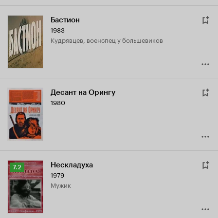
Бастион
1983
Кудрявцев, военспец у большевиков
Десант на Орингу
1980
Нескладуха
Рейтинг
7.2
1979
Кинопоиска
мужик
7.2