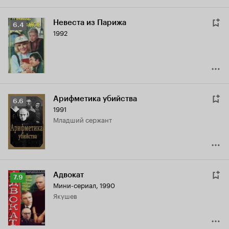
Невеста из Парижа
Рейтинг
6.4
1992
Кинопоиска
6.4
Арифметика убийства
Рейтинг
6.6
1991
Кинопоиска
младший сержант
6.6
Адвокат
Рейтинг
7.9
Мини-сериал, 1990
Кинопоиска
Якушев
7.9