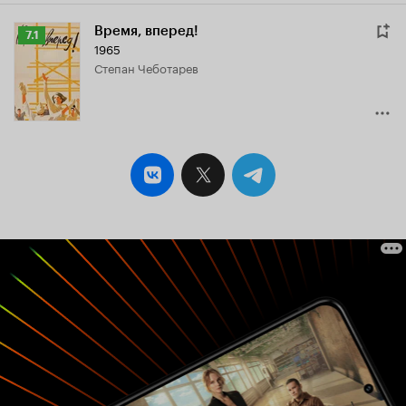
Время, вперед!
Рейтинг
7.1
1965
Кинопоиска
Степан Чеботарев
7.1