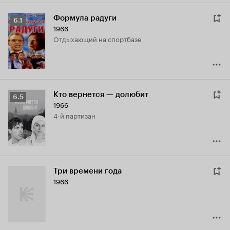
Формула радуги
Рейтинг
6.1
1966
Кинопоиска
отдыхающий на спортбазе
6.1
Кто вернется — долюбит
Рейтинг
6.5
1966
Кинопоиска
4-й партизан
6.5
Три времени года
1966