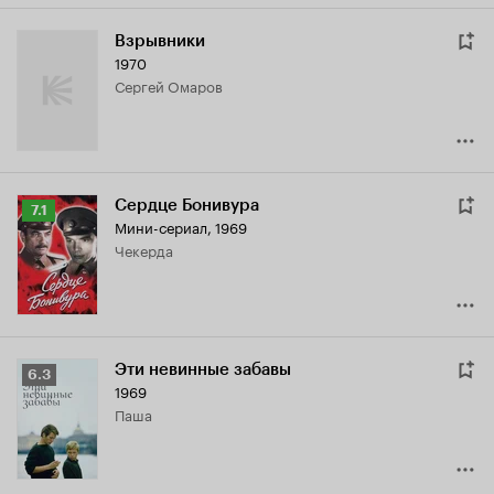
Взрывники
1970
Сергей Омаров
Сердце Бонивура
Рейтинг
7.1
Мини-сериал, 1969
Кинопоиска
Чекерда
7.1
Эти невинные забавы
Рейтинг
6.3
1969
Кинопоиска
Паша
6.3