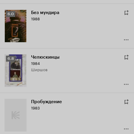
Без мундира
Рейтинг
6.0
1988
Кинопоиска
6.0
Челюскинцы
Рейтинг
6.8
1984
Кинопоиска
Ширшов
6.8
Пробуждение
1983