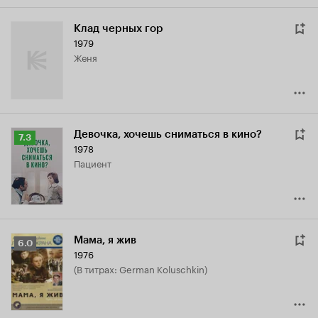
Клад черных гор
1979
Женя
Девочка, хочешь сниматься в кино?
Рейтинг
7.3
1978
Кинопоиска
пациент
7.3
Мама, я жив
Рейтинг
6.0
1976
Кинопоиска
(в титрах: German Koluschkin)
6.0