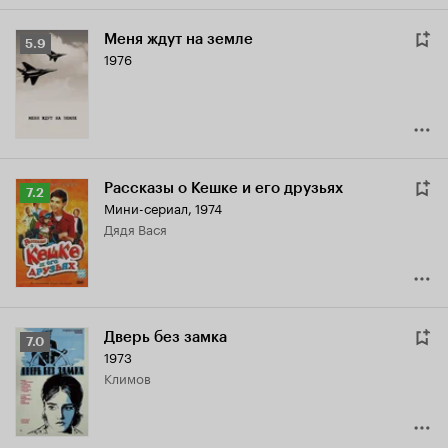
Меня ждут на земле
Рейтинг
5.9
1976
Кинопоиска
5.9
Рассказы о Кешке и его друзьях
Рейтинг
7.2
Мини-сериал, 1974
Кинопоиска
дядя Вася
7.2
Дверь без замка
Рейтинг
7.0
1973
Кинопоиска
Климов
7.0