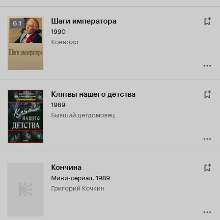
Шаги императора
Рейтинг
6.1
1990
Кинопоиска
конвоир
6.1
Клятвы нашего детства
1989
бывший детдомовец
Кончина
Мини-сериал, 1989
Григорий Кочкин