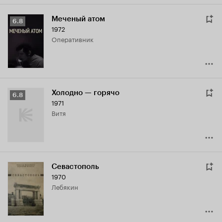
Меченый атом
Рейтинг
6.8
1972
Кинопоиска
оперативник
6.8
Холодно — горячо
Рейтинг
6.8
1971
Кинопоиска
Витя
6.8
Севастополь
1970
Лебякин