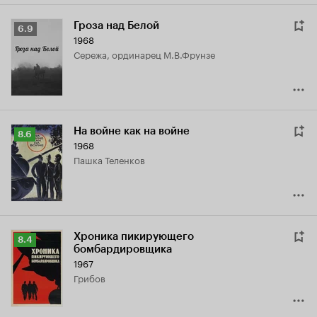
Гроза над Белой
Рейтинг
6.9
1968
Кинопоиска
Сережа, ординарец М.В.Фрунзе
6.9
На войне как на войне
Рейтинг
8.6
1968
Кинопоиска
Пашка Теленков
8.6
Хроника пикирующего
Рейтинг
8.4
бомбардировщика
Кинопоиска
1967
8.4
Грибов