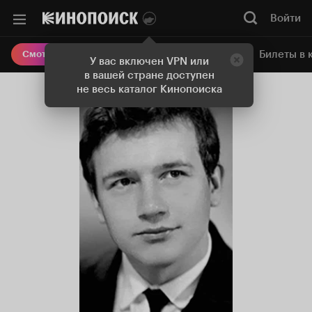
Войти
Онлайн-кинотеатр
Билеты в 
Смотреть кино
У вас включен VPN или
в вашей стране доступен
не весь каталог Кинопоиска