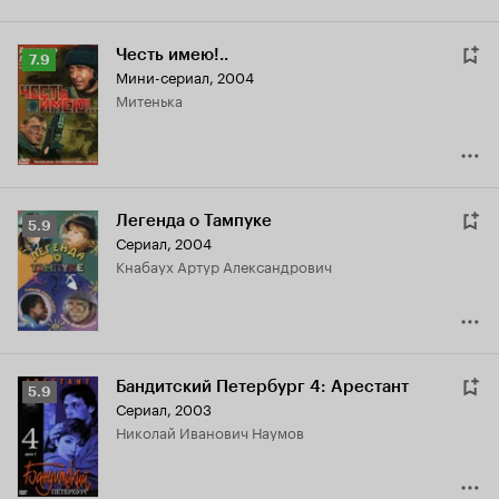
Честь имею!..
Рейтинг
7.9
Мини-сериал, 2004
Кинопоиска
Митенька
7.9
Легенда о Тампуке
Рейтинг
5.9
Сериал, 2004
Кинопоиска
Кнабаух Артур Александрович
5.9
Бандитский Петербург 4: Арестант
Рейтинг
5.9
Сериал, 2003
Кинопоиска
Николай Иванович Наумов
5.9