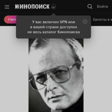
Войти
Онлайн-кинотеатр
Билеты в 
Смотреть кино
У вас включен VPN или
в вашей стране доступен
не весь каталог Кинопоиска