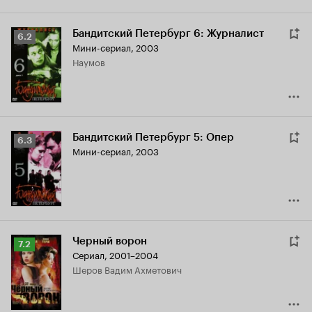
Бандитский Петербург 6: Журналист
Рейтинг
6.2
Мини-сериал, 2003
Кинопоиска
Наумов
6.2
Бандитский Петербург 5: Опер
Рейтинг
6.3
Мини-сериал, 2003
Кинопоиска
6.3
Черный ворон
Рейтинг
7.2
Сериал, 2001–2004
Кинопоиска
Шеров Вадим Ахметович
7.2