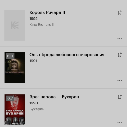
Король Ричард II
1992
King Richard II
Опыт бреда любовного очарования
Рейтинг
6.0
1991
Кинопоиска
6.0
Враг народа — Бухарин
Рейтинг
6.7
1990
Кинопоиска
Бухарин
6.7