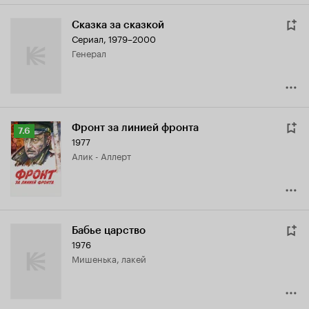
Сказка за сказкой
Сериал, 1979–2000
генерал
Фронт за линией фронта
Рейтинг
7.6
1977
Кинопоиска
Алик - Аллерт
7.6
Бабье царство
1976
Мишенька, лакей