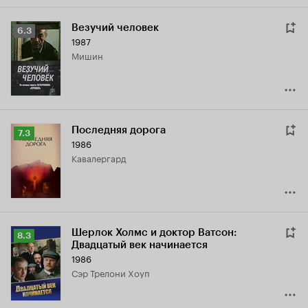
Везучий человек
Рейтинг
6.3
1987
Кинопоиска
Мишин
6.3
Последняя дорога
Рейтинг
7.3
1986
Кинопоиска
кавалергард
7.3
Шерлок Холмс и доктор Ватсон:
Рейтинг
8.3
Двадцатый век начинается
Кинопоиска
1986
8.3
сэр Трелони Хоуп