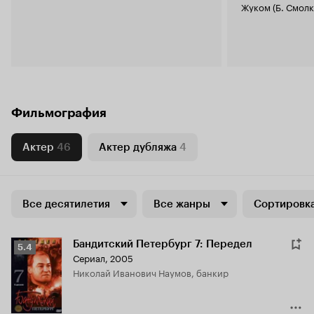
Жуком (Б. Смолки
Фильмография
Актер
46
Актер дубляжа
4
Все десятилетия
Все жанры
Сортировка
Бандитский Петербург 7: Передел
Рейтинг
5.4
Сериал, 2005
Кинопоиска
Николай Иванович Наумов, банкир
5.4