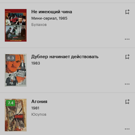
Не имеющий чина
Мини-сериал, 1985
Булахов
Дублер начинает действовать
Рейтинг
6.3
1983
Кинопоиска
6.3
Агония
Рейтинг
7.4
1981
Кинопоиска
Юсупов
7.4