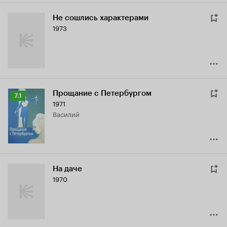
Не сошлись характерами
1973
Прощание с Петербургом
Рейтинг
7.1
1971
Кинопоиска
Василий
7.1
На даче
1970