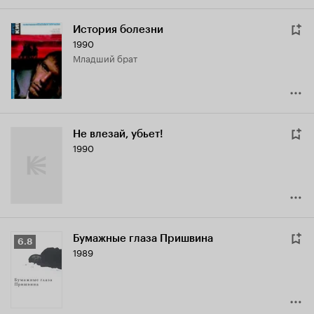
История болезни
1990
младший брат
Не влезай, убьет!
1990
Бумажные глаза Пришвина
Рейтинг
6.8
1989
Кинопоиска
6.8