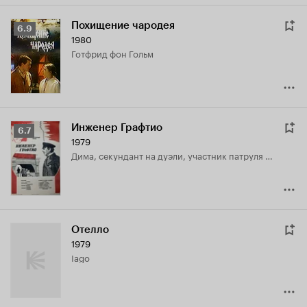
Похищение чародея
Рейтинг
6.9
1980
Кинопоиска
Готфрид фон Гольм
6.9
Инженер Графтио
Рейтинг
6.7
1979
Кинопоиска
Дима, секундант на дуэли, участник патруля с Графтио
6.7
Отелло
1979
Iago