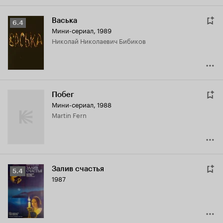
Васька
Рейтинг
6.4
Мини-сериал, 1989
Кинопоиска
Николай Николаевич Бибиков
6.4
Побег
Мини-сериал, 1988
Martin Fern
Залив счастья
Рейтинг
5.4
1987
Кинопоиска
5.4