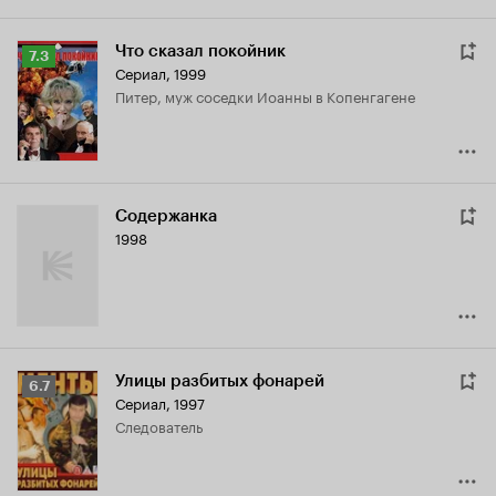
Что сказал покойник
Рейтинг
7.3
Сериал, 1999
Кинопоиска
Питер, муж соседки Иоанны в Копенгагене
7.3
Содержанка
1998
Улицы разбитых фонарей
Рейтинг
6.7
Сериал, 1997
Кинопоиска
следователь
6.7