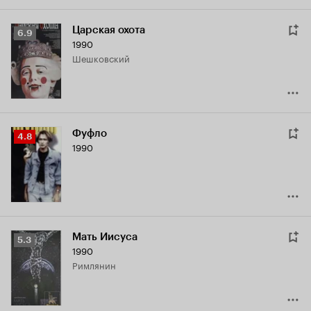
Царская охота
Рейтинг
6.9
1990
Кинопоиска
Шешковский
6.9
Фуфло
Рейтинг
4.8
1990
Кинопоиска
4.8
Мать Иисуса
Рейтинг
5.3
1990
Кинопоиска
римлянин
5.3