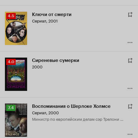
Ключи от смерти
Рейтинг
4.5
Сериал, 2001
Кинопоиска
4.5
Сиреневые сумерки
Рейтинг
4.0
2000
Кинопоиска
4.0
Воспоминания о Шерлоке Холмсе
Рейтинг
7.4
Сериал, 2000
Кинопоиска
министр по европейским делам сэр Трелони Хоуп
7.4