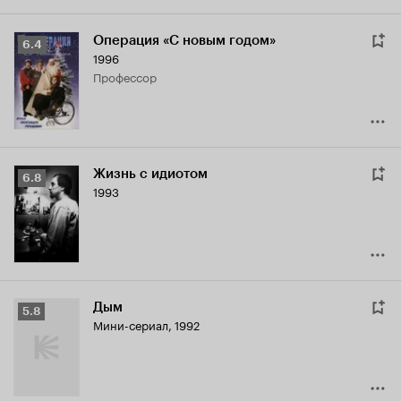
Операция «С новым годом»
Рейтинг
6.4
1996
Кинопоиска
профессор
6.4
Жизнь с идиотом
Рейтинг
6.8
1993
Кинопоиска
6.8
Дым
Рейтинг
5.8
Мини-сериал, 1992
Кинопоиска
5.8