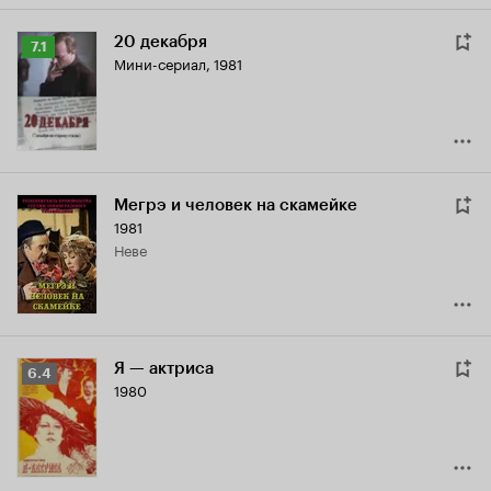
20 декабря
Рейтинг
7.1
Мини-сериал, 1981
Кинопоиска
7.1
Мегрэ и человек на скамейке
1981
Неве
Я — актриса
Рейтинг
6.4
1980
Кинопоиска
6.4