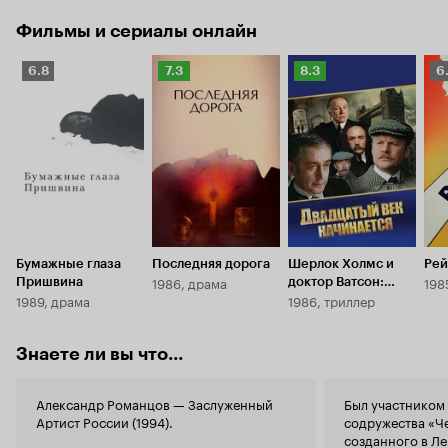
Фильмы и сериалы онлайн
Рейтинг
Рейтинг
Рейтинг
Р
6.8
7.3
8.3
6
Кинопоиска
Кинопоиска
Кинопоиска
К
6.8
7.3
8.3
6.
Бумажные глаза
Последняя дорога
Шерлок Холмс и
Рей
1986, драма
198
Пришвина
доктор Ватсон:
1989, драма
1986, триллер
Двадцатый век
начинается
Знаете ли вы что...
Александр Романцов — Заслуженный
Был участником
Артист России (1994).
содружества «Че
созданного в Л