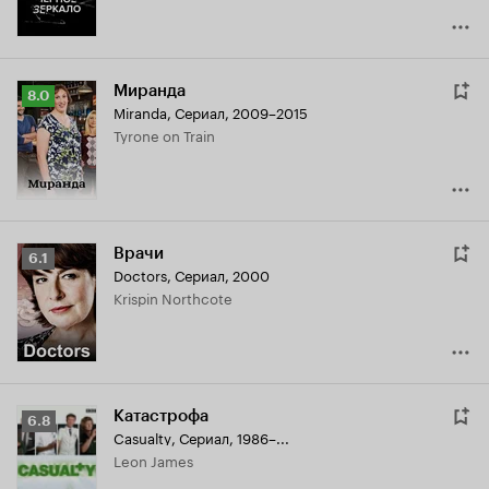
Миранда
Рейтинг
8.0
Miranda
,
Сериал, 2009–2015
Кинопоиска
Tyrone on Train
8.0
Врачи
Рейтинг
6.1
Doctors
,
Сериал, 2000
Кинопоиска
Krispin Northcote
6.1
Катастрофа
Рейтинг
6.8
Casualty
,
Сериал, 1986–...
Кинопоиска
Leon James
6.8