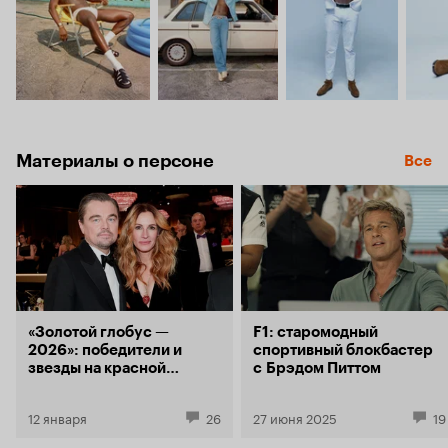
Материалы о персоне
Все
«Золотой глобус —
F1: старомодный
2026»: победители и
спортивный блокбастер
звезды на красной
с Брэдом Питтом
дорожке
12 января
26
27 июня 2025
19