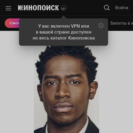
Войти
Онлайн-кинотеатр
Билеты в 
Смотреть кино
У вас включен VPN или
в вашей стране доступен
не весь каталог Кинопоиска