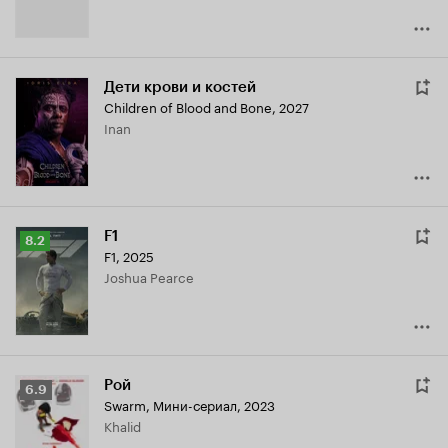
Дети крови и костей
Children of Blood and Bone
,
2027
Inan
F1
Рейтинг
8.2
F1
,
2025
Кинопоиска
Joshua Pearce
8.2
Рой
Рейтинг
6.9
Swarm
,
Мини-сериал, 2023
Кинопоиска
Khalid
6.9