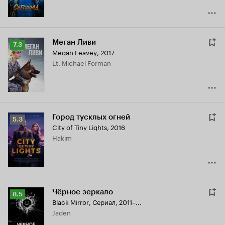
Меган Ливи
Рейтинг
7.3
Megan Leavey
,
2017
Кинопоиска
Lt. Michael Forman
7.3
Город тусклых огней
Рейтинг
5.3
City of Tiny Lights
,
2016
Кинопоиска
Hakim
5.3
Чёрное зеркало
Рейтинг
8.5
Black Mirror
,
Сериал, 2011–...
Кинопоиска
Jaden
8.5