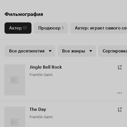
Фильмография
Актер
17
Продюсер
1
Актер: играет самого се
Все десятилетия
Все жанры
Сортировка
Jingle Bell Rock
Franklin Saint
The Day
Franklin Saint