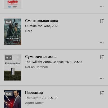
Смертельная зона
Рейтинг
5.3
Outside the Wire
,
2021
Кинопоиска
Harp
5.3
Сумеречная зона
Рейтинг
6.7
The Twilight Zone
,
Сериал, 2019–2020
Кинопоиска
Dorian Harrison
6.7
Пассажир
Рейтинг
6.9
The Commuter
,
2018
Кинопоиска
Agent Denys
6.9