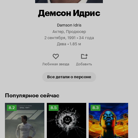
Демсон Идрис
Damson Idris
Актер, Продюсер
2 сентября, 1991
•
34 года
Дева
•
1.85 м
Любимая звезда
Добавить
Все детали о персоне
Популярное сейчас
Рейтинг
Рейтинг
Рейтинг
8.2
8.5
8.3
Кинопоиска
Кинопоиска
Кинопоиска
8.2
8.5
8.3