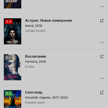
Астрал: Новое измерение
Рейтинг
4.4
Astral
,
2018
Кинопоиска
Jordan Knight
4.4
Воспитание
Рейтинг
6.0
Farming
,
2018
Кинопоиска
Enitan
6.0
Снегопад
Рейтинг
8.3
Snowfall
,
Сериал, 2017–2023
Кинопоиска
Franklin Saint
8.3