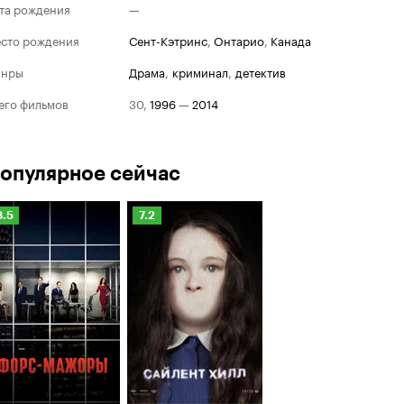
та рождения
—
сто рождения
Сент-Кэтринс
,
Онтарио
,
Канада
анры
драма
,
криминал
,
детектив
его фильмов
30
,
1996
—
2014
опулярное сейчас
Рейтинг
Рейтинг
8.5
7.2
Кинопоиска
Кинопоиска
.5
7.2