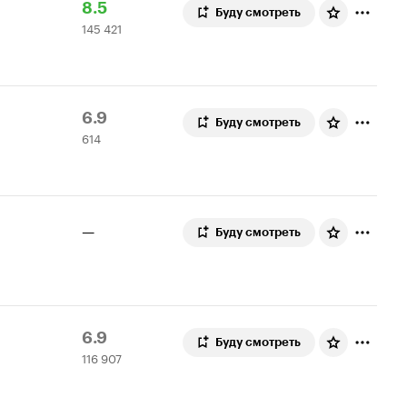
Рейтинг
145
8.5
Буду смотреть
145 421
Кинопоиска
421
8.5
оценка
Рейтинг
614
6.9
Буду смотреть
614
Кинопоиска
оценок
6.9
—
Буду смотреть
Рейтинг
116
6.9
Буду смотреть
116 907
Кинопоиска
907
6.9
оценок