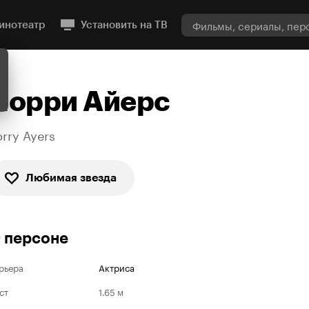
инотеатр
Установить на ТВ
Лорри Айерс
orry Ayers
Любимая звезда
 персоне
рьера
Актриса
ст
1.65 м