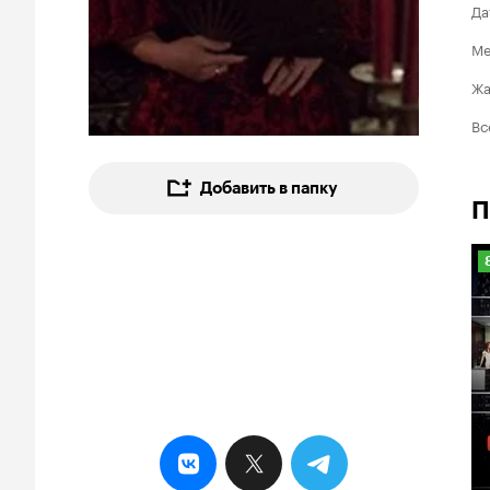
Да
Ме
Ж
Вс
Добавить в папку
П
8