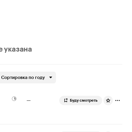
е указана
Сортировка по году
—
Буду смотреть