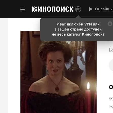
Онлайн-к
У вас включен VPN или
в вашей стране доступен
не весь каталог Кинопоиска
L
О
Ка
Ро