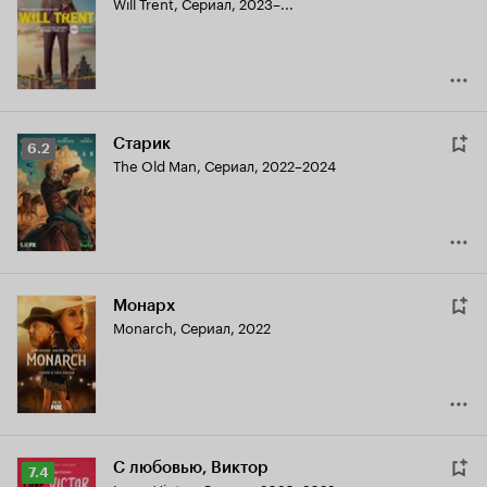
Will Trent
,
Сериал, 2023–...
Кинопоиска
6.8
Старик
Рейтинг
6.2
The Old Man
,
Сериал, 2022–2024
Кинопоиска
6.2
Монарх
Monarch
,
Сериал, 2022
С любовью, Виктор
Рейтинг
7.4