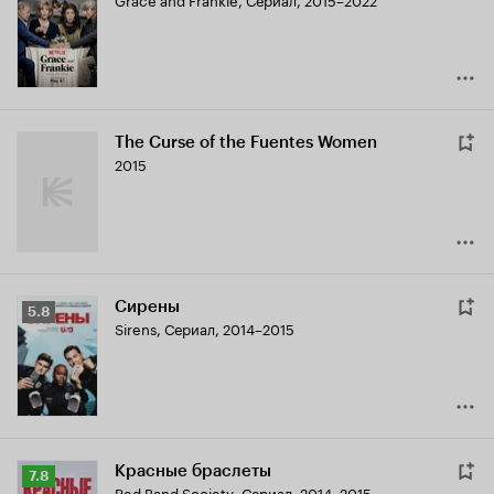
Кинопоиска
7.1
The Curse of the Fuentes Women
2015
Сирены
Рейтинг
5.8
Sirens
,
Сериал, 2014–2015
Кинопоиска
5.8
Красные браслеты
Рейтинг
7.8
Red Band Society
,
Сериал, 2014–2015