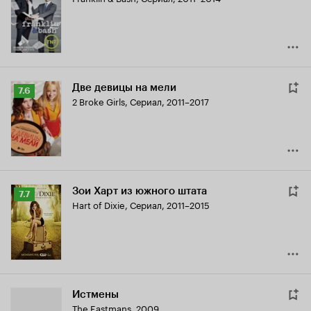
Кинопоиска
7.4
Две девицы на мели
Рейтинг
7.6
2 Broke Girls
,
Сериал, 2011–2017
Кинопоиска
7.6
Зои Харт из южного штата
Рейтинг
7.7
Hart of Dixie
,
Сериал, 2011–2015
Кинопоиска
7.7
Истмены
The Eastmans
,
2009