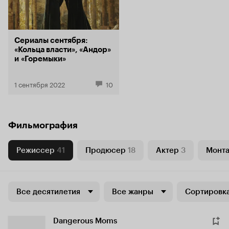
Сериалы сентября:
«Кольца власти», «Андор»
и «Горемыки»
1 сентября 2022
10
Фильмография
Режиссер
41
Продюсер
18
Актер
3
Монт
Все десятилетия
Все жанры
Сортировка
Dangerous Moms