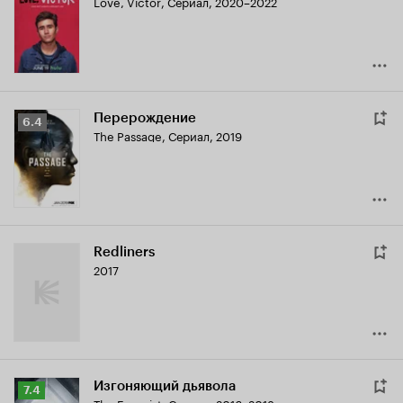
Love, Victor
,
Сериал, 2020–2022
Кинопоиска
7.4
Перерождение
Рейтинг
6.4
The Passage
,
Сериал, 2019
Кинопоиска
6.4
Redliners
2017
Изгоняющий дьявола
Рейтинг
7.4