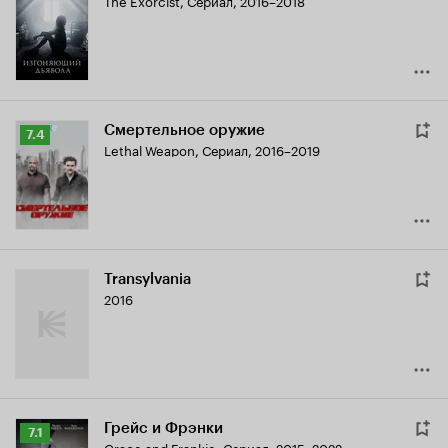
The Exorcist
,
Сериал, 2016–2018
Кинопоиска
7.4
Смертельное оружие
Рейтинг
7.4
Lethal Weapon
,
Сериал, 2016–2019
Кинопоиска
7.4
Transylvania
2016
Грейс и Фрэнки
Рейтинг
7.1
Grace and Frankie
,
Сериал, 2015–2022