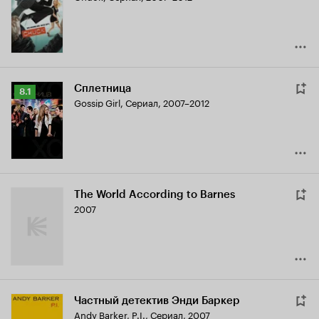
7.9
Сплетница
Рейтинг
8.1
Gossip Girl
,
Сериал, 2007–2012
Кинопоиска
8.1
The World According to Barnes
2007
Частный детектив Энди Баркер
Andy Barker, P.I.
,
Сериал, 2007