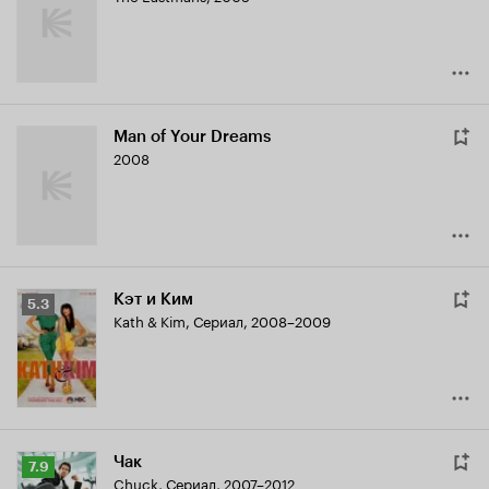
Man of Your Dreams
2008
Кэт и Ким
Рейтинг
5.3
Kath & Kim
,
Сериал, 2008–2009
Кинопоиска
5.3
Чак
Рейтинг
7.9
Chuck
,
Сериал, 2007–2012
Кинопоиска