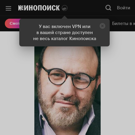
Войти
Онлайн-кинотеатр
Билеты в 
Смотреть кино
У вас включен VPN или
в вашей стране доступен
не весь каталог Кинопоиска