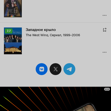
5.9
Западное крыло
Рейтинг
7.7
The West Wing
,
Сериал, 1999–2006
Кинопоиска
7.7