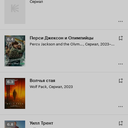
Сериал
Перси Джексон и Олимпийцы
Рейтинг
6.4
Percy Jackson and the Olympians
,
Сериал, 2023–...
Кинопоиска
6.4
Волчья стая
Рейтинг
6.3
Wolf Pack
,
Сериал, 2023
Кинопоиска
6.3
Уилл Трент
Рейтинг
6.8