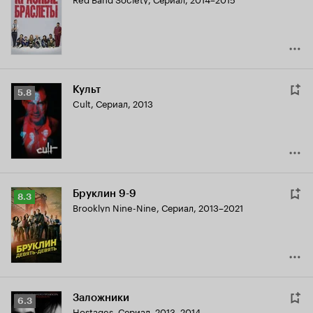
Кинопоиска
7.8
Культ
Рейтинг
5.8
Cult
,
Сериал, 2013
Кинопоиска
5.8
Бруклин 9-9
Рейтинг
8.3
Brooklyn Nine-Nine
,
Сериал, 2013–2021
Кинопоиска
8.3
Заложники
Рейтинг
6.3
Hostages
,
Сериал, 2013–2014