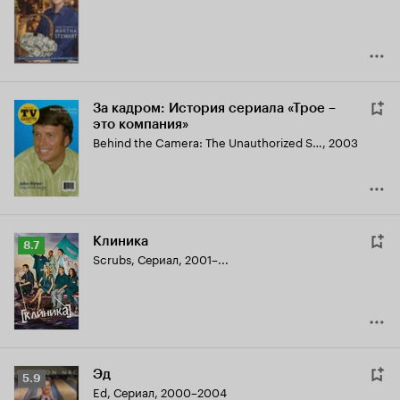
6.7
За кадром: История сериала «Трое –
это компания»
Behind the Camera: The Unauthorized Story of 'Three's Company'
,
2003
Клиника
Рейтинг
8.7
Scrubs
,
Сериал, 2001–...
Кинопоиска
8.7
Эд
Рейтинг
5.9
Ed
,
Сериал, 2000–2004
Кинопоиска