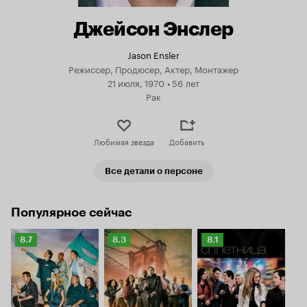
Джейсон Энслер
Jason Ensler
Режиссер, Продюсер, Актер, Монтажер
21 июля, 1970
•
56 лет
Рак
Любимая звезда
Добавить
Все детали о персоне
Популярное сейчас
Рейтинг
Рейтинг
Рейтинг
8.7
8.3
8.1
Кинопоиска
Кинопоиска
Кинопоиска
8.7
8.3
8.1