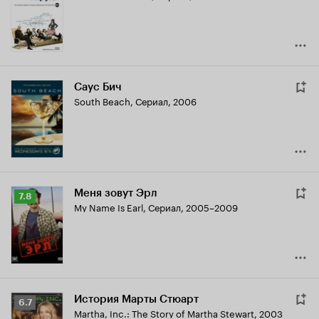
6.7
Саус Бич
South Beach
,
Сериал, 2006
Меня зовут Эрл
Рейтинг
7.8
My Name Is Earl
,
Сериал, 2005–2009
Кинопоиска
7.8
История Марты Стюарт
Рейтинг
6.7
Martha, Inc.: The Story of Martha Stewart
,
2003
Кинопоиска