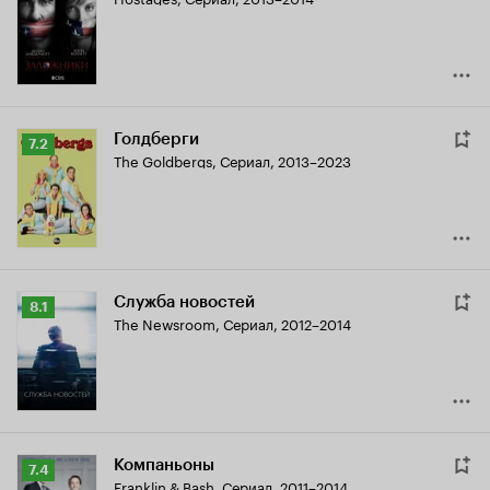
Кинопоиска
6.3
Голдберги
Рейтинг
7.2
The Goldbergs
,
Сериал, 2013–2023
Кинопоиска
7.2
Служба новостей
Рейтинг
8.1
The Newsroom
,
Сериал, 2012–2014
Кинопоиска
8.1
Компаньоны
Рейтинг
7.4
Franklin & Bash
,
Сериал, 2011–2014