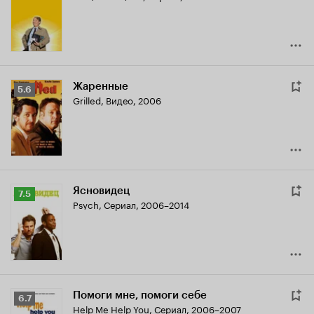
Жаренные
Рейтинг
5.6
Grilled
,
Видео, 2006
Кинопоиска
5.6
Ясновидец
Рейтинг
7.5
Psych
,
Сериал, 2006–2014
Кинопоиска
7.5
Помоги мне, помоги себе
Рейтинг
6.7
Help Me Help You
,
Сериал, 2006–2007
Кинопоиска