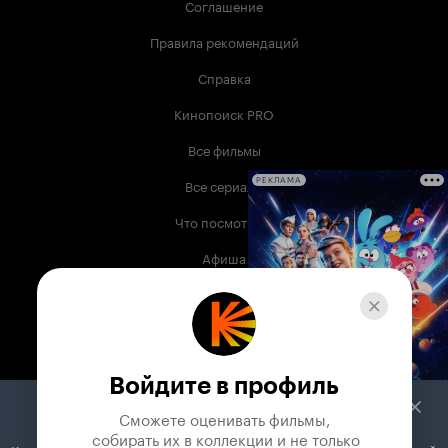
Соглашение
Правила рекомендаций
Справка
Кинопоиск PRO
Все фильмы
Все сериалы
РЕКЛАМА
Что посмотреть
Афиша
Музыка
Телепрограмма
Книги
Войдите в профиль
Служба поддержки
Сможете оценивать фильмы,

 собирать их в коллекции и не только