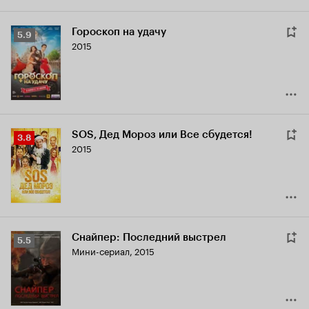
Гороскоп на удачу
Рейтинг
5.9
2015
Кинопоиска
5.9
SOS, Дед Мороз или Все сбудется!
Рейтинг
3.8
2015
Кинопоиска
3.8
Снайпер: Последний выстрел
Рейтинг
5.5
Мини-сериал, 2015
Кинопоиска
5.5