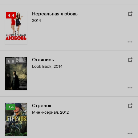
Нереальная любовь
Рейтинг
4.4
2014
Кинопоиска
4.4
Оглянись
Рейтинг
6.9
Look Back
,
2014
Кинопоиска
6.9
Стрелок
Рейтинг
7.4
Мини-сериал, 2012
Кинопоиска
7.4