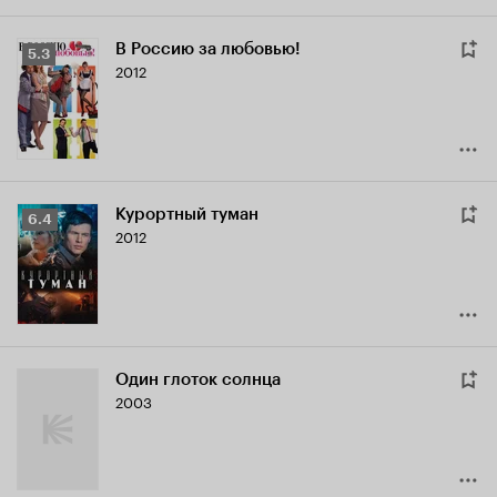
В Россию за любовью!
Рейтинг
5.3
2012
Кинопоиска
5.3
Курортный туман
Рейтинг
6.4
2012
Кинопоиска
6.4
Один глоток солнца
2003