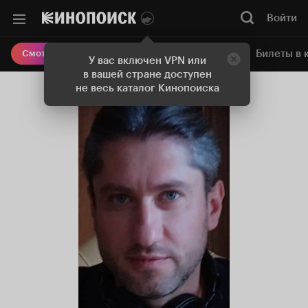
Войти
Онлайн-кинотеатр
Билеты в 
Смотреть кино
У вас включен VPN или
в вашей стране доступен
не весь каталог Кинопоиска