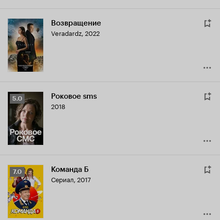
Возвращение
Veradardz
,
2022
Роковое sms
Рейтинг
5.0
2018
Кинопоиска
5.0
Команда Б
Рейтинг
7.0
Сериал, 2017
Кинопоиска
7.0