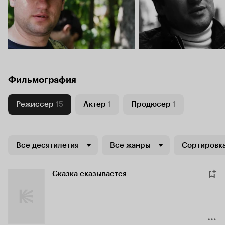
Фильмография
Режиссер
15
Актер
1
Продюсер
1
Все десятилетия
Все жанры
Сортировка
Сказка сказывается