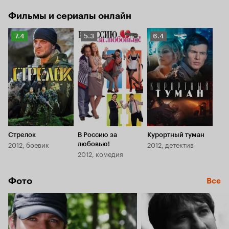
Фильмы и сериалы онлайн
Рейтинг
Рейтинг
Рейтинг
7.4
5.3
6.4
Кинопоиска
Кинопоиска
Кинопоиска
7.4
5.3
6.4
Стрелок
В Россию за
Курортный туман
2012, боевик
2012, детектив
любовью!
2012, комедия
Фото
Все