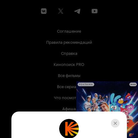
Соглашение
Правила рекомендаций
Справка
Кинопоиск PRO
Все фильмы
Все сериалы
РЕКЛАМА
Что посмотреть
Афиша
Музыка
Телепрограмма