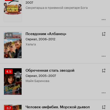
2007
Кинопоиска
секретарша в приемной секретаря Бога
3.1
Псевдоним «Албанец»
Рейтинг
6.3
Сериал, 2006–2012
Кинопоиска
Хельга
6.3
Обреченная стать звездой
Рейтинг
4.5
Сериал, 2005–2007
Кинопоиска
Майя Баринова
4.5
Человек-амфибия. Морской дьявол
Рейтинг
3.7