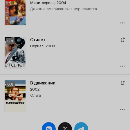
Мини-сериал, 2004
Кинопоиска
Джинни, американская журналистка
3.7
Стилет
Рейтинг
5.3
Сериал, 2003
Кинопоиска
5.3
В движении
Рейтинг
6.8
2002
Кинопоиска
Ольга
6.8