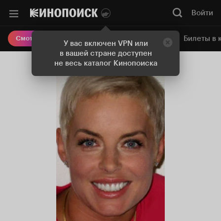
Войти
Онлайн-кинотеатр
Билеты в 
Смотреть кино
У вас включен VPN или
в вашей стране доступен
не весь каталог Кинопоиска