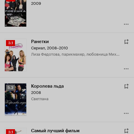
2009
Кинопоиска
4.2
Ранетки
Рейтинг
3.1
Сериал, 2008–2010
Кинопоиска
Лиза Федотова, парикмахер, любовница Михаила
3.1
Королева льда
Рейтинг
5.2
2008
Кинопоиска
Светлана
5.2
Самый лучший фильм
Рейтинг
3.1