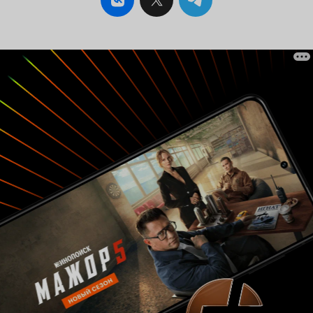
очень подошла, впрочем с её
обворожительной улыбкой можно ничего и не
делать. Валерий Сторожик, голос которого
знает каждый кто смотрит зарубежные фильмы
с дублированным переводом, также показал
себя как великолепный актёр. Странно что на
сайте не указан Игорь Неведров, сыгравший
роль хакера-миллионера и в итоге
переигравший всех злодеев. В общем
добротный российский фильм. 6 из 10 6 из 10