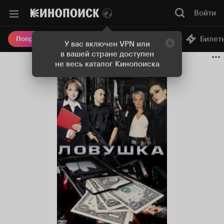
Войти
Онлайн-кинотеатр
Билет
Попробовать Плюс
У вас включен VPN или
в вашей стране доступен
не весь каталог Кинопоиска