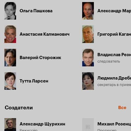
Ольга Пашкова
Александр Ма
Анастасия Калманович
Григорий Кага
Владислав Рез
Валерий Сторожик
следователь
Людмила Дреб
Тутта Ларсен
Создатели
Все
Александр Щурихин
Михаил Розенц
Режиссёр
Продюсер