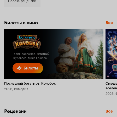
4.2
Полож. рецензии
Билеты в кино
Все
Гарик Харламов, Дмитрий
Журавлев, Мила Ершова
Билеты
Последний богатырь. Колобок
Смеша
2026, комедия
вселе
2026, 
Рецензии
Все