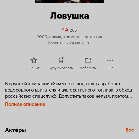
Ловушка
265
Рейтинг
4.2
Кинопоиска
2009, драма, криминал, детектив
4.2
Россия, 1 ч 24 мин, 18+
Оценить
Буду смотреть
Добавить
Еще
В крупной компании «Хаммерт», ведётся разработка 
водородного двигателя и альтеративного топлива, в обход 
российских спецслужб. Допустить такое нельзя, поэтому 
Александру Яновскую, срочно вызывают в Москву из Нью-
Полное описание
Йорка, где она работала в фирме «Хамильтон Рид». Она 
должна участвовать в запутанной и сложной игре 
спецслужб, которая угрожает ее жизни. Придется во всем 
разбираться ей самой.
Актёры
Все