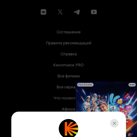
Соглашение
Правила рекомендаций
Справка
Кинопоиск PRO
Все фильмы
Все сериалы
РЕКЛАМА
Что посмотреть
Афиша
Музыка
Телепрограмма