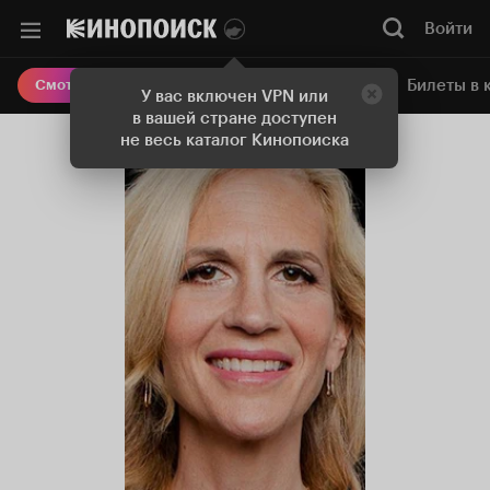
Войти
Онлайн-кинотеатр
Билеты в 
Смотреть кино
У вас включен VPN или
в вашей стране доступен
не весь каталог Кинопоиска