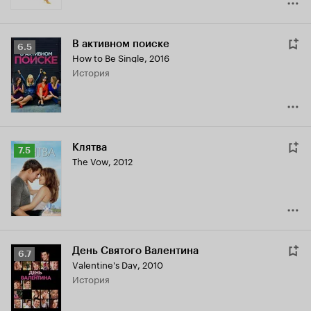
В активном поиске
Рейтинг
6.5
How to Be Single
,
2016
Кинопоиска
история
6.5
Клятва
Рейтинг
7.5
The Vow
,
2012
Кинопоиска
7.5
День Святого Валентина
Рейтинг
6.7
Valentine's Day
,
2010
Кинопоиска
история
6.7