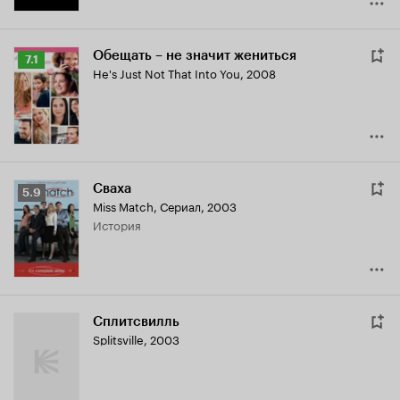
Обещать – не значит жениться
Рейтинг
7.1
He's Just Not That Into You
,
2008
Кинопоиска
7.1
Сваха
Рейтинг
5.9
Miss Match
,
Сериал, 2003
Кинопоиска
история
5.9
Сплитсвилль
Splitsville
,
2003