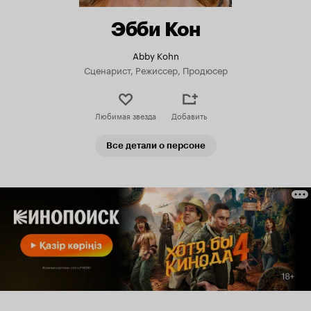
Эбби Кон
Abby Kohn
Сценарист, Режиссер, Продюсер
Любимая звезда
Добавить
Все детали о персоне